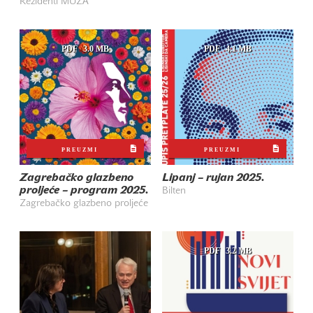
Rezidenti MUZA
PDF
3.0 MB
PDF
4.1 MB
PREUZMI
PREUZMI
Zagrebačko glazbeno
Lipanj – rujan 2025.
proljeće – program 2025.
Bilten
Zagrebačko glazbeno proljeće
PDF
3.2 MB