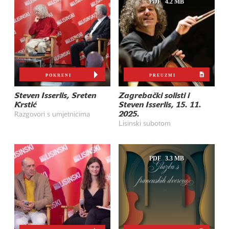
PDF
4.2 MB
POKRENI
PREUZMI
Steven Isserlis, Sreten
Zagrebački solisti i
Krstić
Steven Isserlis, 15. 11.
2025.
Razgovori s umjetnicima
Lisinski subotom
PDF
3.3 MB