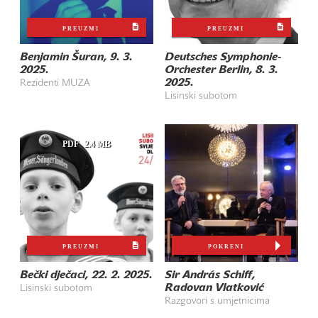
PREUZMI
PREUZMI
Benjamin Šuran, 9. 3.
Deutsches Symphonie-
2025.
Orchester Berlin, 8. 3.
2025.
Rezidenti MUZA
Lisinski subotom
PDF
2.4 MB
PREUZMI
POKRENI
Bečki dječaci, 22. 2. 2025.
Sir András Schiff,
Radovan Vlatković
Lisinski subotom
Razgovori s umjetnicima