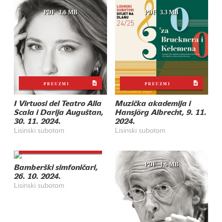
PDF
1.6 MB
PDF
3.3 MB
PREUZMI
PREUZMI
I Virtuosi del Teatro Alla
Muzička akademija i
Scala i Darija Auguštan,
Hansjörg Albrecht, 9. 11.
30. 11. 2024.
2024.
Lisinski subotom
Lisinski subotom
PREUZMI
PDF
3.2 MB
PDF
1.6 MB
Bamberški simfoničari,
26. 10. 2024.
Lisinski subotom