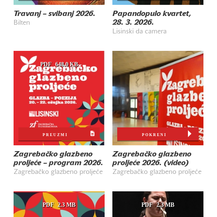
Travanj – svibanj 2026.
Papandopulo kvartet,
28. 3. 2026.
Bilten
Lisinski da camera
PDF
648.0 KB
PREUZMI
POKRENI
Zagrebačko glazbeno
Zagrebačko glazbeno
proljeće – program 2026.
proljeće 2026. (video)
Zagrebačko glazbeno proljeće
Zagrebačko glazbeno proljeće
PDF
2.3 MB
PDF
2.3 MB