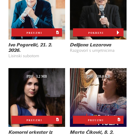
PREUZMI
POKRENI
Ivo Pogorelić, 21. 2.
Delijana Lazarova
2026.
Razgovori s umjetnicima
Lisinski subotom
PDF
3.2 MB
PDF
739.9 KB
PREUZMI
PREUZMI
Komorni orkestar iz
Marta Ćiković, 8. 2.