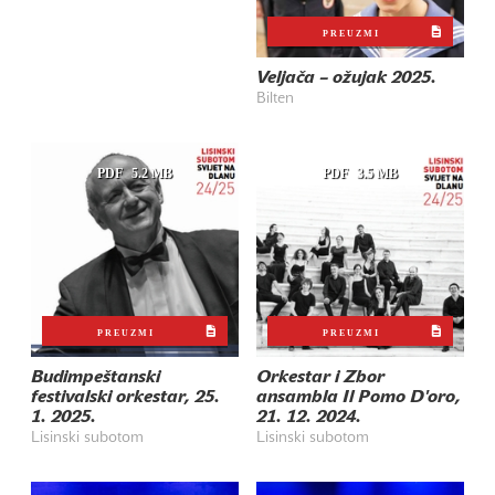
PREUZMI
Veljača – ožujak 2025.
Bilten
PDF
5.2 MB
PDF
3.5 MB
PREUZMI
PREUZMI
Budimpeštanski
Orkestar i Zbor
festivalski orkestar, 25.
ansambla Il Pomo D'oro,
1. 2025.
21. 12. 2024.
Lisinski subotom
Lisinski subotom