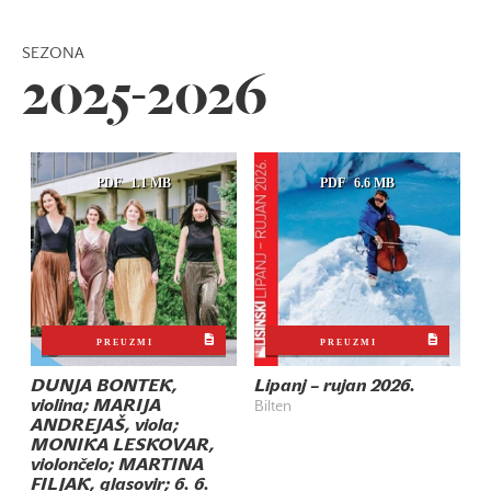
SEZONA
2025-2026
PDF
1.1 MB
PDF
6.6 MB
PREUZMI
PREUZMI
DUNJA BONTEK,
Lipanj – rujan 2026.
violina; MARIJA
Bilten
ANDREJAŠ, viola;
MONIKA LESKOVAR,
violončelo; MARTINA
FILJAK, glasovir; 6. 6.