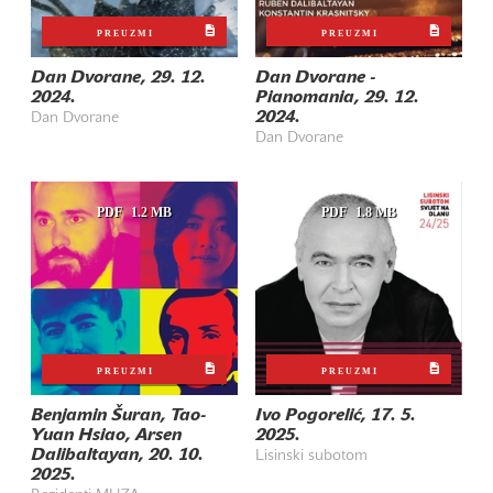
PREUZMI
PREUZMI
Dan Dvorane, 29. 12.
Dan Dvorane -
2024.
Pianomania, 29. 12.
2024.
Dan Dvorane
Dan Dvorane
PDF
1.2 MB
PDF
1.8 MB
PREUZMI
PREUZMI
Benjamin Šuran, Tao-
Ivo Pogorelić, 17. 5.
Yuan Hsiao, Arsen
2025.
Dalibaltayan, 20. 10.
Lisinski subotom
2025.