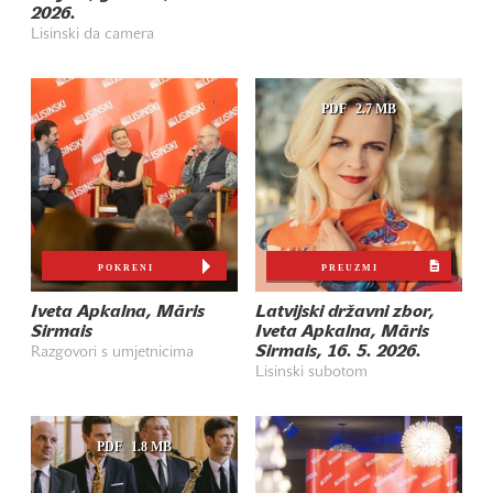
2026.
Lisinski da camera
PDF
2.7 MB
POKRENI
PREUZMI
Iveta Apkalna, Māris
Latvijski državni zbor,
Sirmais
Iveta Apkalna, Māris
Sirmais, 16. 5. 2026.
Razgovori s umjetnicima
Lisinski subotom
PDF
1.8 MB