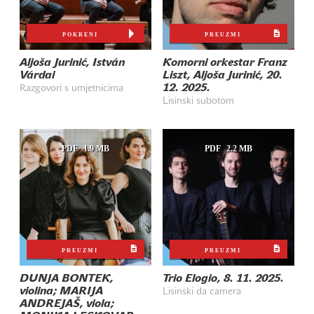
POKRENI
PREUZMI
Aljoša Jurinić, István
Komorni orkestar Franz
Várdai
Liszt, Aljoša Jurinić, 20.
12. 2025.
Razgovori s umjetnicima
Lisinski subotom
PDF
1.9 MB
PDF
2.2 MB
PREUZMI
PREUZMI
DUNJA BONTEK,
Trio Elogio, 8. 11. 2025.
violina; MARIJA
Lisinski da camera
ANDREJAŠ, viola;