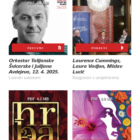
PDF
5.6 MB
PREUZMI
POKRENI
Orkestar Talijanske
Laurence Cummings,
Švicarske i Julijana
Laura Vadjon, Mislav
Avdejeva, 12. 4. 2025.
Lucić
Lisinski subotom
Razgovori s umjetnicima
PDF
6.1 MB
PDF
9.0 MB