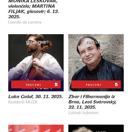
MONIKA LESKOVAR,
violončelo; MARTINA
FILJAK, glasovir; 6. 12.
2025.
Lisinski da camera
PDF
3.2 MB
PDF
5.0 MB
PREUZMI
PREUZMI
Luka Galuf, 30. 11. 2025.
Zbor i Filharmonija iz
Brna, Leoš Svárovský,
Rezidenti MUZA
22. 11. 2025.
Lisinski subotom