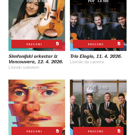
PDF
2.9 MB
PDF
1.6 MB
PREUZMI
PREUZMI
Simfonijski orkestar iz
Trio Elogio, 11. 4. 2026.
Vancouvera, 12. 4. 2026.
Lisinski da camera
Lisinski subotom
PDF
9.3 MB
PDF
1.6 MB
PREUZMI
PREUZMI