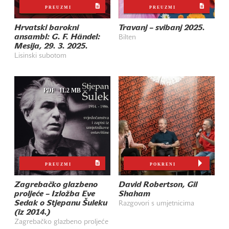
PREUZMI
PREUZMI
Hrvatski barokni
Travanj – svibanj 2025.
ansambl: G. F. Händel:
Bilten
Mesija, 29. 3. 2025.
Lisinski subotom
PDF
11.2 MB
PREUZMI
POKRENI
Zagrebačko glazbeno
David Robertson, Gil
proljeće – Izložba Eve
Shaham
Sedak o Stjepanu Šuleku
Razgovori s umjetnicima
(iz 2014.)
Zagrebačko glazbeno proljeće