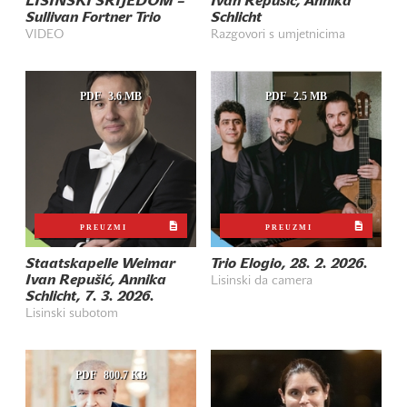
LISINSKI SRIJEDOM –
Ivan Repušić, Annika
Sullivan Fortner Trio
Schlicht
VIDEO
Razgovori s umjetnicima
PDF
3.6 MB
PDF
2.5 MB
PREUZMI
PREUZMI
Staatskapelle Weimar
Trio Elogio, 28. 2. 2026.
Ivan Repušić, Annika
Lisinski da camera
Schlicht, 7. 3. 2026.
Lisinski subotom
PDF
800.7 KB