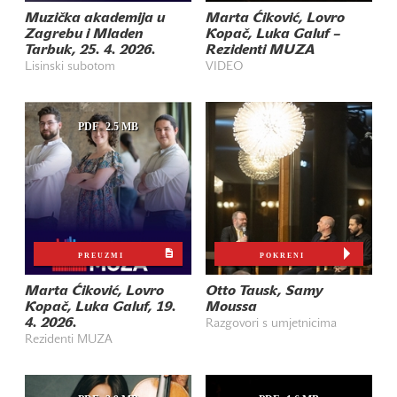
Muzička akademija u
Marta Ćiković, Lovro
Zagrebu i Mladen
Kopač, Luka Galuf –
Tarbuk, 25. 4. 2026.
Rezidenti MUZA
Lisinski subotom
VIDEO
PDF
2.5 MB
PREUZMI
POKRENI
Marta Ćiković, Lovro
Otto Tausk, Samy
Kopač, Luka Galuf, 19.
Moussa
4. 2026.
Razgovori s umjetnicima
Rezidenti MUZA