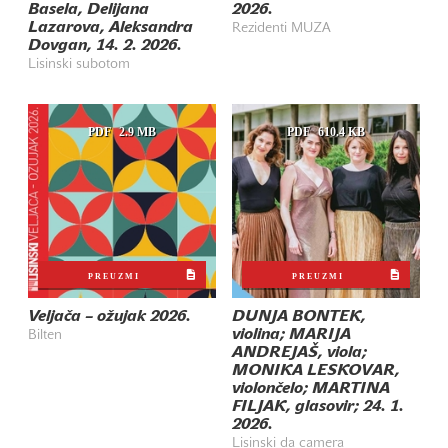
Basela, Delijana
2026.
Lazarova, Aleksandra
Rezidenti MUZA
Dovgan, 14. 2. 2026.
Lisinski subotom
PDF
2.9 MB
PDF
610.4 KB
PREUZMI
PREUZMI
Veljača – ožujak 2026.
DUNJA BONTEK,
violina; MARIJA
Bilten
ANDREJAŠ, viola;
MONIKA LESKOVAR,
violončelo; MARTINA
FILJAK, glasovir; 24. 1.
2026.
Lisinski da camera