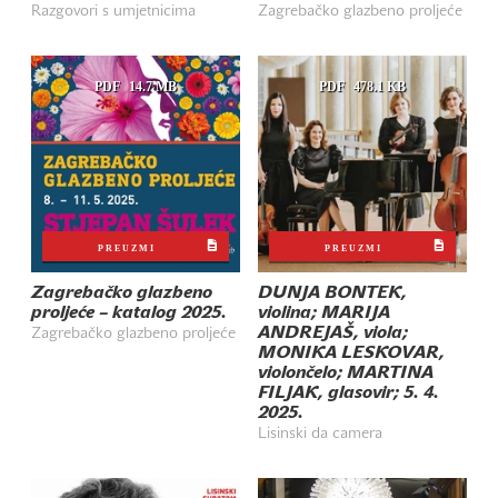
Razgovori s umjetnicima
Zagrebačko glazbeno proljeće
PDF
14.7 MB
PDF
478.1 KB
PREUZMI
PREUZMI
Zagrebačko glazbeno
DUNJA BONTEK,
proljeće – katalog 2025.
violina; MARIJA
ANDREJAŠ, viola;
Zagrebačko glazbeno proljeće
MONIKA LESKOVAR,
violončelo; MARTINA
FILJAK, glasovir; 5. 4.
2025.
Lisinski da camera