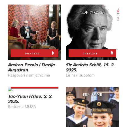
PDF
747.2 KB
POKRENI
PREUZMI
Andrea Pecolo i Darija
Sir András Schiff, 15. 2.
Auguštan
2025.
Razgovori s umjetnicima
Lisinski subotom
PREUZMI
PDF
662.7 KB
PDF
2.4 MB
Tao-Yuan Hsiao, 2. 2.
2025.
Rezidenti MUZA