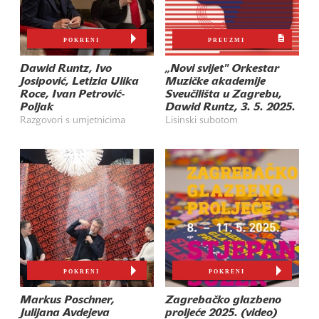
POKRENI
PREUZMI
Dawid Runtz, Ivo
„Novi svijet" Orkestar
Josipović, Letizia Ulika
Muzičke akademije
Roce, Ivan Petrović-
Sveučilišta u Zagrebu,
Poljak
Dawid Runtz, 3. 5. 2025.
Razgovori s umjetnicima
Lisinski subotom
POKRENI
POKRENI
Markus Poschner,
Zagrebačko glazbeno
Julijana Avdejeva
proljeće 2025. (video)