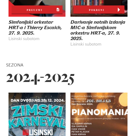
PREUZMI
POKRENI
Simfonijski orkestar
Darivanje notnih izdanja
HRT-a i Thierry Escaich,
MIC-a Simfonijskom
27. 9. 2025.
orkestru HRT-a, 27. 9.
2025.
Lisinski subotom
Lisinski subotom
SEZONA
2024-2025
PDF
8.4 MB
PDF
808.4 KB