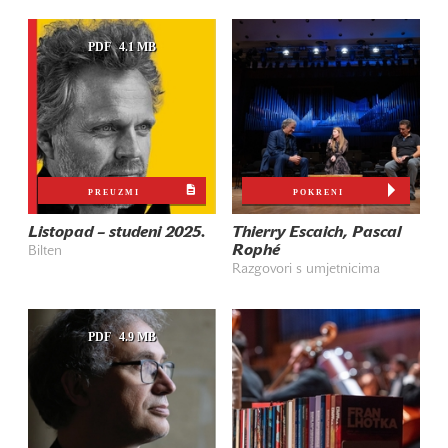
PDF
4.1 MB
PREUZMI
POKRENI
Listopad – studeni 2025.
Thierry Escaich, Pascal
Rophé
Bilten
Razgovori s umjetnicima
PDF
4.9 MB