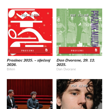
PDF
9.1 MB
PDF
15.3 MB
PREUZMI
PREUZMI
Prosinac 2025. – siječanj
Dan Dvorane, 29. 12.
2026.
2025.
Bilten
Dan Dvorane
PDF
4.2 MB