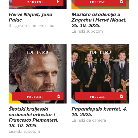
POKRENI
PREUZMI
Hervé Niquet, Jana
Muzička akademija u
Palac
Zagrebu i Hervé Niquet,
26. 10. 2025.
Razgovori s umjetnicima
Lisinski subotom
PDF
1.6 MB
PDF
1.1 MB
PREUZMI
PREUZMI
Škotski kraljevski
Papandopulo kvartet, 4.
nacionalni orkestar i
10. 2025.
Francesco Piemontesi,
Lisinski da camera
18. 10. 2025.
Lisinski subotom