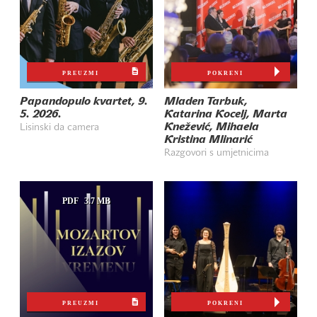
PREUZMI
POKRENI
Papandopulo kvartet, 9.
Mladen Tarbuk,
5. 2026.
Katarina Kocelj, Marta
Knežević, Mihaela
Lisinski da camera
Kristina Mlinarić
Razgovori s umjetnicima
PDF
3.7 MB
PREUZMI
POKRENI