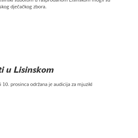
a Lisinski subotom u rasprodanom Lisinskom mogli su
tskog dječačkog zbora.
ti u Lisinskom
 10. prosinca održana je audicija za mjuzikl