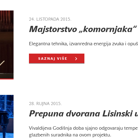
24. LISTOPADA 2015.
Majstorstvo „komornjaka“
Elegantna tehnika, izvanredna energija zvuka i opu
SAZNAJ VIŠE
28. RUJNA 2015.
Prepuna dvorana Lisinski u
Vivaldijeva Godišnja doba sjajno odgovaraju tempe
glazbenih suradnika na ovom projektu.