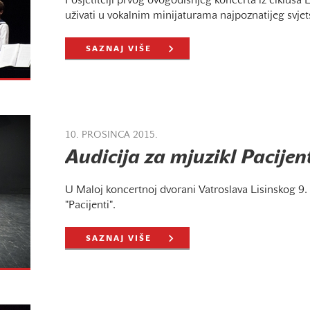
Posjetitelji prvog ovogodišnjeg koncerta iz ciklus
uživati u vokalnim minijaturama najpoznatijeg svje
SAZNAJ VIŠE
10. PROSINCA 2015.
Audicija za mjuzikl Pacijen
U Maloj koncertnoj dvorani Vatroslava Lisinskog 9. i
"Pacijenti".
SAZNAJ VIŠE