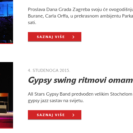
Proslava Dana Grada Zagreba svoju će ovogodišnj
Burane, Carla Orffa, u prekrasnom ambijentu Parka 
sati.
SAZNAJ VIŠE
4. STUDENOGA 2015.
Gypsy swing ritmovi omamil
All Stars Gypsy Band predvođen velikim Stochelom 
gypsy jazz sastav na svijetu.
SAZNAJ VIŠE