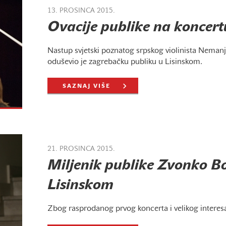
13. PROSINCA 2015.
Ovacije publike na koncer
Nastup svjetski poznatog srpskog violinista Nemanj
oduševio je zagrebačku publiku u Lisinskom.
SAZNAJ VIŠE
21. PROSINCA 2015.
Miljenik publike Zvonko Bo
Lisinskom
Zbog rasprodanog prvog koncerta i velikog interesa