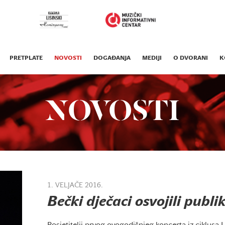
PRETPLATE
NOVOSTI
DOGAĐANJA
MEDIJI
O DVORANI
K
NOVOSTI
1. VELJAČE 2016.
Bečki dječaci osvojili publ