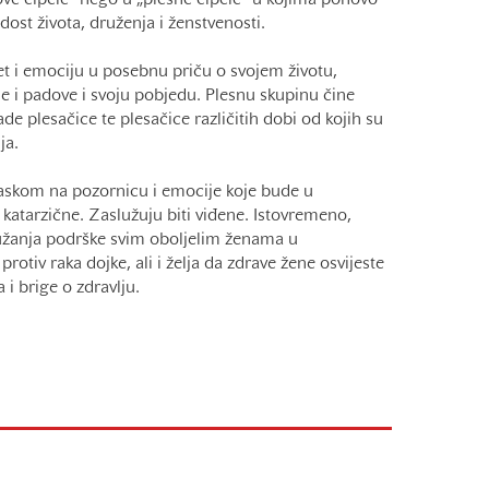
hove cipele“ nego u „plesne cipele“ u kojima ponovo
adost života, druženja i ženstvenosti.
et i emociju u posebnu priču o svojem životu,
ne i padove i svoju pobjedu. Plesnu skupinu čine
ade plesačice te plesačice različitih dobi od kojih su
ja.
laskom na pozornicu i emocije koje bude u
 katarzične. Zaslužuju biti viđene. Istovremeno,
ružanja podrške svim oboljelim ženama u
iv raka dojke, ali i želja da zdrave žene osvijeste
 i brige o zdravlju.