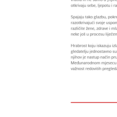
vratila ih ne samo u „nji
otkrivaju sebe, ljepotu i r
Spajaju tako glazbu, pokr
razotkrivajući svoje uspo
različite žene, zdrave i ml
neke još u procesu liječen
Hrabrost koju iskazuju iz
gledatelju jednostavno su
njihov je nastup način p
Međunarodnom mjesecu prot
važnost redovitih pregleda