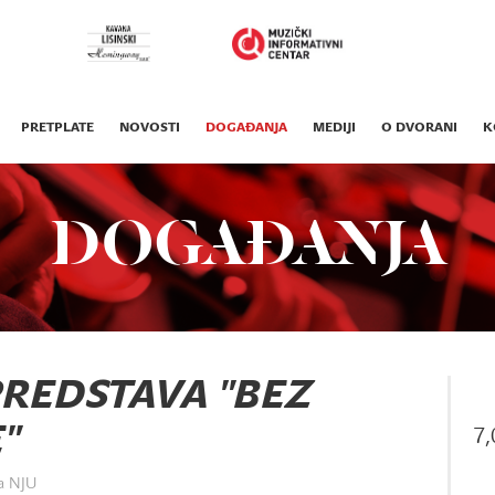
PRETPLATE
NOVOSTI
DOGAĐANJA
MEDIJI
O DVORANI
K
DOGAĐANJA
PREDSTAVA "BEZ
"
7,
a NJU