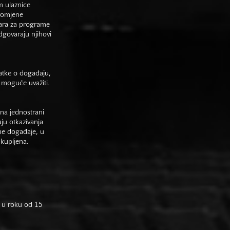
m ulaznice
promjene
vara za programe
odgovaraju njihovi
datke o događaju,
 moguće uvažiti.
na jednostrani
aju otkazivanja
ne događaje, u
 kupljena.
 u roku od 15