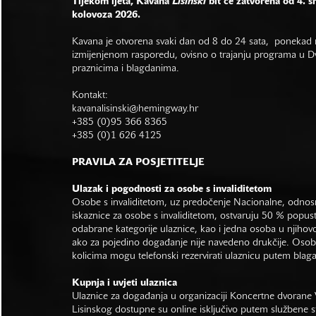
Tijekom ljeta, Kavana
Lisinski
bit će zatvorena od 4. s
kolovoza 2026.
Kavana je otvorena svaki dan od 8 do 24 sata, ponekad r
izmijenjenom rasporedu, ovisno o trajanju programa u Dvo
praznicima i blagdanima.
Kontakt:
kavanalisinski@hemingway.hr
+385 (0)95 366 8365
+385 (0)1 626 4125
PRAVILA ZA POSJETITELJE
Ulazak i pogodnosti za osobe s invaliditetom
Osobe s invaliditetom, uz predočenje Nacionalne, odno
iskaznice za osobe s invaliditetom, ostvaruju 50 % popus
odabrane kategorije ulaznice, kao i jedna osoba u njihovo
ako za pojedino događanje nije navedeno drukčije. Osob
kolicima mogu telefonski rezervirati ulaznicu putem bla
Kupnja i uvjeti ulaznica
Ulaznice za događanja u organizaciji Koncertne dvorane 
Lisinskog dostupne su online isključivo putem službene s