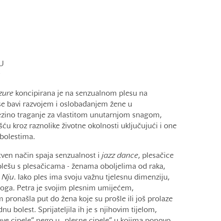
JU
zure
koncipirana je na senzualnom plesu na
 se bavi razvojem i oslobađanjem žene u
zino traganje za vlastitom unutarnjom snagom,
ću kroz raznolike životne okolnosti uključujući i one
 bolestima.
tven način spaja senzualnost i
jazz dance
, plesačice
plešu s plesačicama - ženama oboljelima od raka,
 Nju
. Iako ples ima svoju važnu tjelesnu dimenziju,
 toga. Petra je svojim plesnim umijećem,
 pronašla put do žena koje su prošle ili još prolaze
u bolest. Sprijateljila ih je s njihovim tijelom,