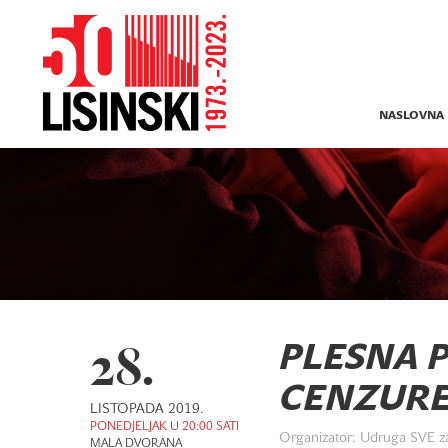
NASLOVNA
28.
PLESNA 
CENZURE
LISTOPADA 2019.
PONEDJELJAK U 20:00 SATI
Organizator: Udruga SVE z
MALA DVORANA