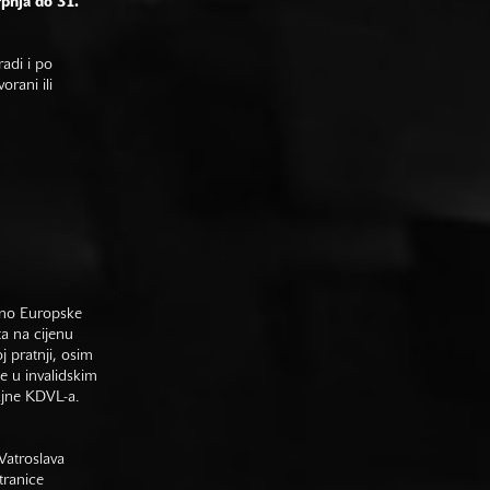
rpnja do 31.
adi i po
rani ili
sno Europske
ta na cijenu
j pratnji, osim
e u invalidskim
gajne KDVL-a.
Vatroslava
tranice