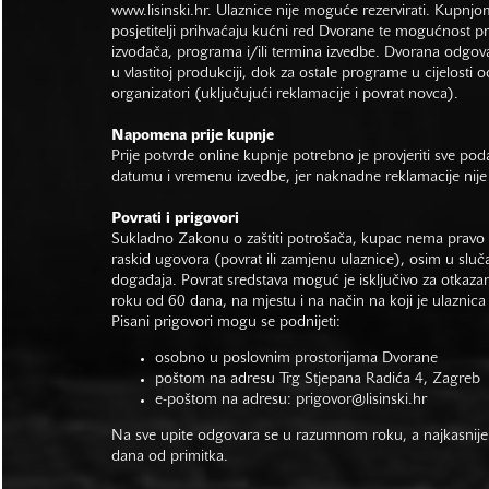
www.lisinski.hr.
Ulaznice nije moguće rezervirati. Kupnjo
posjetitelji prihvaćaju kućni red Dvorane te mogućnost 
izvođača, programa i/ili termina izvedbe. Dvorana odgo
u vlastitoj produkciji, dok za ostale programe u cijelosti 
organizatori (uključujući reklamacije i povrat novca).
Napomena prije kupnje
Prije potvrde online kupnje potrebno je provjeriti sve po
datumu i vremenu izvedbe, jer naknadne reklamacije nije
Povrati i prigovori
Sukladno Zakonu o zaštiti potrošača, kupac nema pravo 
raskid ugovora (povrat ili zamjenu ulaznice), osim u sluč
događaja. Povrat sredstava moguć je isključivo za otkaza
roku od 60 dana, na mjestu i na način na koji je ulaznica
Pisani prigovori mogu se podnijeti:
osobno u poslovnim prostorijama Dvorane
poštom na adresu Trg Stjepana Radića 4, Zagreb
e-poštom na adresu:
prigovor@lisinski.hr
Na sve upite odgovara se u razumnom roku, a najkasnije
dana od primitka.