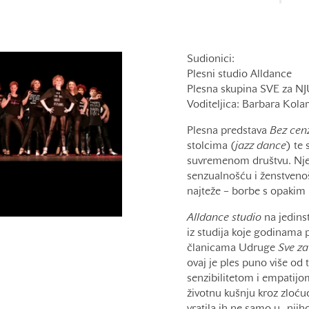
Sudionici:
Plesni studio Alldance
Plesna skupina SVE za N
Voditeljica: Barbara Kolar
Plesna predstava
Bez cen
stolcima (
jazz dance
) te
suvremenom društvu. Nje
senzualnošću i ženstvenoš
najteže – borbe s opakim
Alldance studio
na jedins
iz studija koje godinama 
članicama Udruge
Sve za
ovaj je ples puno više od
senzibilitetom i empatijom
životnu kušnju kroz zloćudn