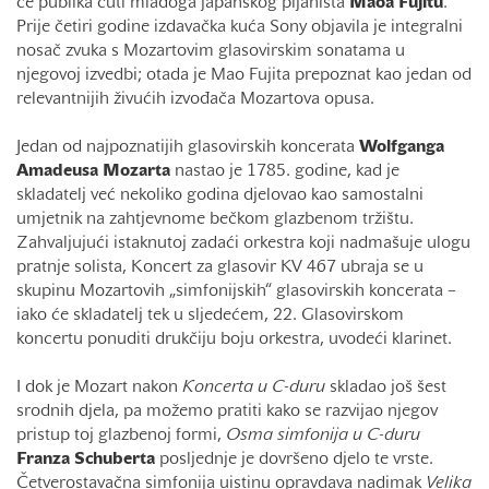
će publika čuti mladoga japanskog pijanista
Maoa Fujitu
.
Prije četiri godine izdavačka kuća Sony objavila je integralni
nosač zvuka s Mozartovim glasovirskim sonatama u
njegovoj izvedbi; otada je Mao Fujita prepoznat kao jedan od
relevantnijih živućih izvođača Mozartova opusa.
Jedan od najpoznatijih glasovirskih koncerata
Wolfganga
Amadeusa Mozarta
nastao je 1785. godine, kad je
skladatelj već nekoliko godina djelovao kao samostalni
umjetnik na zahtjevnome bečkom glazbenom tržištu.
Zahvaljujući istaknutoj zadaći orkestra koji nadmašuje ulogu
pratnje solista, Koncert za glasovir KV 467 ubraja se u
skupinu Mozartovih „simfonijskih“ glasovirskih koncerata –
iako će skladatelj tek u sljedećem, 22. Glasovirskom
koncertu ponuditi drukčiju boju orkestra, uvodeći klarinet.
I dok je Mozart nakon
Koncerta u C-duru
skladao još šest
srodnih djela, pa možemo pratiti kako se razvijao njegov
pristup toj glazbenoj formi,
Osma simfonija u C-duru
Franza Schuberta
posljednje je dovršeno djelo te vrste.
Četverostavačna simfonija uistinu opravdava nadimak
Velika