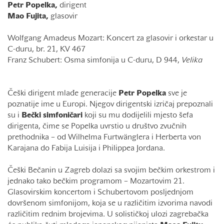
Petr Popelka,
dirigent
Mao Fujita,
glasovir
Wolfgang Amadeus Mozart: Koncert za glasovir i orkestar u
C-duru, br. 21, KV 467
Franz Schubert: Osma simfonija u C-duru, D 944,
Velika
Češki dirigent mlađe generacije
Petr Popelka
sve je
poznatije ime u Europi. Njegov dirigentski izričaj prepoznali
su i
Bečki simfoničari
koji su mu dodijelili mjesto šefa
dirigenta, čime se Popelka uvrstio u društvo zvučnih
prethodnika – od Wilhelma Furtwänglera i Herberta von
Karajana do Fabija Luisija i Philippea Jordana.
Češki Bečanin u Zagreb dolazi sa svojim bečkim orkestrom i
jednako tako bečkim programom – Mozartovim 21.
Glasovirskim koncertom i Schubertovom posljednjom
dovršenom simfonijom, koja se u različitim izvorima navodi
različitim rednim brojevima. U solističkoj ulozi zagrebačka