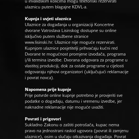
u invalidskim kolicima mogu telefonski rezervirati
ulaznicu putem blagajne KDVL-a.
Kupnja i uvjeti ulaznica
Ulaznice za događanja u organizaciji Koncertne
dvorane Vatroslava Lisinskog dostupne su online
isključivo putem službene stranice
www.lisinski.hr.
Ulaznice nije moguće rezervirati.
Kupnjom ulaznice posjetitelji prihvaćaju kućni red
Dvorane te mogućnost promjene izvođača, programa
i/ili termina izvedbe. Dvorana odgovara za programe u
vlastitoj produkciji, dok za ostale programe u cijelosti
odgovaraju njihovi organizatori (uključujući reklamacije
i povrat novca).
Napomena prije kupnje
Prije potvrde online kupnje potrebno je provjeriti sve
podatke o događaju, datumu i vremenu izvedbe, jer
naknadne reklamacije nije moguće uvažiti.
Povrati i prigovori
Sukladno Zakonu o zaštiti potrošača, kupac nema
pravo na jednostrani raskid ugovora (povrat ili zamjenu
ulaznice), osim u slučaju otkazivanja događaja. Povrat