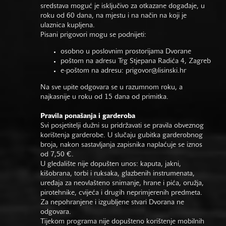
sredstava moguć je isključivo za otkazane događaje, u
roku od 60 dana, na mjestu i na način na koji je
ulaznica kupljena.
Pisani prigovori mogu se podnijeti:
osobno u poslovnim prostorijama Dvorane
poštom na adresu Trg Stjepana Radića 4, Zagreb
e-poštom na adresu:
prigovor@lisinski.hr
Na sve upite odgovara se u razumnom roku, a
najkasnije u roku od 15 dana od primitka.
Pravila ponašanja i garderoba
Svi posjetitelji dužni su pridržavati se pravila obveznog
korištenja garderobe. U slučaju gubitka garderobnog
broja, nakon sastavljanja zapisnika naplaćuje se iznos
od 7,50 €.
U gledalište nije dopušten unos: kaputa, jakni,
kišobrana, torbi i ruksaka, glazbenih instrumenata,
uređaja za neovlašteno snimanje, hrane i pića, oružja,
pirotehnike, cvijeća i drugih neprimjerenih predmeta.
Za nepohranjene i izgubljene stvari Dvorana ne
odgovara.
Tijekom programa nije dopušteno korištenje mobilnih