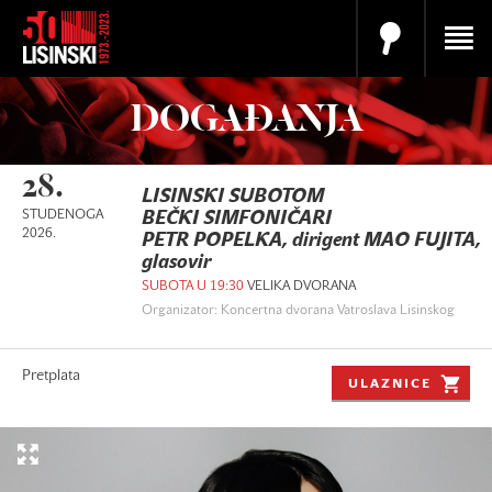
DOGAĐANJA
28.
LISINSKI SUBOTOM
STUDENOGA
BEČKI SIMFONIČARI
2026.
PETR POPELKA, dirigent MAO FUJITA,
glasovir
SUBOTA U 19:30
VELIKA DVORANA
Organizator: Koncertna dvorana Vatroslava Lisinskog
Pretplata
ULAZNICE