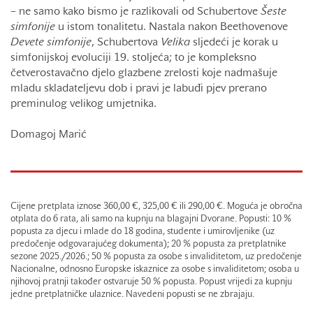
– ne samo kako bismo je razlikovali od Schubertove
Šeste
simfonije
u istom tonalitetu. Nastala nakon Beethovenove
Devete
simfonije
, Schubertova
Velika
sljedeći je korak u
simfonijskoj evoluciji 19. stoljeća; to je kompleksno
četverostavačno djelo glazbene zrelosti koje nadmašuje
mladu skladateljevu dob i pravi je labuđi pjev prerano
preminulog velikog umjetnika.
Domagoj Marić
Cijene pretplata iznose 360,00 €, 325,00 € ili 290,00 €. Moguća je obročna
otplata do 6 rata, ali samo na kupnju na blagajni Dvorane. Popusti: 10 %
popusta za djecu i mlade do 18 godina, studente i umirovljenike (uz
predočenje odgovarajućeg dokumenta); 20 % popusta za pretplatnike
sezone 2025./2026.; 50 % popusta za osobe s invaliditetom, uz predočenje
Nacionalne, odnosno Europske iskaznice za osobe s invaliditetom; osoba u
njihovoj pratnji također ostvaruje 50 % popusta. Popust vrijedi za kupnju
jedne pretplatničke ulaznice. Navedeni popusti se ne zbrajaju.