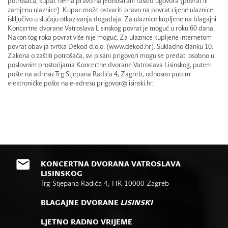
potrošača, kupac nema pravo na jednostrani raskid ugovora (povrat ili
zamjenu ulaznice). Kupac može ostvariti pravo na povrat cijene ulaznice
isključivo u slučaju otkazivanja događaja. Za ulaznice kupljene na blagajni
Koncertne dvorane Vatroslava Lisinskog povrat je moguć u roku 60 dana.
Nakon tog roka povrat više nije moguć. Za ulaznice kupljene internetom
povrat obavlja tvrtka Dekod d.o.o. (www.dekod.hr). Sukladno članku 10.
Zakona o zaštiti potrošača, svi pisani prigovori mogu se predati osobno u
poslovnim prostorijama Koncertne dvorane Vatroslava Lisinskog, putem
pošte na adresu Trg Stjepana Radića 4, Zagreb, odnosno putem
elektroničke pošte na e-adresu prigovor@lisinski.hr.
KONCERTNA DVORANA VATROSLAVA
LISINSKOG
Trg Stjepana Radića 4, HR-10000 Zagreb
BLAGAJNE DVORANE
LISINSKI
LJETNO RADNO VRIJEME