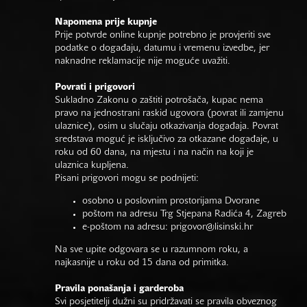
Napomena prije kupnje
Prije potvrde online kupnje potrebno je provjeriti sve
podatke o događaju, datumu i vremenu izvedbe, jer
naknadne reklamacije nije moguće uvažiti.
Povrati i prigovori
Sukladno Zakonu o zaštiti potrošača, kupac nema
pravo na jednostrani raskid ugovora (povrat ili zamjenu
ulaznice), osim u slučaju otkazivanja događaja. Povrat
sredstava moguć je isključivo za otkazane događaje, u
roku od 60 dana, na mjestu i na način na koji je
ulaznica kupljena.
Pisani prigovori mogu se podnijeti:
osobno u poslovnim prostorijama Dvorane
poštom na adresu Trg Stjepana Radića 4, Zagreb
e-poštom na adresu:
prigovor@lisinski.hr
Na sve upite odgovara se u razumnom roku, a
najkasnije u roku od 15 dana od primitka.
Pravila ponašanja i garderoba
Svi posjetitelji dužni su pridržavati se pravila obveznog