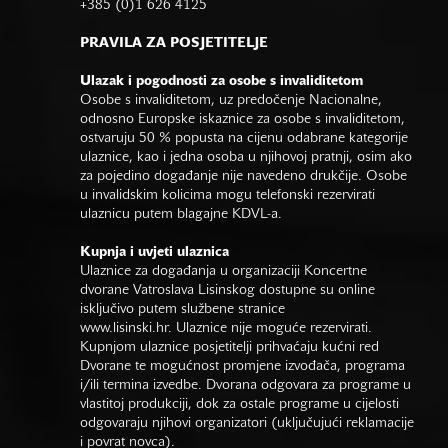
+385 (0)1 626 4125
PRAVILA ZA POSJETITELJE
Ulazak i pogodnosti za osobe s invaliditetom
Osobe s invaliditetom, uz predočenje Nacionalne,
odnosno Europske iskaznice za osobe s invaliditetom,
ostvaruju 50 % popusta na cijenu odabrane kategorije
ulaznice, kao i jedna osoba u njihovoj pratnji, osim ako
za pojedino događanje nije navedeno drukčije. Osobe
u invalidskim kolicima mogu telefonski rezervirati
ulaznicu putem blagajne KDVL-a.
Kupnja i uvjeti ulaznica
Ulaznice za događanja u organizaciji Koncertne
dvorane Vatroslava Lisinskog dostupne su online
isključivo putem službene stranice
www.lisinski.hr.
Ulaznice nije moguće rezervirati.
Kupnjom ulaznice posjetitelji prihvaćaju kućni red
Dvorane te mogućnost promjene izvođača, programa
i/ili termina izvedbe. Dvorana odgovara za programe u
vlastitoj produkciji, dok za ostale programe u cijelosti
odgovaraju njihovi organizatori (uključujući reklamacije
i povrat novca).