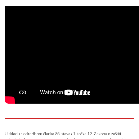
U skladu s odredbom članka 86. stavak 1. točka 12. Zakona o zaštiti