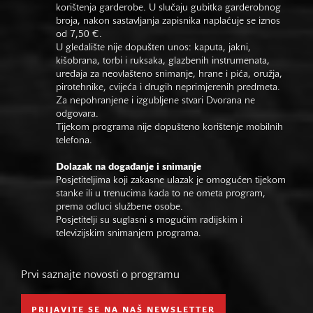
korištenja garderobe. U slučaju gubitka garderobnog
broja, nakon sastavljanja zapisnika naplaćuje se iznos
od 7,50 €.
U gledalište nije dopušten unos: kaputa, jakni,
kišobrana, torbi i ruksaka, glazbenih instrumenata,
uređaja za neovlašteno snimanje, hrane i pića, oružja,
pirotehnike, cvijeća i drugih neprimjerenih predmeta.
Za nepohranjene i izgubljene stvari Dvorana ne
odgovara.
Tijekom programa nije dopušteno korištenje mobilnih
telefona.
Dolazak na događanje i snimanje
Posjetiteljima koji zakasne ulazak je omogućen tijekom
stanke ili u trenucima kada to ne ometa program,
prema odluci službene osobe.
Posjetitelji su suglasni s mogućim radijskim i
televizijskim snimanjem programa.
Prvi saznajte novosti o programu
PRIJAVITE SE NA NAŠ NEWSLETTER