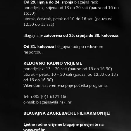
Od 29. lipnja do 24. srpnja
blagajna radi:
ponedjeljak, srijeda od 13 do 20 sati (pauza od 16 do
16:30)
utorak, četvrtak, petak od 10 do 16 sati (pauza od
12:30 do 13 sati)
Blagajna je
zatvorena od 25. srpnja do 30. kolovoza
.
Od 31. kolovoza
blagajna radi po redovnom
rasporedu.
REDOVNO RADNO VRIJEME
ponedjeljak: 13 – 20 sati (pauza: od 16 do 16.30)
utorak – petak: 10 – 20 sati (pauza: od 12.30 do 13 i
od 16 do 16.30)
Vikendom sat vremena prije početka programa.
Tel: +385 (0)1 6121 166
e-mail:
blagajna@lisinski.hr
BLAGAJNA ZAGREBAČKE FILHARMONIJE:
Ljetno radno vrijeme blagajne provjerite na
www.zgf.hr.