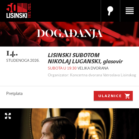
DOGAĐANJA
14.
LISINSKI SUBOTOM
STUDENOGA 2026.
NIKOLAJ LUGANSKI, glasovir
SUBOTA U 19:30
VELIKA DVORANA
Organizator: Koncertna dvorana Vatroslava Lisinskog
Pretplata
ULAZNICE