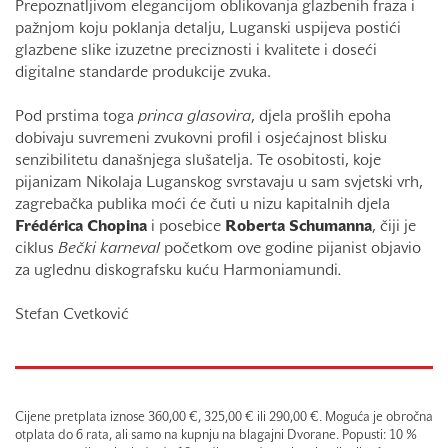
Prepoznatljivom elegancijom oblikovanja glazbenih fraza i
pažnjom koju poklanja detalju, Luganski uspijeva postići
glazbene slike izuzetne preciznosti i kvalitete i doseći
digitalne standarde produkcije zvuka.
Pod prstima toga
princa glasovira
, djela prošlih epoha
dobivaju suvremeni zvukovni profil i osjećajnost blisku
senzibilitetu današnjega slušatelja. Te osobitosti, koje
pijanizam Nikolaja Luganskog svrstavaju u sam svjetski vrh,
zagrebačka publika moći će čuti u nizu kapitalnih djela
Frédérica
Chopina
i posebice
Roberta
Schumanna
, čiji je
ciklus
Bečki karneval
početkom ove godine pijanist objavio
za uglednu diskografsku kuću Harmoniamundi
.
Stefan Cvetković
Cijene pretplata iznose 360,00 €, 325,00 € ili 290,00 €. Moguća je obročna
otplata do 6 rata, ali samo na kupnju na blagajni Dvorane. Popusti: 10 %