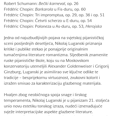
Robert Schumann:
Bečki karneval
, op. 26
Frédéric Chopin:
Barkarola
u Fis-duru, op. 60
Frédéric Chopin: Tri impromptua, op. 29, op. 36 i op. 51
Frédéric Chopin: Četvrti scherzo u E-duru, op. 54
Frédéric Chopin: Poloneza u As-duru, op. 53,
Herojska
Jedna od najuzbudljivijih pojava na svjetskoj pijanističkoj
sceni posljednjih desetljeća, Nikolaj Luganski priznanja
kritike i publike stekao je ponajprije originalnim
tumačenjima literature romantizma. Sljedbenik znamenite
ruske pijanističke škole, koju su na Moskovskom
konzervatoriju utemeljili Alexander Goldenweiser i Grigorij
Ginzburg, Luganski je asimilirao sve ključne odlike te
tradicije – besprijekornu virtuoznost, zvukovni kolorit i
izražen smisao za karakterizaciju glazbenog materijala.
Hvaljen zbog neobičnoga spoja snage i lirskog
temperamenta, Nikolaj Luganski je u pijanizam 21. stoljeća
unio novu estetiku tonskog izraza, nudeći iznenađujuće
svježe interpretacijske aspekte glazbene literature.