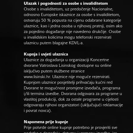
Ulazak i pogodnosti za osobe s invaliditetom
Osobe s invaliditetom, uz predočenje Nacionalne,
odnosno Europske iskaznice za osobe s invaliditetom,
ostvaruju 50 % popusta na cijenu odabrane kategorije
ulaznice, kao i jedna osoba u njihovoj pratnji, osim ako
za pojedino događanje nije navedeno drukčije. Osobe
u invalidskim kolicima mogu telefonski rezervirati
ulaznicu putem blagajne KDVL-a.
Kupnja i uvjeti ulaznica
Ulaznice za događanja u organizaciji Koncertne
dvorane Vatroslava Lisinskog dostupne su online
isključivo putem službene stranice
www.lisinski.hr.
Ulaznice nije moguće rezervirati.
Kupnjom ulaznice posjetitelji prihvaćaju kućni red
Dvorane te mogućnost promjene izvođača, programa
i/ili termina izvedbe. Dvorana odgovara za programe u
vlastitoj produkciji, dok za ostale programe u cijelosti
odgovaraju njihovi organizatori (uključujući reklamacije
i povrat novca).
Napomena prije kupnje
Prije potvrde online kupnje potrebno je provjeriti sve