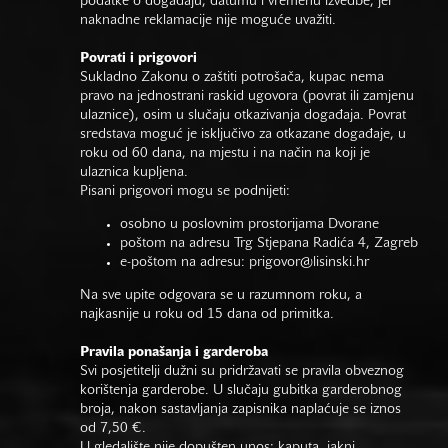
podatke o događaju, datumu i vremenu izvedbe, jer
naknadne reklamacije nije moguće uvažiti.
Povrati i prigovori
Sukladno Zakonu o zaštiti potrošača, kupac nema
pravo na jednostrani raskid ugovora (povrat ili zamjenu
ulaznice), osim u slučaju otkazivanja događaja. Povrat
sredstava moguć je isključivo za otkazane događaje, u
roku od 60 dana, na mjestu i na način na koji je
ulaznica kupljena.
Pisani prigovori mogu se podnijeti:
osobno u poslovnim prostorijama Dvorane
poštom na adresu Trg Stjepana Radića 4, Zagreb
e-poštom na adresu:
prigovor@lisinski.hr
Na sve upite odgovara se u razumnom roku, a
najkasnije u roku od 15 dana od primitka.
Pravila ponašanja i garderoba
Svi posjetitelji dužni su pridržavati se pravila obveznog
korištenja garderobe. U slučaju gubitka garderobnog
broja, nakon sastavljanja zapisnika naplaćuje se iznos
od 7,50 €.
U gledalište nije dopušten unos: kaputa, jakni,