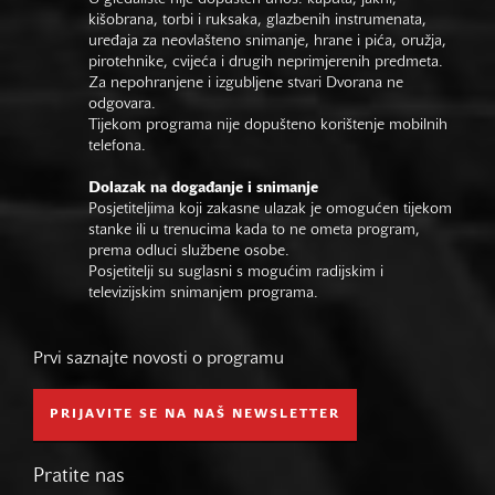
kišobrana, torbi i ruksaka, glazbenih instrumenata,
uređaja za neovlašteno snimanje, hrane i pića, oružja,
pirotehnike, cvijeća i drugih neprimjerenih predmeta.
Za nepohranjene i izgubljene stvari Dvorana ne
odgovara.
Tijekom programa nije dopušteno korištenje mobilnih
telefona.
Dolazak na događanje i snimanje
Posjetiteljima koji zakasne ulazak je omogućen tijekom
stanke ili u trenucima kada to ne ometa program,
prema odluci službene osobe.
Posjetitelji su suglasni s mogućim radijskim i
televizijskim snimanjem programa.
Prvi saznajte novosti o programu
PRIJAVITE SE NA NAŠ NEWSLETTER
Pratite nas