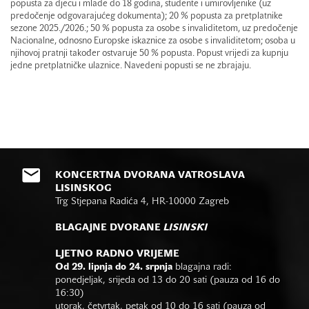
popusta za djecu i mlade do 18 godina, studente i umirovljenike (uz
predočenje odgovarajućeg dokumenta); 20 % popusta za pretplatnike
sezone 2025./2026.; 50 % popusta za osobe s invaliditetom, uz predočenje
Nacionalne, odnosno Europske iskaznice za osobe s invaliditetom; osoba u
njihovoj pratnji također ostvaruje 50 % popusta. Popust vrijedi za kupnju
jedne pretplatničke ulaznice. Navedeni popusti se ne zbrajaju.
KONCERTNA DVORANA VATROSLAVA
LISINSKOG
Trg Stjepana Radića 4, HR-10000 Zagreb
BLAGAJNE DVORANE
LISINSKI
LJETNO RADNO VRIJEME
Od 29. lipnja do 24. srpnja
blagajna radi:
ponedjeljak, srijeda od 13 do 20 sati (pauza od 16 do
16:30)
utorak, četvrtak, petak od 10 do 16 sati (pauza od