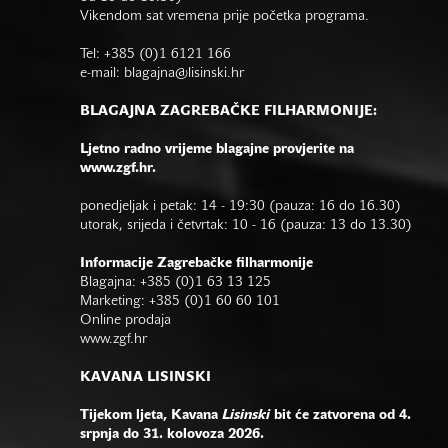
Vikendom sat vremena prije početka programa.
Tel: +385 (0)1 6121 166
e-mail:
blagajna@lisinski.hr
BLAGAJNA ZAGREBAČKE FILHARMONIJE:
Ljetno radno vrijeme blagajne provjerite na
www.zgf.hr.
ponedjeljak i petak: 14 - 19:30 (pauza: 16 do 16.30)
utorak, srijeda i četvrtak: 10 - 16 (pauza: 13 do 13.30)
Informacije Zagrebačke filharmonije
Blagajna: +385 (0)1 63 13 125
Marketing: +385 (0)1 60 60 101
Online prodaja
www.zgf.hr
KAVANA LISINSKI
Tijekom ljeta, Kavana
Lisinski
bit će zatvorena od 4.
srpnja do 31. kolovoza 2026.