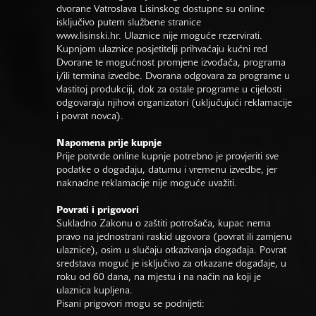
dvorane Vatroslava Lisinskog dostupne su online
isključivo putem službene stranice
www.lisinski.hr.
Ulaznice nije moguće rezervirati.
Kupnjom ulaznice posjetitelji prihvaćaju kućni red
Dvorane te mogućnost promjene izvođača, programa
i/ili termina izvedbe. Dvorana odgovara za programe u
vlastitoj produkciji, dok za ostale programe u cijelosti
odgovaraju njihovi organizatori (uključujući reklamacije
i povrat novca).
Napomena prije kupnje
Prije potvrde online kupnje potrebno je provjeriti sve
podatke o događaju, datumu i vremenu izvedbe, jer
naknadne reklamacije nije moguće uvažiti.
Povrati i prigovori
Sukladno Zakonu o zaštiti potrošača, kupac nema
pravo na jednostrani raskid ugovora (povrat ili zamjenu
ulaznice), osim u slučaju otkazivanja događaja. Povrat
sredstava moguć je isključivo za otkazane događaje, u
roku od 60 dana, na mjestu i na način na koji je
ulaznica kupljena.
Pisani prigovori mogu se podnijeti: