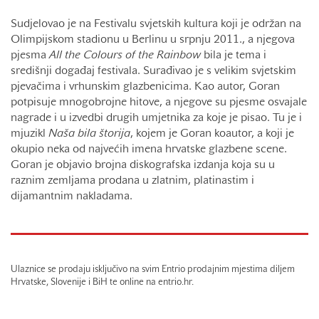
Sudjelovao je na Festivalu svjetskih kultura koji je održan na
Olimpijskom stadionu u Berlinu u srpnju 2011., a njegova
pjesma
All the Colours of the Rainbow
bila je tema i
središnji događaj festivala. Surađivao je s velikim svjetskim
pjevačima i vrhunskim glazbenicima. Kao autor, Goran
potpisuje mnogobrojne hitove, a njegove su pjesme osvajale
nagrade i u izvedbi drugih umjetnika za koje je pisao. Tu je i
mjuzikl
Naša bila štorija
, kojem je Goran koautor, a koji je
okupio neka od najvećih imena hrvatske glazbene scene.
Goran je objavio brojna diskografska izdanja koja su u
raznim zemljama prodana u zlatnim, platinastim i
dijamantnim nakladama.
Ulaznice se prodaju isključivo na svim Entrio prodajnim mjestima diljem
Hrvatske, Slovenije i BiH te online na entrio.hr.