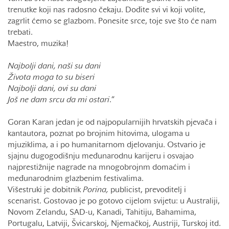
trenutke koji nas radosno čekaju. Dođite svi vi koji volite,
zagrlit ćemo se glazbom. Ponesite srce, toje sve što će nam
trebati.
Maestro, muzika!
Najbolji dani, naši su dani
Života moga to su biseri
Najbolji dani, ovi su dani
Još ne dam srcu da mi ostari
.“
Goran Karan jedan je od najpopularnijih hrvatskih pjevača i
kantautora, poznat po brojnim hitovima, ulogama u
mjuziklima, a i po humanitarnom djelovanju. Ostvario je
sjajnu dugogodišnju međunarodnu karijeru i osvajao
najprestižnije nagrade na mnogobrojnm domaćim i
međunarodnim glazbenim festivalima.
Višestruki je dobitnik
Porina,
publicist, prevoditelj i
scenarist. Gostovao je po gotovo cijelom svijetu: u Australiji,
Novom Zelandu, SAD-u, Kanadi, Tahitiju, Bahamima,
Portugalu, Latviji, Švicarskoj, Njemačkoj, Austriji, Turskoj itd.