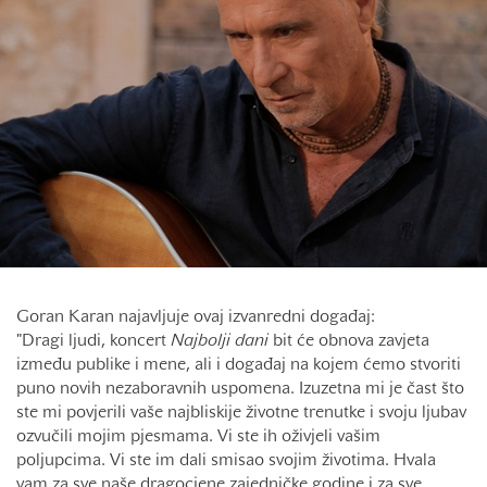
Goran Karan najavljuje ovaj izvanredni događaj:
"Dragi ljudi, koncert
Najbolji dani
bit će obnova zavjeta
između publike i mene, ali i događaj na kojem ćemo stvoriti
puno novih nezaboravnih uspomena. Izuzetna mi je čast što
ste mi povjerili vaše najbliskije životne trenutke i svoju ljubav
ozvučili mojim pjesmama. Vi ste ih oživjeli vašim
poljupcima. Vi ste im dali smisao svojim životima. Hvala
vam za sve naše dragocjene zajedničke godine i za sve