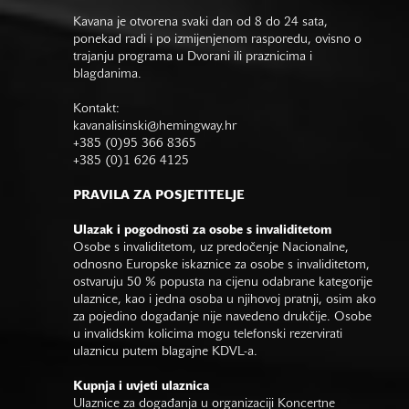
Kavana je otvorena svaki dan od 8 do 24 sata,
ponekad radi i po izmijenjenom rasporedu, ovisno o
trajanju programa u Dvorani ili praznicima i
blagdanima.
Kontakt:
kavanalisinski@hemingway.hr
+385 (0)95 366 8365
+385 (0)1 626 4125
PRAVILA ZA POSJETITELJE
Ulazak i pogodnosti za osobe s invaliditetom
Osobe s invaliditetom, uz predočenje Nacionalne,
odnosno Europske iskaznice za osobe s invaliditetom,
ostvaruju 50 % popusta na cijenu odabrane kategorije
ulaznice, kao i jedna osoba u njihovoj pratnji, osim ako
za pojedino događanje nije navedeno drukčije. Osobe
u invalidskim kolicima mogu telefonski rezervirati
ulaznicu putem blagajne KDVL-a.
Kupnja i uvjeti ulaznica
Ulaznice za događanja u organizaciji Koncertne