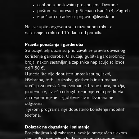
osobno u poslovnim prostorijama Dvorane
poštom na adresu Trg Stjepana Radića 4, Zagreb
e-poštom na adresu:
prigovor@lisinski.hr
Na sve upite odgovara se u razumnom roku, a
najkasnije u roku od 15 dana od primitka.
Pravila ponašanja i garderoba
Svi posjetitelji dužni su pridržavati se pravila obveznog
korištenja garderobe. U slučaju gubitka garderobnog
broja, nakon sastavljanja zapisnika naplaćuje se iznos
od 7,50 €.
U gledalište nije dopušten unos: kaputa, jakni,
kišobrana, torbi i ruksaka, glazbenih instrumenata,
uređaja za neovlašteno snimanje, hrane i pića, oružja,
pirotehnike, cvijeća i drugih neprimjerenih predmeta.
Za nepohranjene i izgubljene stvari Dvorana ne
odgovara.
Tijekom programa nije dopušteno korištenje mobilnih
telefona.
Dolazak na događanje i snimanje
Posjetiteljima koji zakasne ulazak je omogućen tijekom