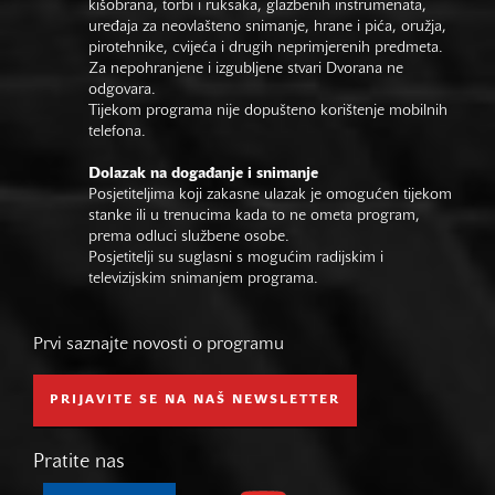
kišobrana, torbi i ruksaka, glazbenih instrumenata,
uređaja za neovlašteno snimanje, hrane i pića, oružja,
pirotehnike, cvijeća i drugih neprimjerenih predmeta.
Za nepohranjene i izgubljene stvari Dvorana ne
odgovara.
Tijekom programa nije dopušteno korištenje mobilnih
telefona.
Dolazak na događanje i snimanje
Posjetiteljima koji zakasne ulazak je omogućen tijekom
stanke ili u trenucima kada to ne ometa program,
prema odluci službene osobe.
Posjetitelji su suglasni s mogućim radijskim i
televizijskim snimanjem programa.
Prvi saznajte novosti o programu
PRIJAVITE SE NA NAŠ NEWSLETTER
Pratite nas