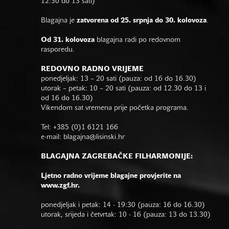
12:30 do 13 sati)
Blagajna je
zatvorena od 25. srpnja do 30. kolovoza
.
Od 31. kolovoza
blagajna radi po redovnom
rasporedu.
REDOVNO RADNO VRIJEME
ponedjeljak: 13 – 20 sati (pauza: od 16 do 16.30)
utorak – petak: 10 – 20 sati (pauza: od 12.30 do 13 i
od 16 do 16.30)
Vikendom sat vremena prije početka programa.
Tel: +385 (0)1 6121 166
e-mail:
blagajna@lisinski.hr
BLAGAJNA ZAGREBAČKE FILHARMONIJE:
Ljetno radno vrijeme blagajne provjerite na
www.zgf.hr.
ponedjeljak i petak: 14 - 19:30 (pauza: 16 do 16.30)
utorak, srijeda i četvrtak: 10 - 16 (pauza: 13 do 13.30)