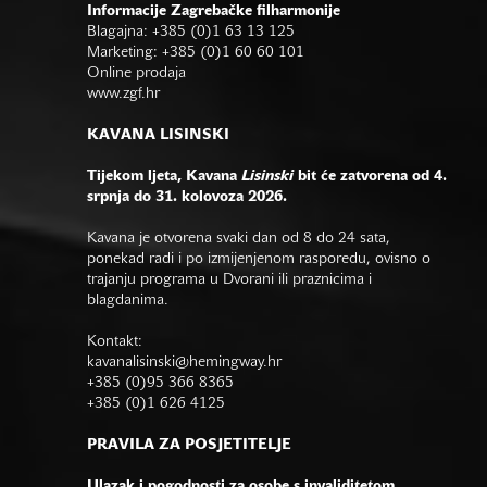
Informacije Zagrebačke filharmonije
Blagajna: +385 (0)1 63 13 125
Marketing: +385 (0)1 60 60 101
Online prodaja
www.zgf.hr
KAVANA LISINSKI
Tijekom ljeta, Kavana
Lisinski
bit će zatvorena od 4.
srpnja do 31. kolovoza 2026.
Kavana je otvorena svaki dan od 8 do 24 sata,
ponekad radi i po izmijenjenom rasporedu, ovisno o
trajanju programa u Dvorani ili praznicima i
blagdanima.
Kontakt:
kavanalisinski@hemingway.hr
+385 (0)95 366 8365
+385 (0)1 626 4125
PRAVILA ZA POSJETITELJE
Ulazak i pogodnosti za osobe s invaliditetom