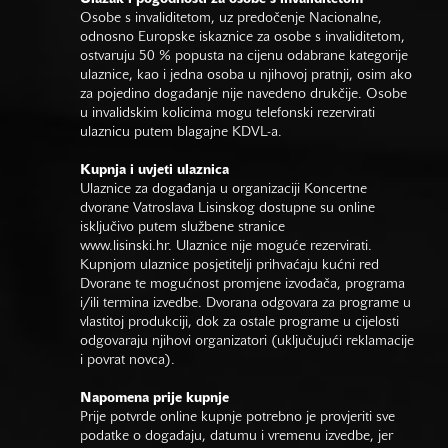
Osobe s invaliditetom, uz predočenje Nacionalne,
odnosno Europske iskaznice za osobe s invaliditetom,
ostvaruju 50 % popusta na cijenu odabrane kategorije
ulaznice, kao i jedna osoba u njihovoj pratnji, osim ako
za pojedino događanje nije navedeno drukčije. Osobe
u invalidskim kolicima mogu telefonski rezervirati
ulaznicu putem blagajne KDVL-a.
Kupnja i uvjeti ulaznica
Ulaznice za događanja u organizaciji Koncertne
dvorane Vatroslava Lisinskog dostupne su online
isključivo putem službene stranice
www.lisinski.hr.
Ulaznice nije moguće rezervirati.
Kupnjom ulaznice posjetitelji prihvaćaju kućni red
Dvorane te mogućnost promjene izvođača, programa
i/ili termina izvedbe. Dvorana odgovara za programe u
vlastitoj produkciji, dok za ostale programe u cijelosti
odgovaraju njihovi organizatori (uključujući reklamacije
i povrat novca).
Napomena prije kupnje
Prije potvrde online kupnje potrebno je provjeriti sve
podatke o događaju, datumu i vremenu izvedbe, jer