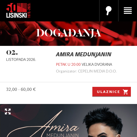
DOGAĐANJA
02.
AMIRA MEDUNJANIN
LISTOPADA 2026.
PETAK U 20:00
VELIKA DVORANA
Organizator: CEPELIN MEDIA D.O.O.
32,00 - 60,00 €
ULAZNICE