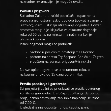
naknadne reklamacije nije moguće uvažiti.
Povrati i prigovori
Sukladno Zakonu o zaštiti potrošača, kupac nema
pravo na jednostrani raskid ugovora (povrat ili zamjenu
ulaznice), osim u slučaju otkazivanja događaja. Povrat
sredstava moguć je isključivo za otkazane događaje, u
roku od 60 dana, na mjestu i na način na koji je
ulaznica kupljena.
Pisani prigovori mogu se podnijeti:
osobno u poslovnim prostorijama Dvorane
poštom na adresu Trg Stjepana Radića 4, Zagreb
e-poštom na adresu:
prigovor@lisinski.hr
Na sve upite odgovara se u razumnom roku, a
najkasnije u roku od 15 dana od primitka.
Pravila ponašanja i garderoba
Svi posjetitelji dužni su pridržavati se pravila obveznog
korištenja garderobe. U slučaju gubitka garderobnog
broja, nakon sastavljanja zapisnika naplaćuje se iznos
od 7,50 €.
U gledalište nije dopušten unos: kaputa, jakni,