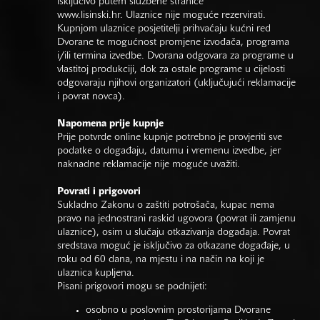
isključivo putem službene stranice
www.lisinski.hr.
Ulaznice nije moguće rezervirati.
Kupnjom ulaznice posjetitelji prihvaćaju kućni red
Dvorane te mogućnost promjene izvođača, programa
i/ili termina izvedbe. Dvorana odgovara za programe u
vlastitoj produkciji, dok za ostale programe u cijelosti
odgovaraju njihovi organizatori (uključujući reklamacije
i povrat novca).
Napomena prije kupnje
Prije potvrde online kupnje potrebno je provjeriti sve
podatke o događaju, datumu i vremenu izvedbe, jer
naknadne reklamacije nije moguće uvažiti.
Povrati i prigovori
Sukladno Zakonu o zaštiti potrošača, kupac nema
pravo na jednostrani raskid ugovora (povrat ili zamjenu
ulaznice), osim u slučaju otkazivanja događaja. Povrat
sredstava moguć je isključivo za otkazane događaje, u
roku od 60 dana, na mjestu i na način na koji je
ulaznica kupljena.
Pisani prigovori mogu se podnijeti:
osobno u poslovnim prostorijama Dvorane