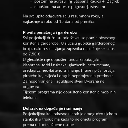
poštom na adresu Trg Stjepana Radića 4, Zagreb
e-poštom na adresu:
prigovor@lisinski.hr
Na sve upite odgovara se u razumnom roku, a
najkasnije u roku od 15 dana od primitka.
Pravila ponašanja i garderoba
Svi posjetitelji dužni su pridržavati se pravila obveznog
korištenja garderobe. U slučaju gubitka garderobnog
broja, nakon sastavljanja zapisnika naplaćuje se iznos
od 7,50 €.
U gledalište nije dopušten unos: kaputa, jakni,
kišobrana, torbi i ruksaka, glazbenih instrumenata,
uređaja za neovlašteno snimanje, hrane i pića, oružja,
pirotehnike, cvijeća i drugih neprimjerenih predmeta.
Za nepohranjene i izgubljene stvari Dvorana ne
odgovara.
Tijekom programa nije dopušteno korištenje mobilnih
telefona.
Dolazak na događanje i snimanje
Posjetiteljima koji zakasne ulazak je omogućen tijekom
stanke ili u trenucima kada to ne ometa program,
prema odluci službene osobe.