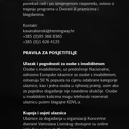
ponekad radi i po izmijenjenom rasporedu, ovisno o
trajanju programa u Dvorani ili praznicima i
blagdanima.
Kontakt:
kavanalisinski@hemingway.hr
+385 (0)95 366 8365
+385 (0)1 626 4125
PRAVILA ZA POSJETITELJE
Ulazak i pogodnosti za osobe s invaliditetom
Osobe s invaliditetom, uz predočenje Nacionalne,
odnosno Europske iskaznice za osobe s invaliditetom,
ostvaruju 50 % popusta na cijenu odabrane kategorije
ulaznice, kao i jedna osoba u njihovoj pratnji, osim ako
za pojedino događanje nije navedeno drukčije. Osobe
u invalidskim kolicima mogu telefonski rezervirati
ulaznicu putem blagajne KDVL-a.
Kupnja i uvjeti ulaznica
Ulaznice za događanja u organizaciji Koncertne
dvorane Vatroslava Lisinskog dostupne su online