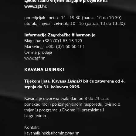
Ljetno radno vrijeme blagajne provjerite na
www.zgf.hr.
ponedjeljak i petak: 14 - 19:30 (pauza: 16 do 16.30)
utorak, srijeda i četvrtak: 10 - 16 (pauza: 13 do 13.30)
Informacije Zagrebačke filharmonije
Blagajna: +385 (0)1 63 13 125
Marketing: +385 (0)1 60 60 101
Online prodaja
www.zgf.hr
KAVANA LISINSKI
Tijekom ljeta, Kavana
Lisinski
bit će zatvorena od 4.
srpnja do 31. kolovoza 2026.
Kavana je otvorena svaki dan od 8 do 24 sata,
ponekad radi i po izmijenjenom rasporedu, ovisno o
trajanju programa u Dvorani ili praznicima i
blagdanima.
Kontakt:
kavanalisinski@hemingway.hr