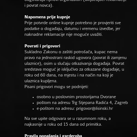
i povrat novca).
Napomena prije kupnje
Prije potvrde online kupnje potrebno je provjeriti sve
podatke o događaju, datumu i vremenu izvedbe, jer
naknadne reklamacije nije moguće uvažiti.
Povrati i prigovori
Sukladno Zakonu o zaštiti potrošača, kupac nema
pravo na jednostrani raskid ugovora (povrat ili zamjenu
ulaznice), osim u slučaju otkazivanja događaja. Povrat
sredstava moguć je isključivo za otkazane događaje, u
roku od 60 dana, na mjestu i na način na koji je
ulaznica kupljena.
Pisani prigovori mogu se podnijeti:
osobno u poslovnim prostorijama Dvorane
poštom na adresu Trg Stjepana Radića 4, Zagreb
e-poštom na adresu:
prigovor@lisinski.hr
Na sve upite odgovara se u razumnom roku, a
najkasnije u roku od 15 dana od primitka.
Pravila ponašanja i garderoba