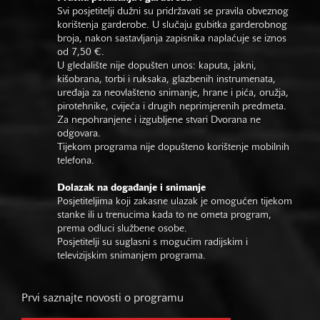
Svi posjetitelji dužni su pridržavati se pravila obveznog
korištenja garderobe. U slučaju gubitka garderobnog
broja, nakon sastavljanja zapisnika naplaćuje se iznos
od 7,50 €.
U gledalište nije dopušten unos: kaputa, jakni,
kišobrana, torbi i ruksaka, glazbenih instrumenata,
uređaja za neovlašteno snimanje, hrane i pića, oružja,
pirotehnike, cvijeća i drugih neprimjerenih predmeta.
Za nepohranjene i izgubljene stvari Dvorana ne
odgovara.
Tijekom programa nije dopušteno korištenje mobilnih
telefona.
Dolazak na događanje i snimanje
Posjetiteljima koji zakasne ulazak je omogućen tijekom
stanke ili u trenucima kada to ne ometa program,
prema odluci službene osobe.
Posjetitelji su suglasni s mogućim radijskim i
televizijskim snimanjem programa.
Prvi saznajte novosti o programu