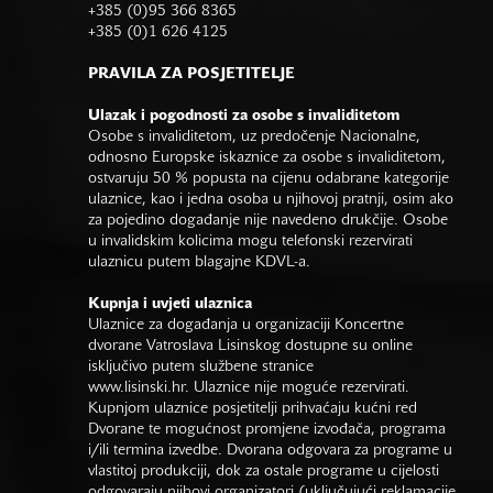
+385 (0)95 366 8365
+385 (0)1 626 4125
PRAVILA ZA POSJETITELJE
Ulazak i pogodnosti za osobe s invaliditetom
Osobe s invaliditetom, uz predočenje Nacionalne,
odnosno Europske iskaznice za osobe s invaliditetom,
ostvaruju 50 % popusta na cijenu odabrane kategorije
ulaznice, kao i jedna osoba u njihovoj pratnji, osim ako
za pojedino događanje nije navedeno drukčije. Osobe
u invalidskim kolicima mogu telefonski rezervirati
ulaznicu putem blagajne KDVL-a.
Kupnja i uvjeti ulaznica
Ulaznice za događanja u organizaciji Koncertne
dvorane Vatroslava Lisinskog dostupne su online
isključivo putem službene stranice
www.lisinski.hr.
Ulaznice nije moguće rezervirati.
Kupnjom ulaznice posjetitelji prihvaćaju kućni red
Dvorane te mogućnost promjene izvođača, programa
i/ili termina izvedbe. Dvorana odgovara za programe u
vlastitoj produkciji, dok za ostale programe u cijelosti
odgovaraju njihovi organizatori (uključujući reklamacije