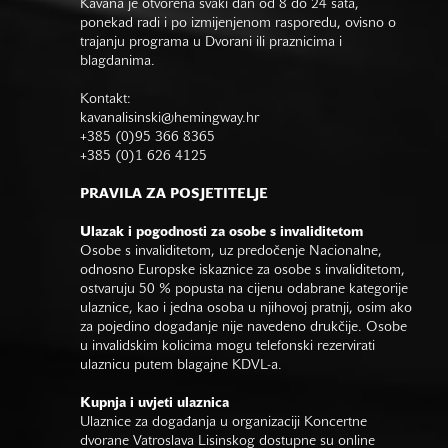
Kavana je otvorena svaki dan od 8 do 24 sata,
ponekad radi i po izmijenjenom rasporedu, ovisno o
trajanju programa u Dvorani ili praznicima i
blagdanima.
Kontakt:
kavanalisinski@hemingway.hr
+385 (0)95 366 8365
+385 (0)1 626 4125
PRAVILA ZA POSJETITELJE
Ulazak i pogodnosti za osobe s invaliditetom
Osobe s invaliditetom, uz predočenje Nacionalne,
odnosno Europske iskaznice za osobe s invaliditetom,
ostvaruju 50 % popusta na cijenu odabrane kategorije
ulaznice, kao i jedna osoba u njihovoj pratnji, osim ako
za pojedino događanje nije navedeno drukčije. Osobe
u invalidskim kolicima mogu telefonski rezervirati
ulaznicu putem blagajne KDVL-a.
Kupnja i uvjeti ulaznica
Ulaznice za događanja u organizaciji Koncertne
dvorane Vatroslava Lisinskog dostupne su online