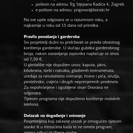
poštom na adresu Trg Stjepana Radića 4, Zagreb
e-poštom na adresu:
prigovor@lisinski.hr
Na sve upite odgovara se u razumnom roku, a
najkasnije u roku od 15 dana od primitka.
Pravila ponašanja i garderoba
Svi posjetitelji dužni su pridržavati se pravila obveznog
korištenja garderobe. U slučaju gubitka garderobnog
broja, nakon sastavljanja zapisnika naplaćuje se iznos
od 7,50 €.
U gledalište nije dopušten unos: kaputa, jakni,
kišobrana, torbi i ruksaka, glazbenih instrumenata,
uređaja za neovlašteno snimanje, hrane i pića, oružja,
pirotehnike, cvijeća i drugih neprimjerenih predmeta.
Za nepohranjene i izgubljene stvari Dvorana ne
odgovara.
Tijekom programa nije dopušteno korištenje mobilnih
telefona.
Dolazak na događanje i snimanje
Posjetiteljima koji zakasne ulazak je omogućen tijekom
stanke ili u trenucima kada to ne ometa program,
prema odluci službene osobe.