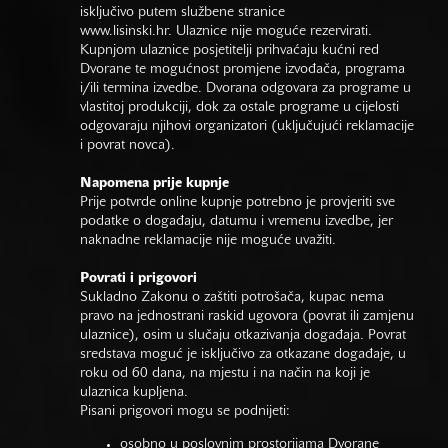
isključivo putem službene stranice
www.lisinski.hr.
Ulaznice nije moguće rezervirati.
Kupnjom ulaznice posjetitelji prihvaćaju kućni red
Dvorane te mogućnost promjene izvođača, programa
i/ili termina izvedbe. Dvorana odgovara za programe u
vlastitoj produkciji, dok za ostale programe u cijelosti
odgovaraju njihovi organizatori (uključujući reklamacije
i povrat novca).
Napomena prije kupnje
Prije potvrde online kupnje potrebno je provjeriti sve
podatke o događaju, datumu i vremenu izvedbe, jer
naknadne reklamacije nije moguće uvažiti.
Povrati i prigovori
Sukladno Zakonu o zaštiti potrošača, kupac nema
pravo na jednostrani raskid ugovora (povrat ili zamjenu
ulaznice), osim u slučaju otkazivanja događaja. Povrat
sredstava moguć je isključivo za otkazane događaje, u
roku od 60 dana, na mjestu i na način na koji je
ulaznica kupljena.
Pisani prigovori mogu se podnijeti:
osobno u poslovnim prostorijama Dvorane