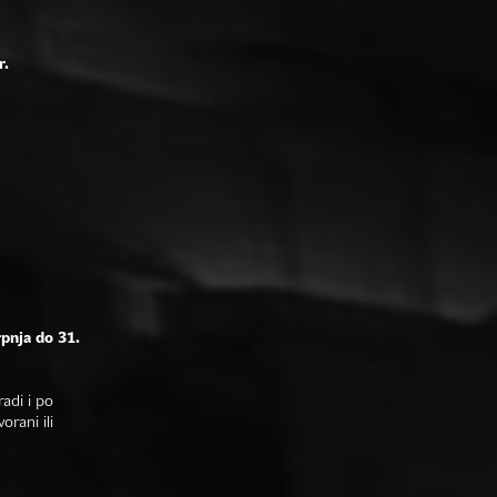
r.
rpnja do 31.
adi i po
rani ili