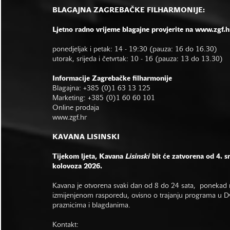
BLAGAJNA ZAGREBAČKE FILHARMONIJE:
Ljetno radno vrijeme blagajne provjerite na www.zgf.h
ponedjeljak i petak: 14 - 19:30 (pauza: 16 do 16.30)
utorak, srijeda i četvrtak: 10 - 16 (pauza: 13 do 13.30)
Informacije Zagrebačke filharmonije
Blagajna: +385 (0)1 63 13 125
Marketing: +385 (0)1 60 60 101
Online prodaja
www.zgf.hr
KAVANA LISINSKI
Tijekom ljeta, Kavana
Lisinski
bit će zatvorena od 4. s
kolovoza 2026.
Kavana je otvorena svaki dan od 8 do 24 sata, ponekad r
izmijenjenom rasporedu, ovisno o trajanju programa u Dvo
praznicima i blagdanima.
Kontakt: