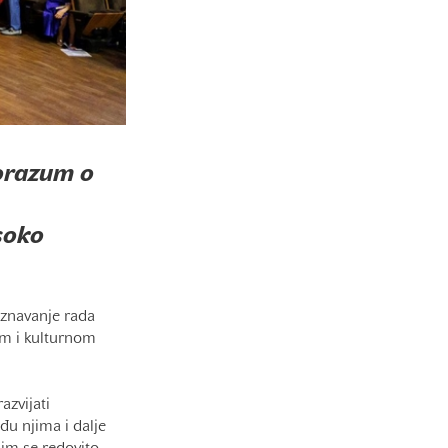
porazum o
soko
oznavanje rada
om i kulturnom
azvijati
u njima i dalje