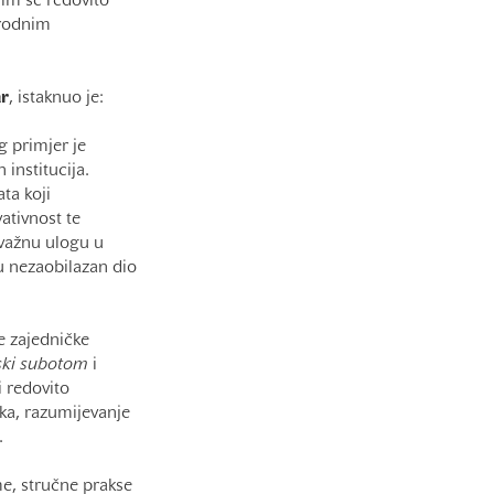
im se redovito
arodnim
ar
, istaknuo je:
g primjer je
institucija.
ta koji
vativnost te
 važnu ulogu u
u nezaobilazan dio
e zajedničke
ski
subotom
i
i redovito
ika, razumijevanje
.
e, stručne prakse