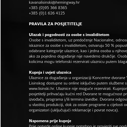
kavanalisinski@hemingway.hr
+385 (0)95 366 8365
+385 (0)1 626 4125
PRAVILA ZA POSJETITELJE
Ulazak i pogodnosti za osobe s invaliditetom
Osobe s invaliditetom, uz predočenje Nacionalne, odno
iskaznice za osobe s invaliditetom, ostvaruju 50 % popus
odabrane kategorije ulaznice, kao i jedna osoba u njihovo
ako za pojedino događanje nije navedeno drukčije. Osob
kolicima mogu telefonski rezervirati ulaznicu putem bla
Kupnja i uvjeti ulaznica
Ulaznice za događanja u organizaciji Koncertne dvorane 
Lisinskog dostupne su online isključivo putem službene s
www.lisinski.hr.
Ulaznice nije moguće rezervirati. Kupnjo
posjetitelji prihvaćaju kućni red Dvorane te mogućnost 
izvođača, programa i/ili termina izvedbe. Dvorana odgo
u vlastitoj produkciji, dok za ostale programe u cijelosti 
organizatori (uključujući reklamacije i povrat novca).
Napomena prije kupnje
Prije potvrde online kupnje potrebno je provjeriti sve po