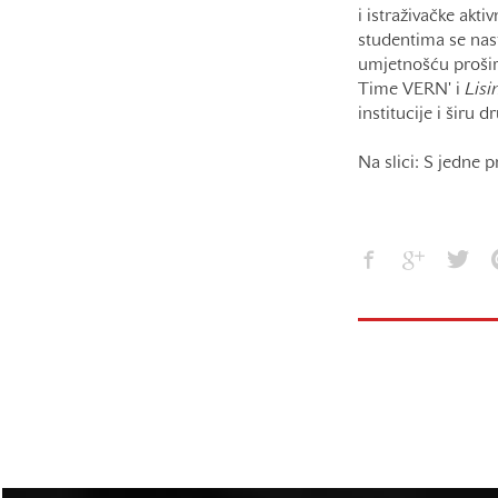
i istraživačke akt
studentima se nast
umjetnošću proširu
Time VERN' i
Lisi
institucije i širu 
Na slici: S jedne 