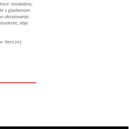
dnice. Istodobno,
ete s glazbenom
no obrazovanje.
 studente, obje
or:
Vern.hr)