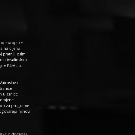
sno Europske
ta na cijenu
j pratnji, osim
e u invalidskim
gajne KDVL-a.
Vatroslava
tranice
m ulaznice
promjene
vara za programe
odgovaraju njihovi
datke o događaju,