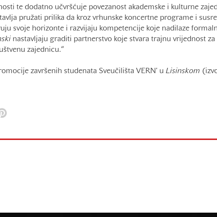
ivnosti te dodatno učvršćuje povezanost akademske i kulturne zaje
avlja pružati prilika da kroz vrhunske koncertne programe i susr
ju svoje horizonte i razvijaju kompetencije koje nadilaze formal
nski
nastavljaju graditi partnerstvo koje stvara trajnu vrijednost za
društvenu zajednicu.“
promocije završenih studenata Sveučilišta VERN' u
Lisinskom
(izv