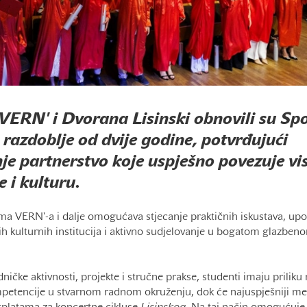
 VERN' i Dvorana Lisinski obnovili su S
 razdoblje od dvije godine, potvrđujući
e partnerstvo koje uspješno povezuje vi
 i kulturu.
ma VERN'-a i dalje omogućava stjecanje praktičnih iskustava, up
ih kulturnih institucija i aktivno sudjelovanje u bogatom glazben
dničke aktivnosti, projekte i stručne prakse, studenti imaju priliku r
petencije u stvarnom radnom okruženju, dok će najuspješniji međ