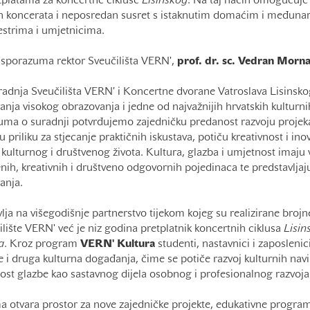
etplatama za koncertne cikluse
Lisinskog
. Na taj način omogućuje 
h koncerata i neposredan susret s istaknutim domaćim i međun
estrima i umjetnicima.
sporazuma rektor Sveučilišta VERN',
prof. dr. sc. Vedran Morn
adnja Sveučilišta VERN' i Koncertne dvorane Vatroslava Lisinsko
nja visokog obrazovanja i jedne od najvažnijih hrvatskih kulturnih 
 o suradnji potvrđujemo zajedničku predanost razvoju projeka
priliku za stjecanje praktičnih iskustava, potiču kreativnost i ino
kulturnog i društvenog života. Kultura, glazba i umjetnost imaju
nih, kreativnih i društveno odgovornih pojedinaca te predstavljaj
anja.
lja na višegodišnje partnerstvo tijekom kojeg su realizirane brojn
čilište VERN' već je niz godina pretplatnik koncertnih ciklusa
Lisin
a
. Kroz program
VERN' Kultura
studenti, nastavnici i zaposlenic
 i druga kulturna događanja, čime se potiče razvoj kulturnih nav
ost glazbe kao sastavnog dijela osobnog i profesionalnog razvoja
otvara prostor za nove zajedničke projekte, edukativne program