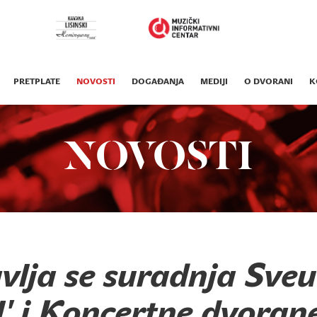
PRETPLATE
NOVOSTI
DOGAĐANJA
MEDIJI
O DVORANI
K
NOVOSTI
vlja se suradnja Sveuč
 i Koncertne dvoran