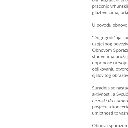
biti nagrađeni pr
praćenje vrhunski
glazbenicima, ork
U povodu obnove 
"Dugogodišnja sur
uspješnog poveziva
Obnovom Sporazuma
studentima pružaju 
doprinose razvoju 
oblikovanju otvore
cjelovitog obrazov
Suradnja se nastav
aktivnosti, a Sveu
Lisinski da camer
posjećuju koncerte
umjetnosti te važn
Obnova sporazuma 