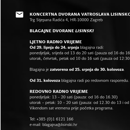
KONCERTNA DVORANA VATROSLAVA LISINSK
Trg Stjepana Radića 4, HR-10000 Zagreb
BLAGAJNE DVORANE
LISINSKI
LJETNO RADNO VRIJEME
Od 29. lipnja do 24. srpnja
blagajna radi:
ponedjeljak, srijeda od 13 do 20 sati (pauza od 16 do 1
utorak, četvrtak, petak od 10 do 16 sati (pauza od 12:30
Blagajna je
zatvorena od 25. srpnja do 30. kolovoza
.
Od 31. kolovoza
blagajna radi po redovnom rasporedu.
REDOVNO RADNO VRIJEME
ponedjeljak: 13 – 20 sati (pauza: od 16 do 16.30)
utorak – petak: 10 – 20 sati (pauza: od 12.30 do 13 i o
Vikendom sat vremena prije početka programa.
Tel: +385 (0)1 6121 166
e-mail:
blagajna@lisinski.hr