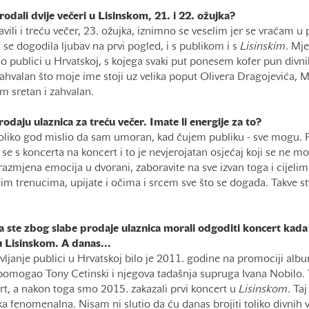
odali dvije večeri u Lisinskom, 21. i 22. ožujka?
ili i treću večer, 23. ožujka, iznimno se veselim jer se vraćam u p
 se dogodila ljubav na prvi pogled, i s publikom i s
Lisinskim
. Mj
io publici u Hrvatskoj, s kojega svaki put ponesem kofer pun div
zahvalan što moje ime stoji uz velika poput Olivera Dragojevića, 
m sretan i zahvalan.
odaju ulaznica za treću večer. Imate li energije za to?
liko god mislio da sam umoran, kad čujem publiku - sve mogu. Po
se s koncerta na koncert i to je nevjerojatan osjećaj koji se ne mož
razmjena emocija u dvorani, zaboravite na sve izvan toga i cijeli
 tim trenucima, upijate i očima i srcem sve što se događa. Takve st
 ste zbog slabe prodaje ulaznica morali odgoditi koncert kada 
u Lisinskom. A danas...
ljanje publici u Hrvatskoj bilo je 2011. godine na promociji albu
omogao Tony Cetinski i njegova tadašnja supruga Ivana Nobilo.
t, a nakon toga smo 2015. zakazali prvi koncert u
Lisinskom
. Taj
ka fenomenalna. Nisam ni slutio da ću danas brojiti toliko divnih 