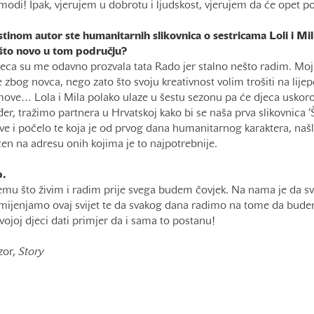
 modi! Ipak, vjerujem u dobrotu i ljudskost, vjerujem da će opet po
inom autor ste humanitarnih slikovnica o sestricama Loli i Mili,
ešto novo u tom području?
eca su me odavno prozvala tata Rado jer stalno nešto radim. M
 zbog novca, nego zato što svoju kreativnost volim trošiti na lijep
move… Lola i Mila polako ulaze u šestu sezonu pa će djeca uskoro
r, tražimo partnera u Hrvatskoj kako bi se naša prva slikovnica ‘Š
sve i počelo te koja je od prvog dana humanitarnog karaktera, našl
en na adresu onih kojima je to najpotrebnije.
p.
emu što živim i radim prije svega budem čovjek. Na nama je da s
 mijenjamo ovaj svijet te da svakog dana radimo na tome da budemo
ojoj djeci dati primjer da i sama to postanu!
zor,
Story