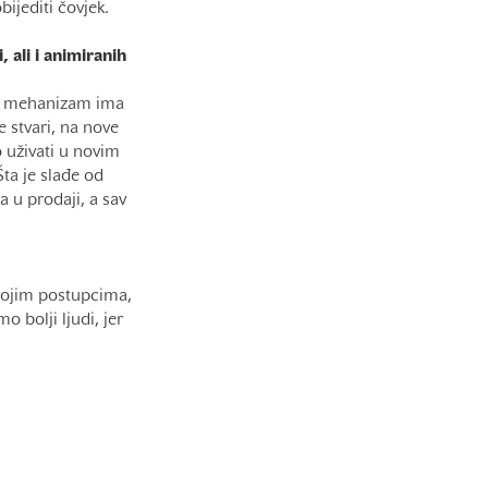
bijediti čovjek.
 ali i animiranih
oj mehanizam ima
e stvari, na nove
 uživati u novim
ta je slađe od
a u prodaji, a sav
vojim postupcima,
 bolji ljudi, jer