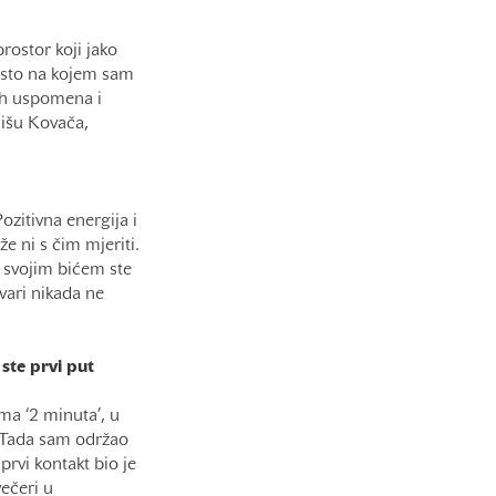
rostor koji jako
esto na kojem sam
nih uspomena i
Mišu Kovača,
zitivna energija i
e ni s čim mjeriti.
m svojim bićem ste
vari nikada ne
ste prvi put
ma ‘2 minuta’, u
 Tada sam održao
 prvi kontakt bio je
večeri u