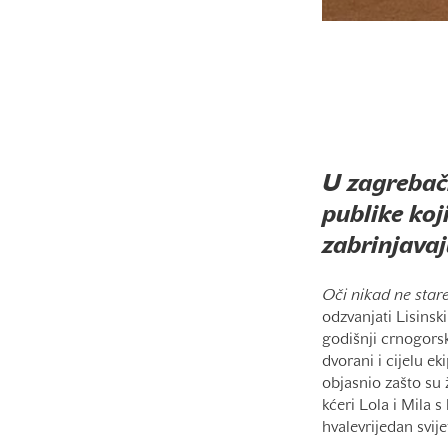
U zagrebačk
publike koji
zabrinjavaj
Oči nikad ne stare
odzvanjati Lisinsk
godišnji crnogors
dvorani i cijelu e
objasnio zašto su 
kćeri Lola i Mila s
hvalevrijedan svije