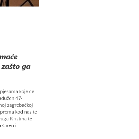
omaće
i zašto ga
pjesama koje će
zadužen 47-
enoj zagrebačkoj
riprema kod nas te
ruga Kristina te
o šaren i