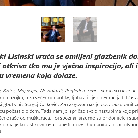
i Lisinski vraća se omiljeni glazbenik d
 otkriva tko mu je vječna inspiracija, ali 
u vremena koja dolaze.
, Kofer, Moj svijet, Ne odlaziš, Pogledi u tami
– samo su neke od 
im u ožujku, a za večer romantike, ljubavi i lijepih emocija bit će 
ki glazbenik Sergej Ćetković. Za razgovor nas je dočekao u omilj
kipu počastio pićem. Tada nam je ispričao sve o nastupima koje p
žene jače od muškaraca. Toj spoznaji sigurno su pridonijele i sup
 kojima je kroz slikovnice, crtane filmove i humanitaran rad otvori
t.