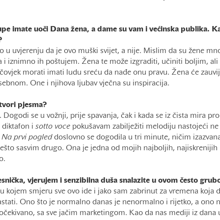
upe imate uoči Dana žena, a dame su vam i većinska publika. K
?
 u uvjerenju da je ovo muški svijet, a nije. Mislim da su žene mn
i iznimno ih poštujem. Žena te može izgraditi, učiniti boljim, ali 
a čovjek morati imati ludu sreću da nađe onu pravu. Žena će zauvij
posebnom. One i njihova ljubav vječna su inspiracija.
tvori pjesma?
. Dogodi se u vožnji, prije spavanja, čak i kada se iz čista mira pr
 diktafon i
sotto
voce
pokušavam zabilježiti melodiju nastojeći ne
a
Na prvi pogled
doslovno se dogodila u tri minute, ničim izazva
ešto sasvim drugo. Ona je jedna od mojih najboljih, najiskrenijih i
o.
esnička, vjerujem i senzibilna duša snalazite u ovom često grub
u kojem smjeru sve ovo ide i jako sam zabrinut za vremena koja d
astati. Ono što je normalno danas je nenormalno i rijetko, a ono
očekivano, sa sve jačim marketingom. Kao da nas mediji iz dana u