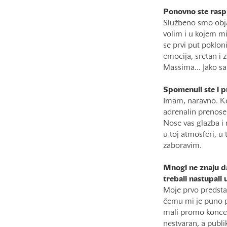
Ponovno ste raspr
Službeno smo objav
volim i u kojem mi
se prvi put poklon
emocija, sretan i 
Massima... Jako sa
Spomenuli ste i pr
Imam, naravno. Ko
adrenalin prenose 
Nose vas glazba i 
u toj atmosferi, u
zaboravim.
Mnogi ne znaju da
trebali nastupali 
Moje prvo predstav
čemu mi je puno p
mali promo koncer
nestvaran, a publi