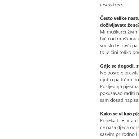
Lisinskom
.
Često velike nast
doživljavate žene
Mi muškarci živimo
bića od muškaraca 
smislu te riječi p
to je čini toliko 
Gdje se dogodi, s
Ne postoje pravila
ujutro pa trčim po
Posljednja pjesm
pokušavao raditi n
sam dosad napisa
Kako se vi kao pj
Ponekad se pitam 
će naša djeca odr
sasvim prirodno i 