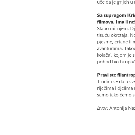
uče da je grijeh u
Sa suprugom Krist
filmova. Ima li n
Slabo mirujem. Dj
tisuću okretaja. Ne
pjesme, crtane fil
avanturama. Takođe
kolača’, kojom je 
prihod bio bi upuć
Pravi ste filantro
Trudim se da u sv
riječima i djelima
samo tako ćemo sv
Izvor:
Antonija Na