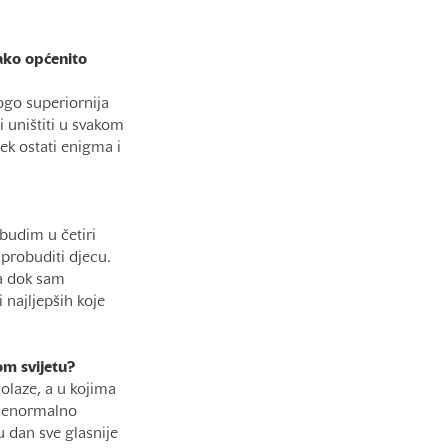
ako općenito
ogo superiornija
i uništiti u svakom
ek ostati enigma i
obudim u četiri
 probuditi djecu.
na dok sam
 najljepših koje
om svijetu?
olaze, a u kojima
 nenormalno
 dan sve glasnije