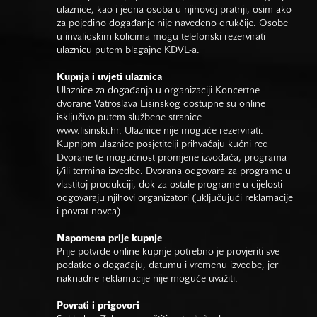
ulaznice, kao i jedna osoba u njihovoj pratnji, osim ako
za pojedino događanje nije navedeno drukčije. Osobe
u invalidskim kolicima mogu telefonski rezervirati
ulaznicu putem blagajne KDVL-a.
Kupnja i uvjeti ulaznica
Ulaznice za događanja u organizaciji Koncertne
dvorane Vatroslava Lisinskog dostupne su online
isključivo putem službene stranice
www.lisinski.hr.
Ulaznice nije moguće rezervirati.
Kupnjom ulaznice posjetitelji prihvaćaju kućni red
Dvorane te mogućnost promjene izvođača, programa
i/ili termina izvedbe. Dvorana odgovara za programe u
vlastitoj produkciji, dok za ostale programe u cijelosti
odgovaraju njihovi organizatori (uključujući reklamacije
i povrat novca).
Napomena prije kupnje
Prije potvrde online kupnje potrebno je provjeriti sve
podatke o događaju, datumu i vremenu izvedbe, jer
naknadne reklamacije nije moguće uvažiti.
Povrati i prigovori