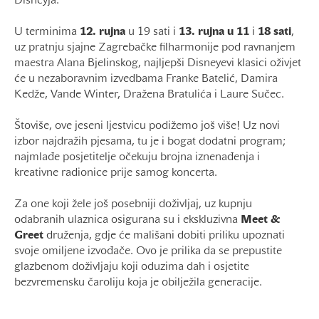
Disneyja.
U terminima
12. rujna
u 19 sati i
13. rujna u 11
i
18 sati
,
uz pratnju sjajne Zagrebačke filharmonije pod ravnanjem
maestra Alana Bjelinskog, najljepši Disneyevi klasici oživjet
će u nezaboravnim izvedbama Franke Batelić, Damira
Kedže, Vande Winter, Dražena Bratulića i Laure Sučec.
Štoviše, ove jeseni ljestvicu podižemo još više! Uz novi
izbor najdražih pjesama, tu je i bogat dodatni program;
najmlađe posjetitelje očekuju brojna iznenađenja i
kreativne radionice prije samog koncerta.
Za one koji žele još posebniji doživljaj, uz kupnju
odabranih ulaznica osigurana su i ekskluzivna
Meet &
Greet
druženja, gdje će mališani dobiti priliku upoznati
svoje omiljene izvođače. Ovo je prilika da se prepustite
glazbenom doživljaju koji oduzima dah i osjetite
bezvremensku čaroliju koja je obilježila generacije.