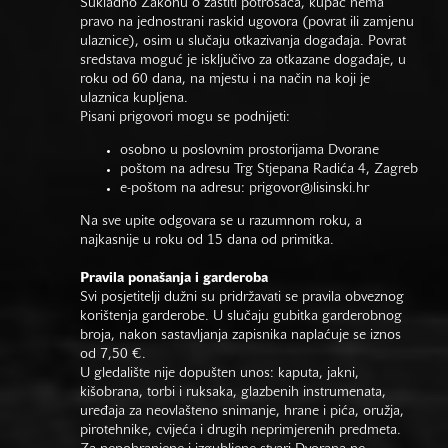
Sukladno Zakonu o zaštiti potrošača, kupac nema
pravo na jednostrani raskid ugovora (povrat ili zamjenu
ulaznice), osim u slučaju otkazivanja događaja. Povrat
sredstava moguć je isključivo za otkazane događaje, u
roku od 60 dana, na mjestu i na način na koji je
ulaznica kupljena.
Pisani prigovori mogu se podnijeti:
osobno u poslovnim prostorijama Dvorane
poštom na adresu Trg Stjepana Radića 4, Zagreb
e-poštom na adresu:
prigovor@lisinski.hr
Na sve upite odgovara se u razumnom roku, a
najkasnije u roku od 15 dana od primitka.
Pravila ponašanja i garderoba
Svi posjetitelji dužni su pridržavati se pravila obveznog
korištenja garderobe. U slučaju gubitka garderobnog
broja, nakon sastavljanja zapisnika naplaćuje se iznos
od 7,50 €.
U gledalište nije dopušten unos: kaputa, jakni,
kišobrana, torbi i ruksaka, glazbenih instrumenata,
uređaja za neovlašteno snimanje, hrane i pića, oružja,
pirotehnike, cvijeća i drugih neprimjerenih predmeta.