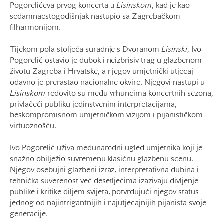
Pogorelićeva prvog koncerta u
Lisinskom
, kad je kao
sedamnaestogodišnjak nastupio sa Zagrebačkom
filharmonijom.
Tijekom pola stoljeća suradnje s Dvoranom
Lisinski
, Ivo
Pogorelić ostavio je dubok i neizbrisiv trag u glazbenom
životu Zagreba i Hrvatske, a njegov umjetnički utjecaj
odavno je prerastao nacionalne okvire. Njegovi nastupi u
Lisinskom
redovito su među vrhuncima koncertnih sezona,
privlačeći publiku jedinstvenim interpretacijama,
beskompromisnom umjetničkom vizijom i pijanističkom
virtuoznošću.
Ivo Pogorelić uživa međunarodni ugled umjetnika koji je
snažno obilježio suvremenu klasičnu glazbenu scenu.
Njegov osebujni glazbeni izraz, interpretativna dubina i
tehnička suverenost već desetljećima izazivaju divljenje
publike i kritike diljem svijeta, potvrđujući njegov status
jednog od najintrigantnijih i najutjecajnijih pijanista svoje
generacije.