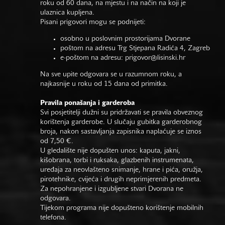
roku od 60 dana, na mjestu i na način na koji je
ulaznica kupljena.
Pisani prigovori mogu se podnijeti:
osobno u poslovnim prostorijama Dvorane
poštom na adresu Trg Stjepana Radića 4, Zagreb
e-poštom na adresu:
prigovor@lisinski.hr
Na sve upite odgovara se u razumnom roku, a
najkasnije u roku od 15 dana od primitka.
Pravila ponašanja i garderoba
Svi posjetitelji dužni su pridržavati se pravila obveznog
korištenja garderobe. U slučaju gubitka garderobnog
broja, nakon sastavljanja zapisnika naplaćuje se iznos
od 7,50 €.
U gledalište nije dopušten unos: kaputa, jakni,
kišobrana, torbi i ruksaka, glazbenih instrumenata,
uređaja za neovlašteno snimanje, hrane i pića, oružja,
pirotehnike, cvijeća i drugih neprimjerenih predmeta.
Za nepohranjene i izgubljene stvari Dvorana ne
odgovara.
Tijekom programa nije dopušteno korištenje mobilnih
telefona.