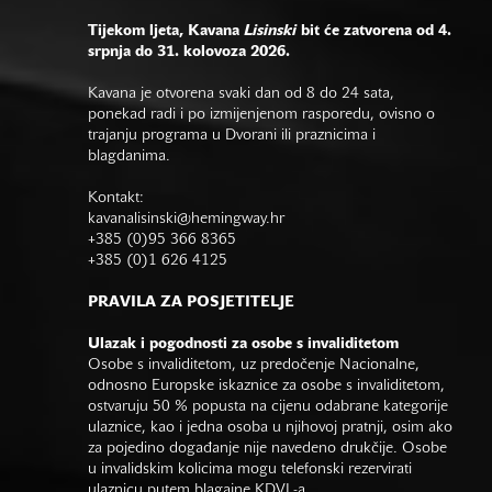
Tijekom ljeta, Kavana
Lisinski
bit će zatvorena od 4.
srpnja do 31. kolovoza 2026.
Kavana je otvorena svaki dan od 8 do 24 sata,
ponekad radi i po izmijenjenom rasporedu, ovisno o
trajanju programa u Dvorani ili praznicima i
blagdanima.
Kontakt:
kavanalisinski@hemingway.hr
+385 (0)95 366 8365
+385 (0)1 626 4125
PRAVILA ZA POSJETITELJE
Ulazak i pogodnosti za osobe s invaliditetom
Osobe s invaliditetom, uz predočenje Nacionalne,
odnosno Europske iskaznice za osobe s invaliditetom,
ostvaruju 50 % popusta na cijenu odabrane kategorije
ulaznice, kao i jedna osoba u njihovoj pratnji, osim ako
za pojedino događanje nije navedeno drukčije. Osobe
u invalidskim kolicima mogu telefonski rezervirati
ulaznicu putem blagajne KDVL-a.