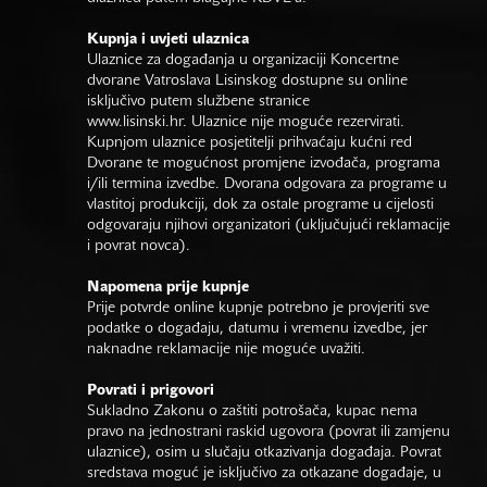
Kupnja i uvjeti ulaznica
Ulaznice za događanja u organizaciji Koncertne
dvorane Vatroslava Lisinskog dostupne su online
isključivo putem službene stranice
www.lisinski.hr.
Ulaznice nije moguće rezervirati.
Kupnjom ulaznice posjetitelji prihvaćaju kućni red
Dvorane te mogućnost promjene izvođača, programa
i/ili termina izvedbe. Dvorana odgovara za programe u
vlastitoj produkciji, dok za ostale programe u cijelosti
odgovaraju njihovi organizatori (uključujući reklamacije
i povrat novca).
Napomena prije kupnje
Prije potvrde online kupnje potrebno je provjeriti sve
podatke o događaju, datumu i vremenu izvedbe, jer
naknadne reklamacije nije moguće uvažiti.
Povrati i prigovori
Sukladno Zakonu o zaštiti potrošača, kupac nema
pravo na jednostrani raskid ugovora (povrat ili zamjenu
ulaznice), osim u slučaju otkazivanja događaja. Povrat
sredstava moguć je isključivo za otkazane događaje, u