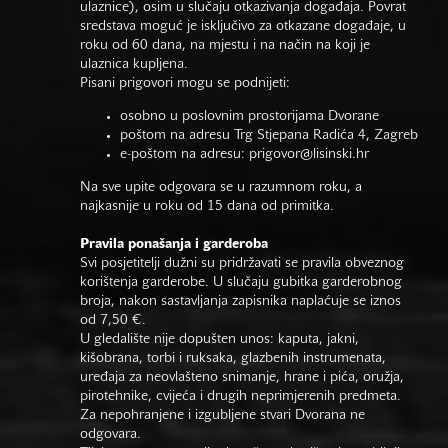
ulaznice), osim u slučaju otkazivanja događaja. Povrat
sredstava moguć je isključivo za otkazane događaje, u
roku od 60 dana, na mjestu i na način na koji je
ulaznica kupljena.
Pisani prigovori mogu se podnijeti:
osobno u poslovnim prostorijama Dvorane
poštom na adresu Trg Stjepana Radića 4, Zagreb
e-poštom na adresu:
prigovor@lisinski.hr
Na sve upite odgovara se u razumnom roku, a
najkasnije u roku od 15 dana od primitka.
Pravila ponašanja i garderoba
Svi posjetitelji dužni su pridržavati se pravila obveznog
korištenja garderobe. U slučaju gubitka garderobnog
broja, nakon sastavljanja zapisnika naplaćuje se iznos
od 7,50 €.
U gledalište nije dopušten unos: kaputa, jakni,
kišobrana, torbi i ruksaka, glazbenih instrumenata,
uređaja za neovlašteno snimanje, hrane i pića, oružja,
pirotehnike, cvijeća i drugih neprimjerenih predmeta.
Za nepohranjene i izgubljene stvari Dvorana ne
odgovara.