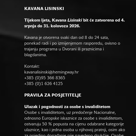
KAVANA LISINSKI
Tijekom ljeta, Kavana
Lisinski
bit će zatvorena od 4.
srpnja do 31. kolovoza 2026.
Kavana je otvorena svaki dan od 8 do 24 sata,
ponekad radi i po izmijenjenom rasporedu, ovisno o
trajanju programa u Dvorani ili praznicima i
blagdanima.
Kontakt:
kavanalisinski@hemingway.hr
+385 (0)95 366 8365
+385 (0)1 626 4125
PRAVILA ZA POSJETITELJE
Ulazak i pogodnosti za osobe s invaliditetom
Osobe s invaliditetom, uz predočenje Nacionalne,
odnosno Europske iskaznice za osobe s invaliditetom,
ostvaruju 50 % popusta na cijenu odabrane kategorije
ulaznice, kao i jedna osoba u njihovoj pratnji, osim ako
za pojedino događanje nije navedeno drukčije. Osobe