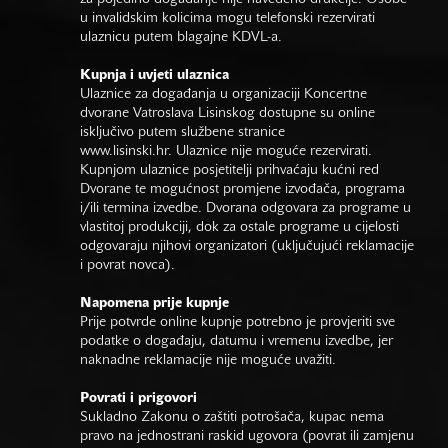
u invalidskim kolicima mogu telefonski rezervirati
ulaznicu putem blagajne KDVL-a.
Kupnja i uvjeti ulaznica
Ulaznice za događanja u organizaciji Koncertne
dvorane Vatroslava Lisinskog dostupne su online
isključivo putem službene stranice
www.lisinski.hr.
Ulaznice nije moguće rezervirati.
Kupnjom ulaznice posjetitelji prihvaćaju kućni red
Dvorane te mogućnost promjene izvođača, programa
i/ili termina izvedbe. Dvorana odgovara za programe u
vlastitoj produkciji, dok za ostale programe u cijelosti
odgovaraju njihovi organizatori (uključujući reklamacije
i povrat novca).
Napomena prije kupnje
Prije potvrde online kupnje potrebno je provjeriti sve
podatke o događaju, datumu i vremenu izvedbe, jer
naknadne reklamacije nije moguće uvažiti.
Povrati i prigovori
Sukladno Zakonu o zaštiti potrošača, kupac nema
pravo na jednostrani raskid ugovora (povrat ili zamjenu