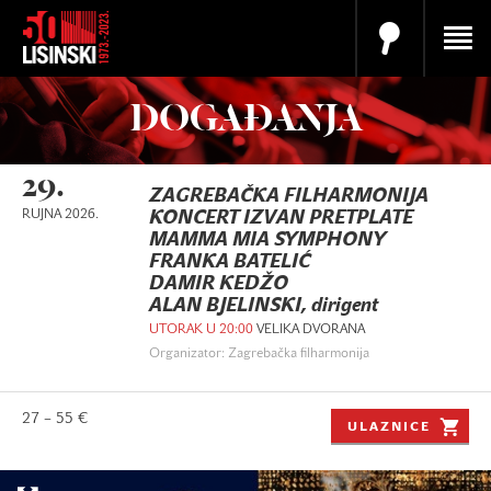
DOGAĐANJA
29.
ZAGREBAČKA FILHARMONIJA
RUJNA 2026.
KONCERT IZVAN PRETPLATE
MAMMA MIA SYMPHONY
FRANKA BATELIĆ
DAMIR KEDŽO
ALAN BJELINSKI, dirigent
UTORAK U 20:00
VELIKA DVORANA
Organizator: Zagrebačka filharmonija
27 – 55 €
ULAZNICE