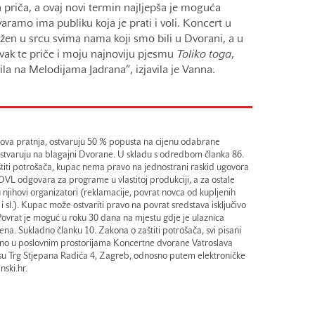
a priča, a ovaj novi termin najljepša je moguća
aramo ima publiku koja je prati i voli. Koncert u
ežen u srcu svima nama koji smo bili u Dvorani, a u
k te priče i moju najnoviju pjesmu
Toliko toga
,
la na Melodijama Jadrana“, izjavila je Vanna.
ihova pratnja, ostvaruju 50 % popusta na cijenu odabrane
 ostvaruju na blagajni Dvorane. U skladu s odredbom članka 86.
štiti potrošača, kupac nema pravo na jednostrani raskid ugovora
KDVL odgovara za programe u vlastitoj produkciji, a za ostale
 njihovi organizatori (reklamacije, povrat novca od kupljenih
 sl.). Kupac može ostvariti pravo na povrat sredstava isključivo
ovrat je moguć u roku 30 dana na mjestu gdje je ulaznica
jena. Sukladno članku 10. Zakona o zaštiti potrošača, svi pisani
no u poslovnim prostorijama Koncertne dvorane Vatroslava
su Trg Stjepana Radića 4, Zagreb, odnosno putem elektroničke
ski.hr.