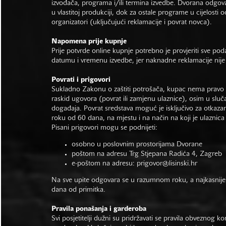
izvođača, programa i/ili termina izvedbe. Dvorana odgo
u vlastitoj produkciji, dok za ostale programe u cijelosti 
organizatori (uključujući reklamacije i povrat novca).
Napomena prije kupnje
Prije potvrde online kupnje potrebno je provjeriti sve po
datumu i vremenu izvedbe, jer naknadne reklamacije nije
Povrati i prigovori
Sukladno Zakonu o zaštiti potrošača, kupac nema pravo 
raskid ugovora (povrat ili zamjenu ulaznice), osim u sluč
događaja. Povrat sredstava moguć je isključivo za otkaza
roku od 60 dana, na mjestu i na način na koji je ulaznica
Pisani prigovori mogu se podnijeti:
osobno u poslovnim prostorijama Dvorane
poštom na adresu Trg Stjepana Radića 4, Zagreb
e-poštom na adresu:
prigovor@lisinski.hr
Na sve upite odgovara se u razumnom roku, a najkasnije
dana od primitka.
Pravila ponašanja i garderoba
Svi posjetitelji dužni su pridržavati se pravila obveznog ko