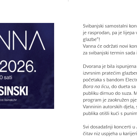
Svibanjski samostalni kon
je rasprodan, pa je lijepa
glazbe“!
Vanna će održati novi ko
za svibanjski termin sada 
Dvorana je bila ispunjena
izvrsnim pratećim glazben
početaka s bandom Electr
Bora na licu
, do dueta s
publiku dirnuo do suza. Me
program je zaokružen p
Vanninin autorskih djela,
publika otišli kući s puni
Svi dosadašnji koncerti u
čitav niz uspjeha u karijer