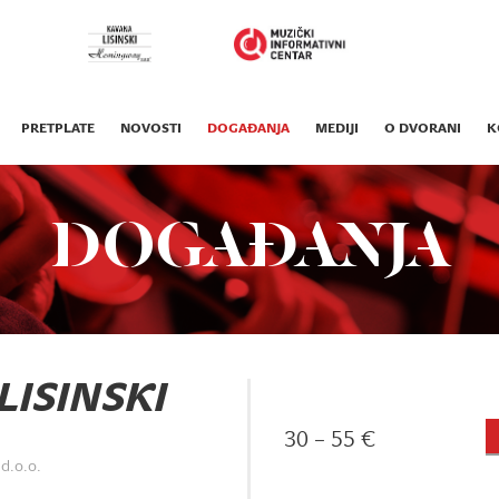
PRETPLATE
NOVOSTI
DOGAĐANJA
MEDIJI
O DVORANI
K
DOGAĐANJA
LISINSKI
30 – 55 €
d.o.o.