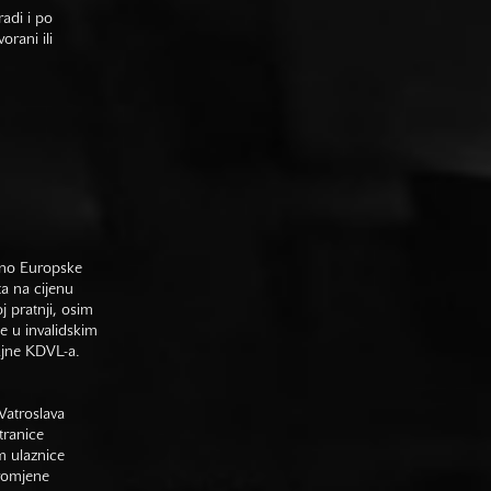
adi i po
rani ili
sno Europske
ta na cijenu
j pratnji, osim
e u invalidskim
gajne KDVL-a.
Vatroslava
tranice
m ulaznice
promjene