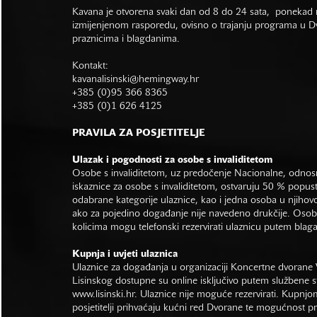
Kavana je otvorena svaki dan od 8 do 24 sata, ponekad r
izmijenjenom rasporedu, ovisno o trajanju programa u Dvo
praznicima i blagdanima.
Kontakt:
kavanalisinski@hemingway.hr
+385 (0)95 366 8365
+385 (0)1 626 4125
PRAVILA ZA POSJETITELJE
Ulazak i pogodnosti za osobe s invaliditetom
Osobe s invaliditetom, uz predočenje Nacionalne, odno
iskaznice za osobe s invaliditetom, ostvaruju 50 % popus
odabrane kategorije ulaznice, kao i jedna osoba u njihovo
ako za pojedino događanje nije navedeno drukčije. Osob
kolicima mogu telefonski rezervirati ulaznicu putem bla
Kupnja i uvjeti ulaznica
Ulaznice za događanja u organizaciji Koncertne dvorane 
Lisinskog dostupne su online isključivo putem službene s
www.lisinski.hr.
Ulaznice nije moguće rezervirati. Kupnjo
posjetitelji prihvaćaju kućni red Dvorane te mogućnost 