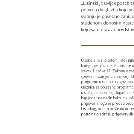
„Lisinski je uvijek posebn
potvrda da glazba koju stv
svibnju je posebno zabilj
studenom donosim nastava
koju sam upravo predstavi
Osobe s invaliditetom, kao i nj
kategorije ulaznice. Popusti se
stavak 1. točka 12. Zakona o za
(povrat ili zamjenu ulaznice). 
programe u cijelosti odgovaraju
ulaznica za otkazane programe i
u slučaju otkazanog događaja. P
kupljena i na način kako je kupl
prigovori mogu se predati osob
Lisinskog, putem pošte na adre
pošte na e-adresu prigovor@lisin