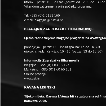
utorak – petak: 10 – 20 sati (pauza: od 12.30 do 13 i o
Vikendom sat vremena prije početka programa.
Tel: +385 (0)1 6121 166
e-mail:
blagajna@lisinski.hr
BLAGAJNA ZAGREBAČKE FILHARMONIJE:
Ljetno radno vrijeme blagajne provjerite na www.zgf.h
ponedjeljak i petak: 14 - 19:30 (pauza: 16 do 16.30)
utorak, srijeda i četvrtak: 10 - 16 (pauza: 13 do 13.30)
Informacije Zagrebačke filharmonije
Blagajna: +385 (0)1 63 13 125
Marketing: +385 (0)1 60 60 101
Online prodaja
www.zgf.hr
KAVANA LISINSKI
Tijekom ljeta, Kavana
Lisinski
bit će zatvorena od 4. s
kolovoza 2026.