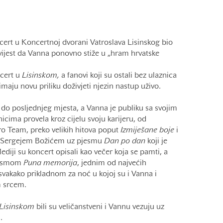
cert u Koncertnoj dvorani Vatroslava Lisinskog bio
 vijest da Vanna ponovno stiže u „hram hrvatske
ncert u
Lisinskom,
a fanovi koji su ostali bez ulaznica
imaju novu priliku doživjeti njezin nastup uživo.
 do posljednjeg mjesta, a Vanna je publiku sa svojim
icima provela kroz cijelu svoju karijeru, od
o Team, preko velikih hitova poput
Izmiješane boje
i
a Sergejem Božićem uz pjesmu
Dan po dan
koji je
diji su koncert opisali kao večer koja se pamti, a
jesmom
Puna memorija
, jednim od najvećih
 svakako prikladnom za noć u kojoj su i Vanna i
m srcem.
Lisinskom
bili su veličanstveni i Vannu vezuju uz
i.