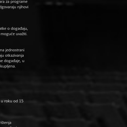
vara za programe
odgovaraju njihovi
datke o događaju,
 moguće uvažiti.
na jednostrani
aju otkazivanja
ne događaje, u
 kupljena.
 u roku od 15
rištenja