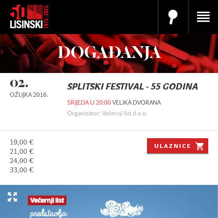
DOGAĐANJA
02.
SPLITSKI FESTIVAL - 55 GODINA
OŽUJKA 2016.
SRIJEDA U 20:00
VELIKA DVORANA
Organizator: Večernji list d.o.o.
19,00 €
ULAZNICE
21,00 €
24,00 €
33,00 €