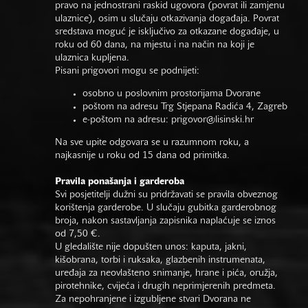
pravo na jednostrani raskid ugovora (povrat ili zamjenu
ulaznice), osim u slučaju otkazivanja događaja. Povrat
sredstava moguć je isključivo za otkazane događaje, u
roku od 60 dana, na mjestu i na način na koji je
ulaznica kupljena.
Pisani prigovori mogu se podnijeti:
osobno u poslovnim prostorijama Dvorane
poštom na adresu Trg Stjepana Radića 4, Zagreb
e-poštom na adresu:
prigovor@lisinski.hr
Na sve upite odgovara se u razumnom roku, a
najkasnije u roku od 15 dana od primitka.
Pravila ponašanja i garderoba
Svi posjetitelji dužni su pridržavati se pravila obveznog
korištenja garderobe. U slučaju gubitka garderobnog
broja, nakon sastavljanja zapisnika naplaćuje se iznos
od 7,50 €.
U gledalište nije dopušten unos: kaputa, jakni,
kišobrana, torbi i ruksaka, glazbenih instrumenata,
uređaja za neovlašteno snimanje, hrane i pića, oružja,
pirotehnike, cvijeća i drugih neprimjerenih predmeta.
Za nepohranjene i izgubljene stvari Dvorana ne