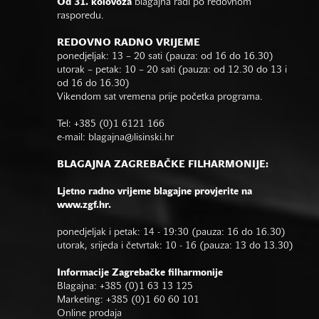
Od 31. kolovoza
blagajna radi po redovnom
rasporedu.
REDOVNO RADNO VRIJEME
ponedjeljak: 13 – 20 sati (pauza: od 16 do 16.30)
utorak – petak: 10 – 20 sati (pauza: od 12.30 do 13 i
od 16 do 16.30)
Vikendom sat vremena prije početka programa.
Tel: +385 (0)1 6121 166
e-mail:
blagajna@lisinski.hr
BLAGAJNA ZAGREBAČKE FILHARMONIJE:
Ljetno radno vrijeme blagajne provjerite na
www.zgf.hr.
ponedjeljak i petak: 14 - 19:30 (pauza: 16 do 16.30)
utorak, srijeda i četvrtak: 10 - 16 (pauza: 13 do 13.30)
Informacije Zagrebačke filharmonije
Blagajna: +385 (0)1 63 13 125
Marketing: +385 (0)1 60 60 101
Online prodaja