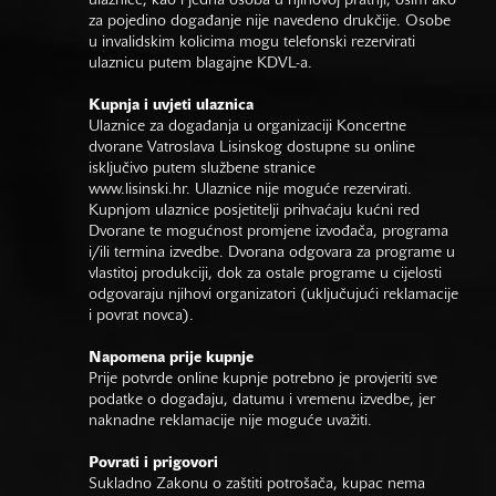
ulaznice, kao i jedna osoba u njihovoj pratnji, osim ako
za pojedino događanje nije navedeno drukčije. Osobe
u invalidskim kolicima mogu telefonski rezervirati
ulaznicu putem blagajne KDVL-a.
Kupnja i uvjeti ulaznica
Ulaznice za događanja u organizaciji Koncertne
dvorane Vatroslava Lisinskog dostupne su online
isključivo putem službene stranice
www.lisinski.hr.
Ulaznice nije moguće rezervirati.
Kupnjom ulaznice posjetitelji prihvaćaju kućni red
Dvorane te mogućnost promjene izvođača, programa
i/ili termina izvedbe. Dvorana odgovara za programe u
vlastitoj produkciji, dok za ostale programe u cijelosti
odgovaraju njihovi organizatori (uključujući reklamacije
i povrat novca).
Napomena prije kupnje
Prije potvrde online kupnje potrebno je provjeriti sve
podatke o događaju, datumu i vremenu izvedbe, jer
naknadne reklamacije nije moguće uvažiti.
Povrati i prigovori
Sukladno Zakonu o zaštiti potrošača, kupac nema