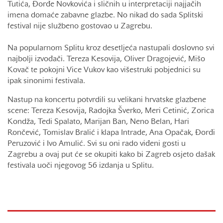
Tutića, Đorđe Novkovića i sličnih u interpretaciji najjačih
imena domaće zabavne glazbe. No nikad do sada Splitski
festival nije službeno gostovao u Zagrebu.
Na popularnom Splitu kroz desetljeća nastupali doslovno svi
najbolji izvođači. Tereza Kesovija, Oliver Dragojević, Mišo
Kovač te pokojni Vice Vukov kao višestruki pobjednici su
ipak sinonimi festivala.
Nastup na koncertu potvrdili su velikani hrvatske glazbene
scene: Tereza Kesovija, Radojka Šverko, Meri Cetinić, Zorica
Kondža, Tedi Spalato, Marijan Ban, Neno Belan, Hari
Rončević, Tomislav Bralić i klapa Intrade, Ana Opačak, Đorđi
Peruzović i Ivo Amulić. Svi su oni rado viđeni gosti u
Zagrebu a ovaj put će se okupiti kako bi Zagreb osjeto dašak
festivala uoči njegovog 56 izdanja u Splitu.