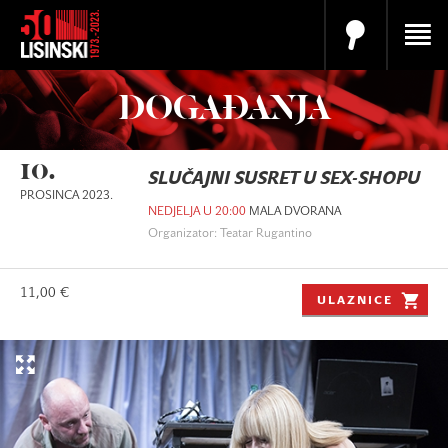
DOGAĐANJA
10.
SLUČAJNI SUSRET U SEX-SHOPU
PROSINCA 2023.
NEDJELJA U 20:00
MALA DVORANA
Organizator: Teatar Rugantino
11,00 €
ULAZNICE