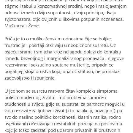
smještajem radnje u atipičan prostor uz koji se i dalje vežu
stigme i tabui u konzervativnoj sredini, nego i raslojavanjem
odnosa između dviju suprotnosti, dvaju principa, dvaju
svjetonazora, otjelovljenih u likovima potpunih neznanaca,
Muškarca i Žene.
Priča je to o muško-ženskim odnosima čije se boljke,
frustracije i posrtaji otkrivaju u neobičnom susretu. Uz
osjećaj srama i smijeha kroz nelagodu dolazi do kontakta
između bezvoljnog i marginaliziranog prodavača i njegove
rezervirane i seksualno sputane mušterije, pripadnice
bogatijeg sloja društva koja, unatoč statusu, ne pronalazi
zadovoljstvo i ispunjenje.
U jednom se susretu rastvara čitav kompleks simptoma
bolesti modernog života — od problema samoće i
otuđenosti u svijetu gdje su supstrati za partnere mogući u
vidu rekvizite za ljubavni život (i to na akciji, povoljno!) pa
sve do nasilne političke korektnosti, klasnih razlika, rodno
uvjetovanih očekivanja i nestabilnih pozicija na poslovima
koje je teško zadržati pod udarom privatnih ili društvenih