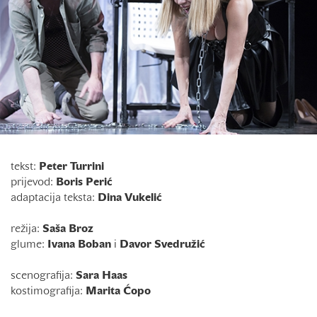
tekst:
Peter Turrini
prijevod:
Boris Perić
adaptacija teksta:
Dina Vukelić
režija:
Saša Broz
glume:
Ivana Boban
i
Davor Svedružić
scenografija:
Sara Haas
kostimografija:
Marita Ćopo