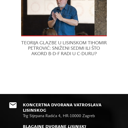
TEORIJA GLAZBE U LISINSKOM TIHOMIR
PETROVIĆ: SNIŽENI SEDMI ILI ŠTO
AKORD B-D-F RADI U C-DURU?
KONCERTNA DVORANA VATROSLAVA
LISINSKOG
Trg Stjepana Radića 4, HR-10000 Zagreb
BLAGAJNE DVORANE
LISINSKI