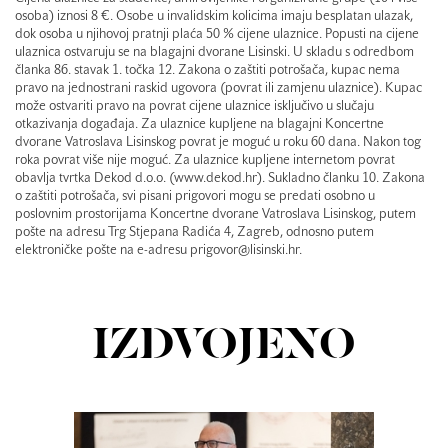
osoba) iznosi 8 €. Osobe u invalidskim kolicima imaju besplatan ulazak,
dok osoba u njihovoj pratnji plaća 50 % cijene ulaznice. Popusti na cijene
ulaznica ostvaruju se na blagajni dvorane Lisinski. U skladu s odredbom
članka 86. stavak 1. točka 12. Zakona o zaštiti potrošača, kupac nema
pravo na jednostrani raskid ugovora (povrat ili zamjenu ulaznice). Kupac
može ostvariti pravo na povrat cijene ulaznice isključivo u slučaju
otkazivanja događaja. Za ulaznice kupljene na blagajni Koncertne
dvorane Vatroslava Lisinskog povrat je moguć u roku 60 dana. Nakon tog
roka povrat više nije moguć. Za ulaznice kupljene internetom povrat
obavlja tvrtka Dekod d.o.o. (www.dekod.hr). Sukladno članku 10. Zakona
o zaštiti potrošača, svi pisani prigovori mogu se predati osobno u
poslovnim prostorijama Koncertne dvorane Vatroslava Lisinskog, putem
pošte na adresu Trg Stjepana Radića 4, Zagreb, odnosno putem
elektroničke pošte na e-adresu prigovor@lisinski.hr.
IZDVOJENO