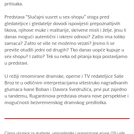
pritisaka.
Predstava “Slučajni susret u sex-shopu” stoga pred
gledateljice i gledatelje dovodi ispovijesti prepoznatljivih
likova, njihove muke i maštarije, skrivene misli i želje. Jesu li
danas mogući autentični i iskreni odnosi? Zašto ima toliko
samaca? Zašto se više ne možemo vezati? Jesmo li se
previše otuđili jedni od drugih? Tko danas uopće kupuje u
sex-shopu? I zašto? Tek su neka od pitanja koja postavljamo
u predstavi.
U režiji renomirane dramske, operne i TV redateljice Saše
Broz te u odličnim interpretacijama višestruko nagrađivanih
glumaca Ivane Boban i Davora Svedružića, prvi put zajedno
u tandemu, Rugantinova predstava otvara nove perspektive i
mogućnosti bezvremenskog dramskog predloška.
Cijena ulaznice za studente, umirovljenike i organizirane grupe (10 i više