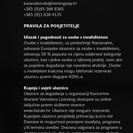
kavanalisinski@hemingway.hr
+385 (0)95 366 8365
+385 (0)1 626 4125
PRAVILA ZA POSJETITELJE
Ulazak i pogodnosti za osobe s invaliditetom
Osobe s invaliditetom, uz predočenje Nacionalne,
odnosno Europske iskaznice za osobe s invaliditetom,
ostvaruju 50 % popusta na cijenu odabrane kategorije
ulaznice, kao i jedna osoba u njihovoj pratnji, osim ako
za pojedino događanje nije navedeno drukčije. Osobe
u invalidskim kolicima mogu telefonski rezervirati
ulaznicu putem blagajne KDVL-a.
Kupnja i uvjeti ulaznica
Ulaznice za događanja u organizaciji Koncertne
dvorane Vatroslava Lisinskog dostupne su online
isključivo putem službene stranice
www.lisinski.hr.
Ulaznice nije moguće rezervirati.
Kupnjom ulaznice posjetitelji prihvaćaju kućni red
Dvorane te mogućnost promjene izvođača, programa
i/ili termina izvedbe. Dvorana odgovara za programe u