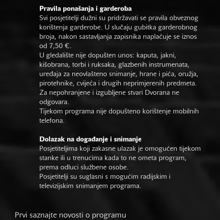
Pravila ponašanja i garderoba
Svi posjetitelji dužni su pridržavati se pravila obveznog
korištenja garderobe. U slučaju gubitka garderobnog
broja, nakon sastavljanja zapisnika naplaćuje se iznos
od 7,50 €.
U gledalište nije dopušten unos: kaputa, jakni,
kišobrana, torbi i ruksaka, glazbenih instrumenata,
uređaja za neovlašteno snimanje, hrane i pića, oružja,
pirotehnike, cvijeća i drugih neprimjerenih predmeta.
Za nepohranjene i izgubljene stvari Dvorana ne
odgovara.
Tijekom programa nije dopušteno korištenje mobilnih
telefona.
Dolazak na događanje i snimanje
Posjetiteljima koji zakasne ulazak je omogućen tijekom
stanke ili u trenucima kada to ne ometa program,
prema odluci službene osobe.
Posjetitelji su suglasni s mogućim radijskim i
televizijskim snimanjem programa.
Prvi saznajte novosti o programu