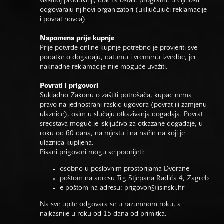
vlastitoj produkciji, dok za ostale programe u cijelosti
odgovaraju njihovi organizatori (uključujući reklamacije
i povrat novca).
Napomena prije kupnje
Prije potvrde online kupnje potrebno je provjeriti sve
podatke o događaju, datumu i vremenu izvedbe, jer
naknadne reklamacije nije moguće uvažiti.
Povrati i prigovori
Sukladno Zakonu o zaštiti potrošača, kupac nema
pravo na jednostrani raskid ugovora (povrat ili zamjenu
ulaznice), osim u slučaju otkazivanja događaja. Povrat
sredstava moguć je isključivo za otkazane događaje, u
roku od 60 dana, na mjestu i na način na koji je
ulaznica kupljena.
Pisani prigovori mogu se podnijeti:
osobno u poslovnim prostorijama Dvorane
poštom na adresu Trg Stjepana Radića 4, Zagreb
e-poštom na adresu:
prigovor@lisinski.hr
Na sve upite odgovara se u razumnom roku, a
najkasnije u roku od 15 dana od primitka.