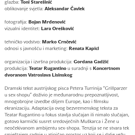
glazba:
Toni Starešinić
oblikovanje svjetla:
Aleksandar Čavlek
fotografija:
Bojan Mrđenović
vizualni identitet:
Lara Orešković
tehničko vodstvo:
Marko Crnčević
odnosi s javnošću i marketing:
Renata Kapicl
organizacija i izvršna produkcija:
Gordana Gadžić
produkcija:
Teatar Rugantino
u suradnji s
Koncertnom
dvoranom Vatroslava Lisinskog
Dramski tekst austrijskog pisca Petera Turrinija “Grillparzer
u sex-shopu” doživio je međunarodnu prepoznatljivost,
mnogobrojne izvedbe diljem Europe, kao i filmsku
ekranizaciju. Adaptacija ovog bezvremenskog teksta za
Teatar Rugantino u fokus stavlja slučajan ili nimalo slučajan,
gotovo karmički susret sredovječnih Muškarca i Žene u
neočekivanom ambijentu sex-shopa. Tenzija se ne stvara tek