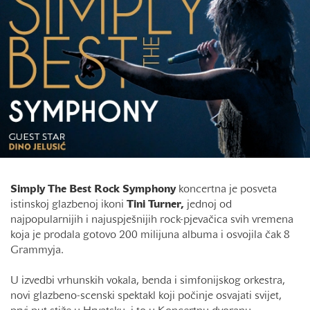
Simply The Best Rock Symphony
koncertna je posveta
istinskoj glazbenoj ikoni
Tini Turner,
jednoj od
najpopularnijih i najuspješnijih rock-pjevačica svih vremena
koja je prodala gotovo 200 milijuna albuma i osvojila čak 8
Grammyja.
U izvedbi vrhunskih vokala, benda i simfonijskog orkestra,
novi glazbeno-scenski spektakl koji počinje osvajati svijet,