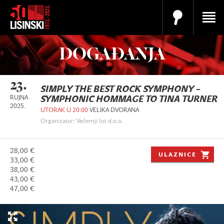
DOGAĐANJA
23.
SIMPLY THE BEST ROCK SYMPHONY –
RUJNA
SYMPHONIC HOMMAGE TO TINA TURNER
2025.
UTORAK U 20:00
VELIKA DVORANA
Organizator: Večernji list d.o.o.
28,00 €
ULAZNICE
33,00 €
38,00 €
43,00 €
47,00 €