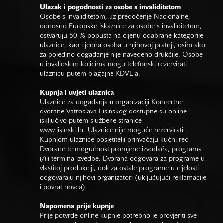
Ulazak i pogodnosti za osobe s invaliditetom
Osobe s invaliditetom, uz predočenje Nacionalne,
odnosno Europske iskaznice za osobe s invaliditetom,
ostvaruju 50 % popusta na cijenu odabrane kategorije
ulaznice, kao i jedna osoba u njihovoj pratnji, osim ako
za pojedino događanje nije navedeno drukčije. Osobe
u invalidskim kolicima mogu telefonski rezervirati
ulaznicu putem blagajne KDVL-a.
Kupnja i uvjeti ulaznica
Ulaznice za događanja u organizaciji Koncertne
dvorane Vatroslava Lisinskog dostupne su online
isključivo putem službene stranice
www.lisinski.hr.
Ulaznice nije moguće rezervirati.
Kupnjom ulaznice posjetitelji prihvaćaju kućni red
Dvorane te mogućnost promjene izvođača, programa
i/ili termina izvedbe. Dvorana odgovara za programe u
vlastitoj produkciji, dok za ostale programe u cijelosti
odgovaraju njihovi organizatori (uključujući reklamacije
i povrat novca).
Napomena prije kupnje
Prije potvrde online kupnje potrebno je provjeriti sve