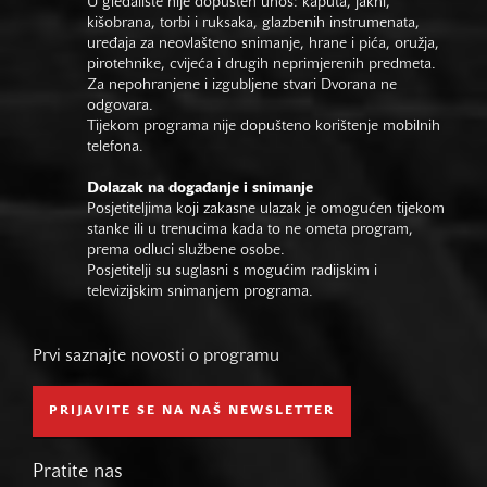
U gledalište nije dopušten unos: kaputa, jakni,
kišobrana, torbi i ruksaka, glazbenih instrumenata,
uređaja za neovlašteno snimanje, hrane i pića, oružja,
pirotehnike, cvijeća i drugih neprimjerenih predmeta.
Za nepohranjene i izgubljene stvari Dvorana ne
odgovara.
Tijekom programa nije dopušteno korištenje mobilnih
telefona.
Dolazak na događanje i snimanje
Posjetiteljima koji zakasne ulazak je omogućen tijekom
stanke ili u trenucima kada to ne ometa program,
prema odluci službene osobe.
Posjetitelji su suglasni s mogućim radijskim i
televizijskim snimanjem programa.
Prvi saznajte novosti o programu
PRIJAVITE SE NA NAŠ NEWSLETTER
Pratite nas