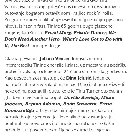
prvi put stiže u Hrvatsku, i to u Koncertnu dvoranu
Vatroslava Lisinskog, gdje će nas odvesti na nezaboravno
putovanje bogatom ostavštinom kraljice rock 'n' rolla.
Program koncerta uključuje izvedbu najpoznatijih pjesama i
hitova, iz raznih faza Tinine 65 godina duge glazbene
karijere, kao što su:
Proud Mary, Private Dancer, We
Don’t Need Another Hero, What’s Love Got to Do with
It, The Best
i mnoge druge.
Glavna pjevačica
Juliana Vincan
donosi iznimnu
interpretaciju Tinine energije i glasa, uz maestralnu podršku
pratećih vokala, rock-benda i 24 člana simfonijskog orkestra.
Kao poseban gost nastupit će
Dino Jelusić
, jedan od
najmoćnijih rock vokala današnjice. Dino i Juliana će izvesti
neke od najpoznatijih dueta koje je Tina Turner otpjevala s
glazbenim velikanima poput:
Davida Bowieja, Micka
Jaggera, Bryana Adamsa, Roda Stewarta, Erosa
Ramazzottija
…
Legendarnim pjesmama, uz koje su
odrasle brojne generacije i koje nikad ne zastarijevaju,
udahnuli su novu emociju i moderno ruho uz raskošnu
produkciju i posebno osmišljene kostime koji vjerno