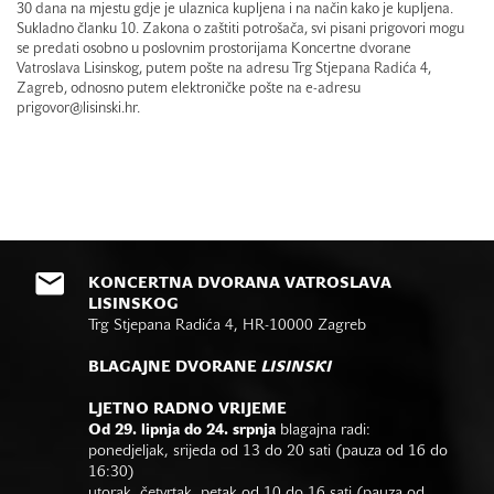
30 dana na mjestu gdje je ulaznica kupljena i na način kako je kupljena.
Sukladno članku 10. Zakona o zaštiti potrošača, svi pisani prigovori mogu
se predati osobno u poslovnim prostorijama Koncertne dvorane
Vatroslava Lisinskog, putem pošte na adresu Trg Stjepana Radića 4,
Zagreb, odnosno putem elektroničke pošte na e-adresu
prigovor@lisinski.hr.
KONCERTNA DVORANA VATROSLAVA
LISINSKOG
Trg Stjepana Radića 4, HR-10000 Zagreb
BLAGAJNE DVORANE
LISINSKI
LJETNO RADNO VRIJEME
Od 29. lipnja do 24. srpnja
blagajna radi:
ponedjeljak, srijeda od 13 do 20 sati (pauza od 16 do
16:30)
utorak, četvrtak, petak od 10 do 16 sati (pauza od