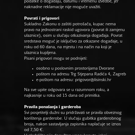
podatke o događaju, datumu i vremenu izvedbe, jer
naknadne reklamacije nije moguće uvažiti.
Povrati i prigovori
Sukladno Zakonu o zaštiti potrošača, kupac nema
pravo na jednostrani raskid ugovora (povrat ili zamjenu
ulaznice), osim u slučaju otkazivanja događaja. Povrat
sredstava moguć je isključivo za otkazane događaje, u
roku od 60 dana, na mjestu i na način na koji je
ulaznica kupljena.
Pisani prigovori mogu se podnijeti:
osobno u poslovnim prostorijama Dvorane
poštom na adresu Trg Stjepana Radića 4, Zagreb
e-poštom na adresu:
prigovor@lisinski.hr
Na sve upite odgovara se u razumnom roku, a
najkasnije u roku od 15 dana od primitka.
Pravila ponašanja i garderoba
Svi posjetitelji dužni su pridržavati se pravila obveznog
korištenja garderobe. U slučaju gubitka garderobnog
broja, nakon sastavljanja zapisnika naplaćuje se iznos
od 7,50 €.