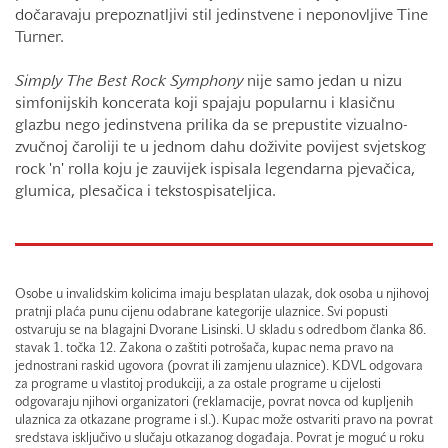
dočaravaju prepoznatljivi stil jedinstvene i neponovljive Tine
Turner.
Simply The Best Rock Symphony
nije samo jedan u nizu
simfonijskih koncerata koji spajaju popularnu i klasičnu
glazbu nego jedinstvena prilika da se prepustite vizualno-
zvučnoj čaroliji te u jednom dahu doživite povijest svjetskog
rock 'n' rolla koju je zauvijek ispisala legendarna pjevačica,
glumica, plesačica i tekstospisateljica.
Osobe u invalidskim kolicima imaju besplatan ulazak, dok osoba u njihovoj
pratnji plaća punu cijenu odabrane kategorije ulaznice. Svi popusti
ostvaruju se na blagajni Dvorane Lisinski. U skladu s odredbom članka 86.
stavak 1. točka 12. Zakona o zaštiti potrošača, kupac nema pravo na
jednostrani raskid ugovora (povrat ili zamjenu ulaznice). KDVL odgovara
za programe u vlastitoj produkciji, a za ostale programe u cijelosti
odgovaraju njihovi organizatori (reklamacije, povrat novca od kupljenih
ulaznica za otkazane programe i sl.). Kupac može ostvariti pravo na povrat
sredstava isključivo u slučaju otkazanog događaja. Povrat je moguć u roku