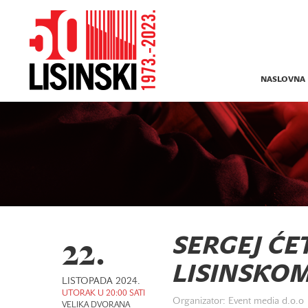
NASLOVNA
22.
SERGEJ ĆE
LISINSKO
LISTOPADA 2024.
UTORAK U 20:00 SATI
Organizator: Event media d.o.o
VELIKA DVORANA