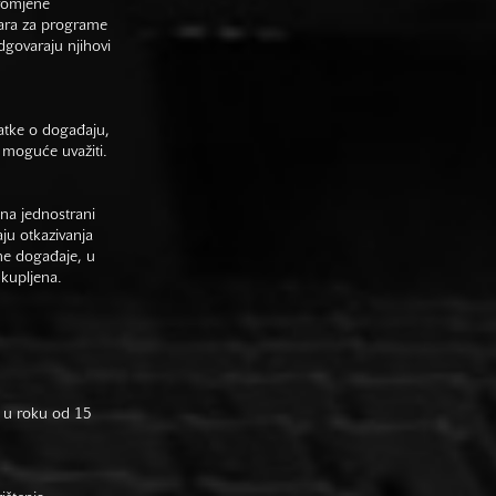
promjene
vara za programe
odgovaraju njihovi
datke o događaju,
 moguće uvažiti.
na jednostrani
aju otkazivanja
ne događaje, u
 kupljena.
 u roku od 15