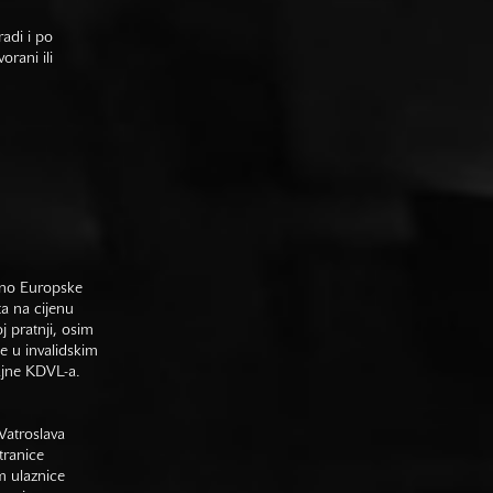
adi i po
rani ili
sno Europske
ta na cijenu
j pratnji, osim
e u invalidskim
gajne KDVL-a.
Vatroslava
tranice
m ulaznice