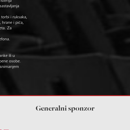
rištenja
astavljanja
 torbi i ruksaka,
 hrane i pića,
eta. Za
efona.
nke ili u
žbene osobe.
im snimanjem
Generalni sponzor