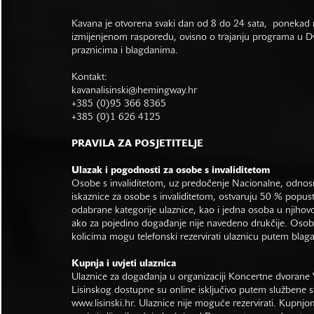
Kavana je otvorena svaki dan od 8 do 24 sata, ponekad r
izmijenjenom rasporedu, ovisno o trajanju programa u Dvo
praznicima i blagdanima.
Kontakt:
kavanalisinski@hemingway.hr
+385 (0)95 366 8365
+385 (0)1 626 4125
PRAVILA ZA POSJETITELJE
Ulazak i pogodnosti za osobe s invaliditetom
Osobe s invaliditetom, uz predočenje Nacionalne, odno
iskaznice za osobe s invaliditetom, ostvaruju 50 % popus
odabrane kategorije ulaznice, kao i jedna osoba u njihovo
ako za pojedino događanje nije navedeno drukčije. Osob
kolicima mogu telefonski rezervirati ulaznicu putem bla
Kupnja i uvjeti ulaznica
Ulaznice za događanja u organizaciji Koncertne dvorane 
Lisinskog dostupne su online isključivo putem službene s
www.lisinski.hr.
Ulaznice nije moguće rezervirati. Kupnjo