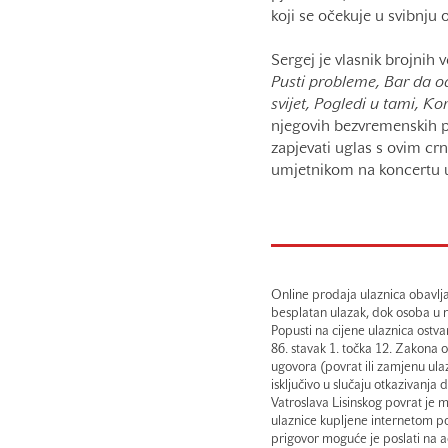
koji se očekuje u svibnju 
Sergej je vlasnik brojnih v
Pusti probleme, Bar da od
svijet, Pogledi u tami, Kor
njegovih bezvremenskih pj
zapjevati uglas s ovim c
umjetnikom na koncertu
Online prodaja ulaznica obavlja
besplatan ulazak, dok osoba u n
Popusti na cijene ulaznica ostv
86. stavak 1. točka 12. Zakona 
ugovora (povrat ili zamjenu ula
isključivo u slučaju otkazivanj
Vatroslava Lisinskog povrat je 
ulaznice kupljene internetom po
prigovor moguće je poslati na a