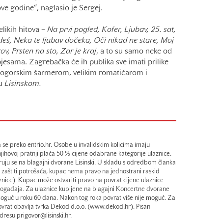
ove godine“, naglasio je Sergej.
elikih hitova –
Na prvi pogled, Kofer, Ljubav, 25. sat,
eš, Neka te ljubav dočeka, Oči nikad ne stare, Moj
ov, Prsten na sto, Zar je kraj
, a to su samo neke od
esama. Zagrebačka će ih publika sve imati prilike
rnogorskim šarmerom, velikim romatičarom i
 u
Lisinskom.
 se preko entrio.hr. Osobe u invalidskim kolicima imaju
jihovoj pratnji plaća 50 % cijene odabrane kategorije ulaznice.
aruju se na blagajni dvorane Lisinski. U skladu s odredbom članka
o zaštiti potrošača, kupac nema pravo na jednostrani raskid
znice). Kupac može ostvariti pravo na povrat cijene ulaznice
a događaja. Za ulaznice kupljene na blagajni Koncertne dvorane
moguć u roku 60 dana. Nakon tog roka povrat više nije moguć. Za
vrat obavlja tvrka Dekod d.o.o. (www.dekod.hr). Pisani
dresu prigovor@lisinski.hr.