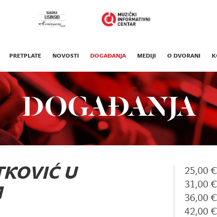
PRETPLATE
NOVOSTI
DOGAĐANJA
MEDIJI
O DVORANI
K
DOGAĐANJA
TKOVIĆ U
25,00 
31,00 
M
36,00 
42,00 