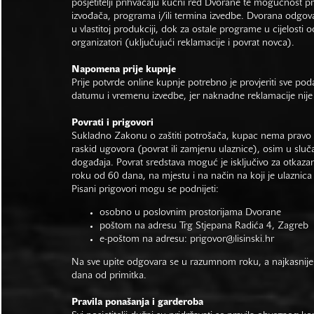
posjetitelji prihvaćaju kućni red Dvorane te mogućnost 
izvođača, programa i/ili termina izvedbe. Dvorana odgo
u vlastitoj produkciji, dok za ostale programe u cijelosti 
organizatori (uključujući reklamacije i povrat novca).
Napomena prije kupnje
Prije potvrde online kupnje potrebno je provjeriti sve po
datumu i vremenu izvedbe, jer naknadne reklamacije nije
Povrati i prigovori
Sukladno Zakonu o zaštiti potrošača, kupac nema pravo 
raskid ugovora (povrat ili zamjenu ulaznice), osim u sluč
događaja. Povrat sredstava moguć je isključivo za otkaza
roku od 60 dana, na mjestu i na način na koji je ulaznica
Pisani prigovori mogu se podnijeti:
osobno u poslovnim prostorijama Dvorane
poštom na adresu Trg Stjepana Radića 4, Zagreb
e-poštom na adresu:
prigovor@lisinski.hr
Na sve upite odgovara se u razumnom roku, a najkasnije
dana od primitka.
Pravila ponašanja i garderoba