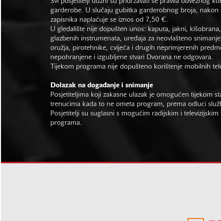
Svi posjetitelji dužni su pridržavati se pravila obveznog ko
garderobe. U slučaju gubitka garderobnog broja, nakon s
zapisnika naplaćuje se iznos od 7,50 €.
U gledalište nije dopušten unos: kaputa, jakni, kišobrana,
glazbenih instrumenata, uređaja za neovlašteno snimanje,
oružja, pirotehnike, cvijeća i drugih neprimjerenih predm
nepohranjene i izgubljene stvari Dvorana ne odgovara.
Tijekom programa nije dopušteno korištenje mobilnih tel
Dolazak na događanje i snimanje
Posjetiteljima koji zakasne ulazak je omogućen tijekom sta
trenucima kada to ne ometa program, prema odluci slu
Posjetitelji su suglasni s mogućim radijskim i televizijsk
programa.