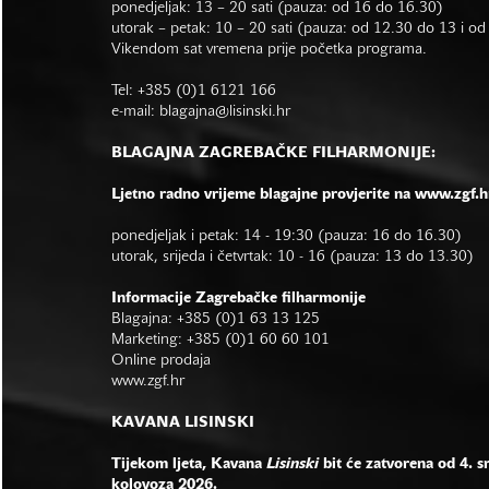
ponedjeljak: 13 – 20 sati (pauza: od 16 do 16.30)
utorak – petak: 10 – 20 sati (pauza: od 12.30 do 13 i o
Vikendom sat vremena prije početka programa.
Tel: +385 (0)1 6121 166
e-mail:
blagajna@lisinski.hr
BLAGAJNA ZAGREBAČKE FILHARMONIJE:
Ljetno radno vrijeme blagajne provjerite na www.zgf.h
ponedjeljak i petak: 14 - 19:30 (pauza: 16 do 16.30)
utorak, srijeda i četvrtak: 10 - 16 (pauza: 13 do 13.30)
Informacije Zagrebačke filharmonije
Blagajna: +385 (0)1 63 13 125
Marketing: +385 (0)1 60 60 101
Online prodaja
www.zgf.hr
KAVANA LISINSKI
Tijekom ljeta, Kavana
Lisinski
bit će zatvorena od 4. s
kolovoza 2026.