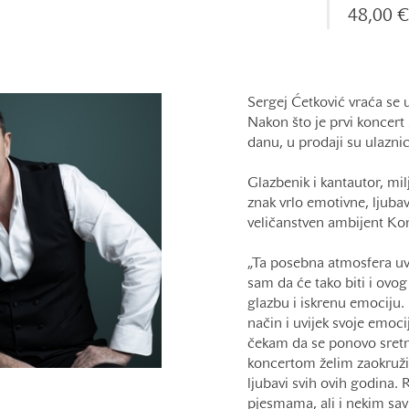
48,00 
Sergej Ćetković vraća se 
Nakon što je prvi koncer
danu, u prodaji su ulaznic
Glazbenik i kantautor, milj
znak vrlo emotivne, ljuba
veličanstven ambijent Ko
„Ta posebna atmosfera uv
sam da će tako biti i ov
glazbu i iskrenu emociju
način i uvijek svoje emoc
čekam da se ponovo sret
koncertom želim zaokružiti
ljubavi svih ovih godina
pjesmama, ali i nekim sa