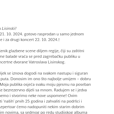
€
u
Lisinski!
t 21. 10. 2024. gotovo rasprodan u samo jednom
e i za drugi koncert 22. 10. 2024.!
enik glazbene scene diljem regije, čiji su zaštitni
vne balade vraća se pred zagrebačku publiku u
ncertne dvorane Vatroslava Lisinskog.
ijek se iznova dogodi na svakom nastupu i siguran
og puta. Donosim im ono što najbolje umijem – dobru
. Moja publika osjeća svaku moju pjesmu na poseban
ije bezrezervno dijeli sa mnom. Radujem se i jedva
nemo i stvorimo neke nove uspomene! Ovim
 'naših' prvih 25 godina i zahvaliti na podršci i
. Repertoar ćemo nadopuniti nekim starim dobrim
vim novima, sa sedmog po redu studijskog albuma