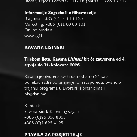
utorak, srijeda i četvrtak: 10 - 16 (pauza: 13 do 13.30)
Informacije Zagrebačke filharmonije
Blagajna: +385 (0)1 63 13 125
Marketing: +385 (0)1 60 60 101
Online prodaja
www.zgf.hr
KAVANA LISINSKI
Tijekom ljeta, Kavana
Lisinski
bit će zatvorena od 4.
srpnja do 31. kolovoza 2026.
Kavana je otvorena svaki dan od 8 do 24 sata,
ponekad radi i po izmijenjenom rasporedu, ovisno o
trajanju programa u Dvorani ili praznicima i
blagdanima.
Kontakt:
kavanalisinski@hemingway.hr
+385 (0)95 366 8365
+385 (0)1 626 4125
PRAVILA ZA POSJETITELJE