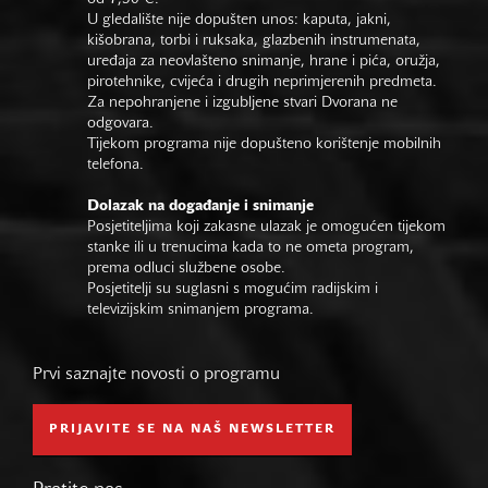
U gledalište nije dopušten unos: kaputa, jakni,
kišobrana, torbi i ruksaka, glazbenih instrumenata,
uređaja za neovlašteno snimanje, hrane i pića, oružja,
pirotehnike, cvijeća i drugih neprimjerenih predmeta.
Za nepohranjene i izgubljene stvari Dvorana ne
odgovara.
Tijekom programa nije dopušteno korištenje mobilnih
telefona.
Dolazak na događanje i snimanje
Posjetiteljima koji zakasne ulazak je omogućen tijekom
stanke ili u trenucima kada to ne ometa program,
prema odluci službene osobe.
Posjetitelji su suglasni s mogućim radijskim i
televizijskim snimanjem programa.
Prvi saznajte novosti o programu
PRIJAVITE SE NA NAŠ NEWSLETTER