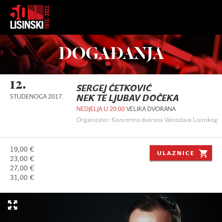
DOGAĐANJA
12.
SERGEJ ĆETKOVIĆ
STUDENOGA 2017.
NEK TE LJUBAV DOČEKA
NEDJELJA U 20:00
VELIKA DVORANA
Organizator: Koncertna dvorana Vatroslava Lisinskog
19,00 €
ULAZNICE
23,00 €
27,00 €
31,00 €