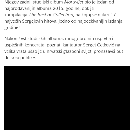
Njegov zadnji studijski album
Moj svijet
bio je jedan od
najprodavanijih albuma 2015. godine, dok je
kompilacija
The Best of Collection
, na kojoj se nalazi 17
najvećih Sergejevih hitova, jedno od najočekivanijih izdanja
godine!
Nakon šest studijskih albuma, mnogobrojnih uspjeha i
uspješnih koncerata, poznati kantautor Sergej Ćetković na
velika vrata ušao je u hrvatski glazbeni svijet, pronašavši put
do srca publike.