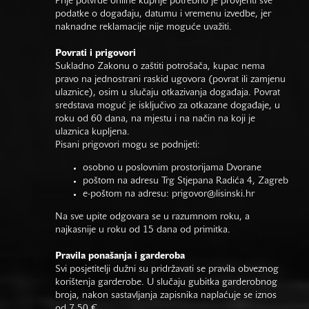
Prije potvrde online kupnje potrebno je provjeriti sve
podatke o događaju, datumu i vremenu izvedbe, jer
naknadne reklamacije nije moguće uvažiti.
Povrati i prigovori
Sukladno Zakonu o zaštiti potrošača, kupac nema
pravo na jednostrani raskid ugovora (povrat ili zamjenu
ulaznice), osim u slučaju otkazivanja događaja. Povrat
sredstava moguć je isključivo za otkazane događaje, u
roku od 60 dana, na mjestu i na način na koji je
ulaznica kupljena.
Pisani prigovori mogu se podnijeti:
osobno u poslovnim prostorijama Dvorane
poštom na adresu Trg Stjepana Radića 4, Zagreb
e-poštom na adresu:
prigovor@lisinski.hr
Na sve upite odgovara se u razumnom roku, a
najkasnije u roku od 15 dana od primitka.
Pravila ponašanja i garderoba
Svi posjetitelji dužni su pridržavati se pravila obveznog
korištenja garderobe. U slučaju gubitka garderobnog
broja, nakon sastavljanja zapisnika naplaćuje se iznos
od 7,50 €.