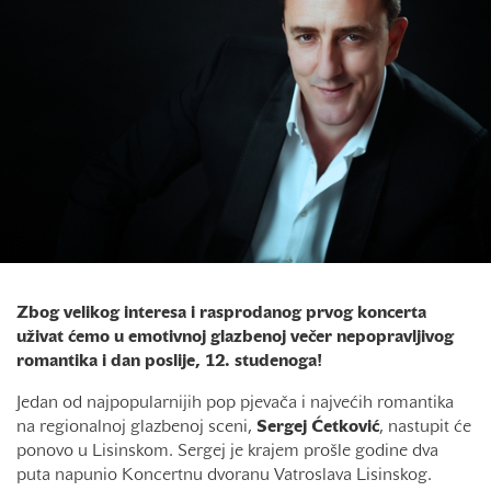
Zbog velikog interesa i rasprodanog prvog koncerta
uživat ćemo u emotivnoj glazbenoj večer nepopravljivog
romantika i dan poslije, 12. studenoga!
Jedan od najpopularnijih pop pjevača i najvećih romantika
na regionalnoj glazbenoj sceni,
Sergej Ćetković
, nastupit će
ponovo u Lisinskom. Sergej je krajem prošle godine dva
puta napunio Koncertnu dvoranu Vatroslava Lisinskog.