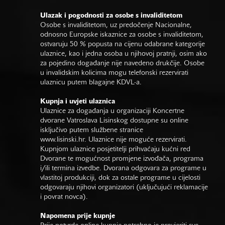
Ulazak i pogodnosti za osobe s invaliditetom
Osobe s invaliditetom, uz predočenje Nacionalne,
odnosno Europske iskaznice za osobe s invaliditetom,
ostvaruju 50 % popusta na cijenu odabrane kategorije
ulaznice, kao i jedna osoba u njihovoj pratnji, osim ako
za pojedino događanje nije navedeno drukčije. Osobe
u invalidskim kolicima mogu telefonski rezervirati
ulaznicu putem blagajne KDVL-a.
Kupnja i uvjeti ulaznica
Ulaznice za događanja u organizaciji Koncertne
dvorane Vatroslava Lisinskog dostupne su online
isključivo putem službene stranice
www.lisinski.hr.
Ulaznice nije moguće rezervirati.
Kupnjom ulaznice posjetitelji prihvaćaju kućni red
Dvorane te mogućnost promjene izvođača, programa
i/ili termina izvedbe. Dvorana odgovara za programe u
vlastitoj produkciji, dok za ostale programe u cijelosti
odgovaraju njihovi organizatori (uključujući reklamacije
i povrat novca).
Napomena prije kupnje