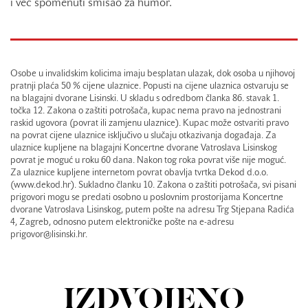
i već spomenuti smisao za humor.
Osobe u invalidskim kolicima imaju besplatan ulazak, dok osoba u njihovoj
pratnji plaća 50 % cijene ulaznice. Popusti na cijene ulaznica ostvaruju se
na blagajni dvorane Lisinski. U skladu s odredbom članka 86. stavak 1.
točka 12. Zakona o zaštiti potrošača, kupac nema pravo na jednostrani
raskid ugovora (povrat ili zamjenu ulaznice). Kupac može ostvariti pravo
na povrat cijene ulaznice isključivo u slučaju otkazivanja događaja. Za
ulaznice kupljene na blagajni Koncertne dvorane Vatroslava Lisinskog
povrat je moguć u roku 60 dana. Nakon tog roka povrat više nije moguć.
Za ulaznice kupljene internetom povrat obavlja tvrtka Dekod d.o.o.
(www.dekod.hr). Sukladno članku 10. Zakona o zaštiti potrošača, svi pisani
prigovori mogu se predati osobno u poslovnim prostorijama Koncertne
dvorane Vatroslava Lisinskog, putem pošte na adresu Trg Stjepana Radića
4, Zagreb, odnosno putem elektroničke pošte na e-adresu
prigovor@lisinski.hr.
IZDVOJENO