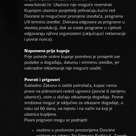
www.lisinski.hr.
Ulaznice nije moguće rezervirati.
Kupnjom ulaznice posjetitelji prihvaćaju kućni red
Dvorane te mogućnost promjene izvođača, programa
i/ili termina izvedbe. Dvorana odgovara za programe u
vlastitoj produkciji, dok za ostale programe u cijelosti
odgovaraju njihovi organizatori (uključujući reklamacije
i povrat novca).
Napomena prije kupnje
Prije potvrde online kupnje potrebno je provjeriti sve
podatke o događaju, datumu i vremenu izvedbe, jer
naknadne reklamacije nije moguće uvažiti.
Povrati i prigovori
Sukladno Zakonu o zaštiti potrošača, kupac nema
pravo na jednostrani raskid ugovora (povrat ili zamjenu
ulaznice), osim u slučaju otkazivanja događaja. Povrat
sredstava moguć je isključivo za otkazane događaje, u
roku od 60 dana, na mjestu i na način na koji je
ulaznica kupljena.
Pisani prigovori mogu se podnijeti:
osobno u poslovnim prostorijama Dvorane