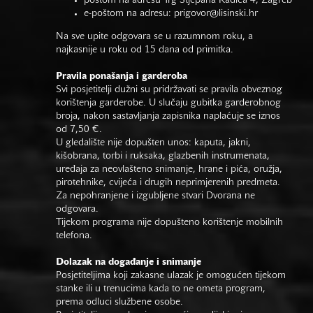
poštom na adresu Trg Stjepana Radića 4, Zagreb
e-poštom na adresu:
prigovor@lisinski.hr
Na sve upite odgovara se u razumnom roku, a
najkasnije u roku od 15 dana od primitka.
Pravila ponašanja i garderoba
Svi posjetitelji dužni su pridržavati se pravila obveznog
korištenja garderobe. U slučaju gubitka garderobnog
broja, nakon sastavljanja zapisnika naplaćuje se iznos
od 7,50 €.
U gledalište nije dopušten unos: kaputa, jakni,
kišobrana, torbi i ruksaka, glazbenih instrumenata,
uređaja za neovlašteno snimanje, hrane i pića, oružja,
pirotehnike, cvijeća i drugih neprimjerenih predmeta.
Za nepohranjene i izgubljene stvari Dvorana ne
odgovara.
Tijekom programa nije dopušteno korištenje mobilnih
telefona.
Dolazak na događanje i snimanje
Posjetiteljima koji zakasne ulazak je omogućen tijekom
stanke ili u trenucima kada to ne ometa program,
prema odluci službene osobe.