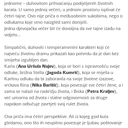
jednome – duhovitom prihvaćanju podijeljenih životnih
karata. U samo jednoj večeri, u jednom prostoru isplivat će
četiri tajne. Ovo nije priča o međusobnim sukobima, nego o
odlukama koje smo naizgled sami donijeli.
Jedna djevojačka večer bit će dovoljna da sve tajne izađu na
vidjelo...
Simpatični, duhoviti i temperamentni karakteri koji će
najveću životnu dramu prikazati kao potvrdu da je dan bez
smijeha izgubljen dan.
Karla (
Ana Uršula Najev
), koja se bori s ispravnošću svoje
odluke, brižna Stella (
Jagoda Kumrić
), koja se miješa u
Karlinu odluku da bi zaboravila na svoje životne izazove,
vrckava Rina (
Nika Barišić
), koja povezuje sve četiri žene, a i
sama se nalazi na raskrižju života, i Biska (
Petra Kraljev
),
već umorna od života i stalne odgovornosti za druge
napokon odlučuje zavrtjeti svoj rulet života.
Ova priča ima četiri perspektive. Ali iz kojeg god kuta
gledamo, ono što ih neupitno povezuje je ljubav, poštovanje