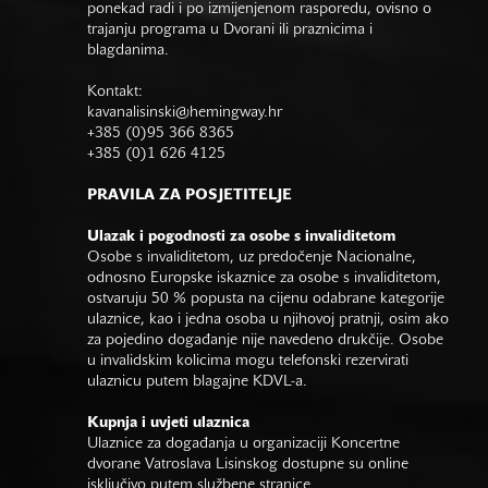
ponekad radi i po izmijenjenom rasporedu, ovisno o
trajanju programa u Dvorani ili praznicima i
blagdanima.
Kontakt:
kavanalisinski@hemingway.hr
+385 (0)95 366 8365
+385 (0)1 626 4125
PRAVILA ZA POSJETITELJE
Ulazak i pogodnosti za osobe s invaliditetom
Osobe s invaliditetom, uz predočenje Nacionalne,
odnosno Europske iskaznice za osobe s invaliditetom,
ostvaruju 50 % popusta na cijenu odabrane kategorije
ulaznice, kao i jedna osoba u njihovoj pratnji, osim ako
za pojedino događanje nije navedeno drukčije. Osobe
u invalidskim kolicima mogu telefonski rezervirati
ulaznicu putem blagajne KDVL-a.
Kupnja i uvjeti ulaznica
Ulaznice za događanja u organizaciji Koncertne
dvorane Vatroslava Lisinskog dostupne su online
isključivo putem službene stranice