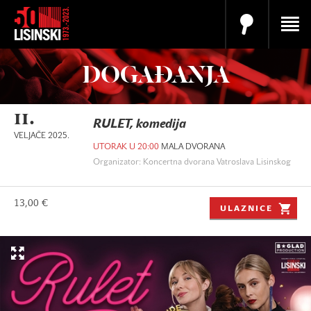
DOGAĐANJA
11.
RULET, komedija
VELJAČE 2025.
UTORAK U 20:00
MALA DVORANA
Organizator: Koncertna dvorana Vatroslava Lisinskog
13,00 €
ULAZNICE