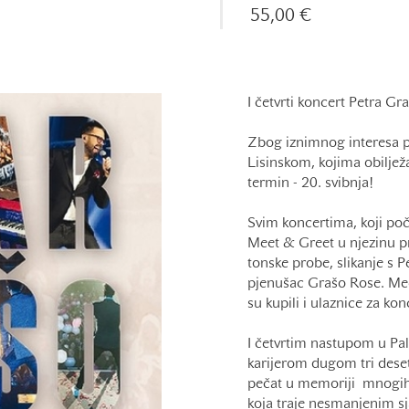
55,00 €
I četvrti koncert Petra Gr
Zbog iznimnog interesa pu
Lisinskom, kojima obiljež
termin - 20. svibnja!
Svim koncertima, koji poč
Meet & Greet u njezinu pr
tonske probe, slikanje s 
pjenušac Grašo Rose. Meet
su kupili i ulaznice za ko
I četvrtim nastupom u Pal
karijerom dugom tri desetlj
pečat u memoriji mnogih 
koja traje nesmanjenim sj