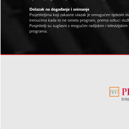
Dolazak na događanje i snimanje
Posjetiteljima koji zakasne ulazak je omogućen tijekom sta
trenucima kada to ne ometa program, prema odluci slu
Posjetitelji su suglasni s mogućim radijskim i televizijsk
programa.