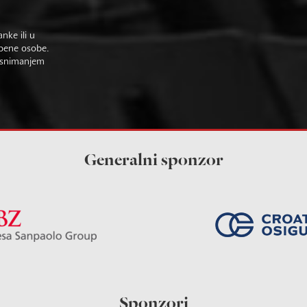
nke ili u
žbene osobe.
im snimanjem
Generalni sponzor
Sponzori