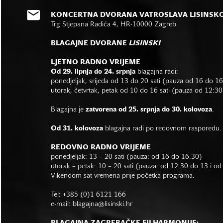
KONCERTNA DVORANA VATROSLAVA LISINSK
Trg Stjepana Radića 4, HR-10000 Zagreb
BLAGAJNE DVORANE
LISINSKI
LJETNO RADNO VRIJEME
Od 29. lipnja do 24. srpnja
blagajna radi:
ponedjeljak, srijeda od 13 do 20 sati (pauza od 16 do 1
utorak, četvrtak, petak od 10 do 16 sati (pauza od 12:30
Blagajna je
zatvorena od 25. srpnja do 30. kolovoza
.
Od 31. kolovoza
blagajna radi po redovnom rasporedu.
REDOVNO RADNO VRIJEME
ponedjeljak: 13 – 20 sati (pauza: od 16 do 16.30)
utorak – petak: 10 – 20 sati (pauza: od 12.30 do 13 i o
Vikendom sat vremena prije početka programa.
Tel: +385 (0)1 6121 166
e-mail:
blagajna@lisinski.hr