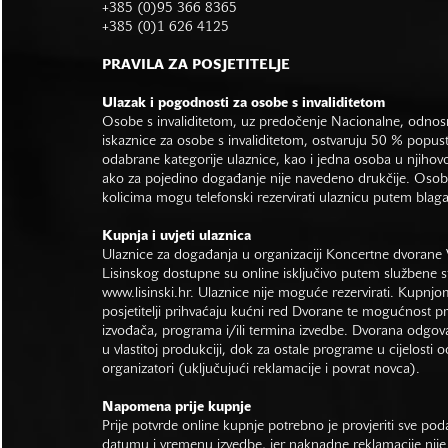
+385 (0)95 366 8365
+385 (0)1 626 4125
PRAVILA ZA POSJETITELJE
Ulazak i pogodnosti za osobe s invaliditetom
Osobe s invaliditetom, uz predočenje Nacionalne, odno
iskaznice za osobe s invaliditetom, ostvaruju 50 % popus
odabrane kategorije ulaznice, kao i jedna osoba u njihovo
ako za pojedino događanje nije navedeno drukčije. Osob
kolicima mogu telefonski rezervirati ulaznicu putem bla
Kupnja i uvjeti ulaznica
Ulaznice za događanja u organizaciji Koncertne dvorane 
Lisinskog dostupne su online isključivo putem službene s
www.lisinski.hr.
Ulaznice nije moguće rezervirati. Kupnjo
posjetitelji prihvaćaju kućni red Dvorane te mogućnost 
izvođača, programa i/ili termina izvedbe. Dvorana odgo
u vlastitoj produkciji, dok za ostale programe u cijelosti 
organizatori (uključujući reklamacije i povrat novca).
Napomena prije kupnje
Prije potvrde online kupnje potrebno je provjeriti sve po
datumu i vremenu izvedbe, jer naknadne reklamacije nije