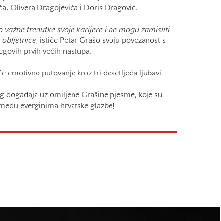
a, Olivera Dragojevića i Doris Dragović.
 važne trenutke svoje karijere i ne mogu zamisliti
e obljetnice
, ističe Petar Grašo svoju povezanost s
jegovih prvih većih nastupa.
e emotivno putovanje kroz tri desetljeća ljubavi
nog događaja uz omiljene Grašine pjesme, koje su
među everginima hrvatske glazbe!