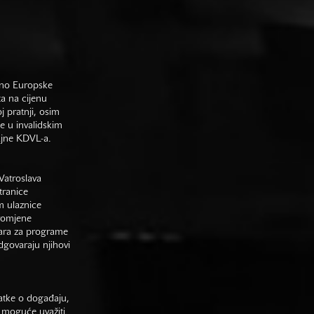
sno Europske
ta na cijenu
j pratnji, osim
e u invalidskim
gajne KDVL-a.
Vatroslava
tranice
m ulaznice
promjene
vara za programe
odgovaraju njihovi
datke o događaju,
 moguće uvažiti.