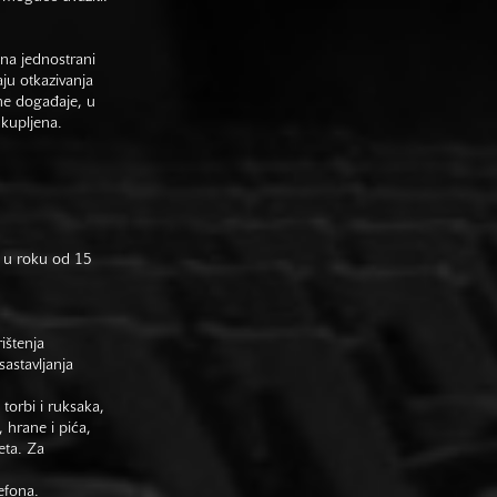
na jednostrani
aju otkazivanja
ne događaje, u
 kupljena.
 u roku od 15
rištenja
astavljanja
 torbi i ruksaka,
 hrane i pića,
eta. Za
efona.