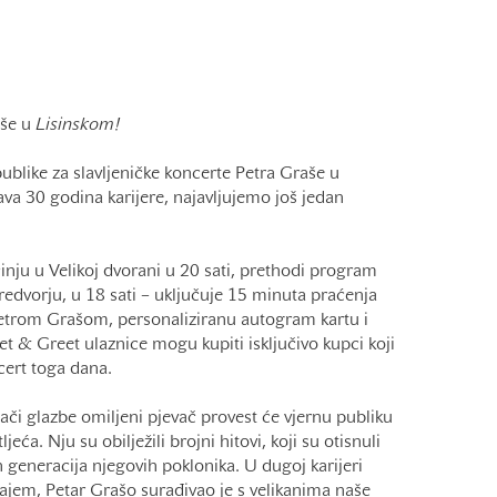
aše u
Lisinskom!
blike za slavljeničke koncerte Petra Graše u
ava 30 godina karijere, najavljujemo još jedan
inju u Velikoj dvorani u 20 sati, prethodi program
edvorju, u 18 sati – uključuje 15 minuta praćenja
Petrom Grašom, personaliziranu autogram kartu i
 & Greet ulaznice mogu kupiti isključivo kupci koji
ncert toga dana.
ači glazbe omiljeni pjevač provest će vjernu publiku
eća. Nju su obilježili brojni hitovi, koji su otisnuli
generacija njegovih poklonika. U dugoj karijeri
ajem, Petar Grašo surađivao je s velikanima naše