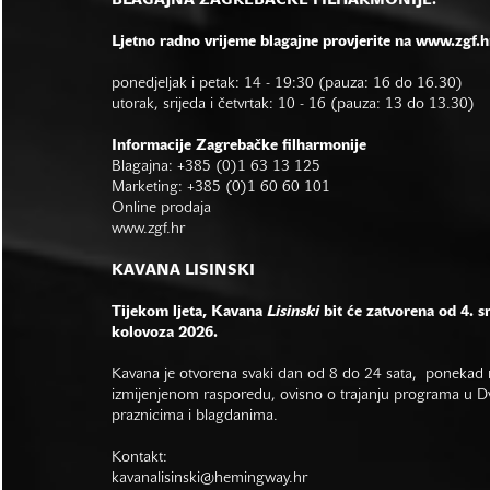
BLAGAJNA ZAGREBAČKE FILHARMONIJE:
Ljetno radno vrijeme blagajne provjerite na www.zgf.h
ponedjeljak i petak: 14 - 19:30 (pauza: 16 do 16.30)
utorak, srijeda i četvrtak: 10 - 16 (pauza: 13 do 13.30)
Informacije Zagrebačke filharmonije
Blagajna: +385 (0)1 63 13 125
Marketing: +385 (0)1 60 60 101
Online prodaja
www.zgf.hr
KAVANA LISINSKI
Tijekom ljeta, Kavana
Lisinski
bit će zatvorena od 4. s
kolovoza 2026.
Kavana je otvorena svaki dan od 8 do 24 sata, ponekad r
izmijenjenom rasporedu, ovisno o trajanju programa u Dvo
praznicima i blagdanima.
Kontakt:
kavanalisinski@hemingway.hr