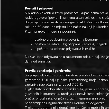
Povrati i prigovori
Sukladno Zakonu o zaštiti potrošača, kupac nema pravo 
raskid ugovora (povrat ili zamjenu ulaznice), osim u sluč
događaja. Povrat sredstava moguć je isključivo za otkaza
roku od 60 dana, na mjestu i na način na koji je ulaznica
Pisani prigovori mogu se podnijeti:
osobno u poslovnim prostorijama Dvorane
poštom na adresu Trg Stjepana Radića 4, Zagreb
e-poštom na adresu:
prigovor@lisinski.hr
Na sve upite odgovara se u razumnom roku, a najkasnije
dana od primitka.
Pravila ponašanja i garderoba
Svi posjetitelji dužni su pridržavati se pravila obveznog ko
garderobe. U slučaju gubitka garderobnog broja, nakon s
zapisnika naplaćuje se iznos od 7,50 €.
U gledalište nije dopušten unos: kaputa, jakni, kišobrana,
glazbenih instrumenata, uređaja za neovlašteno snimanje,
oružja, pirotehnike, cvijeća i drugih neprimjerenih predm
nepohranjene i izgubljene stvari Dvorana ne odgovara.
Tijekom programa nije dopušteno korištenje mobilnih tel