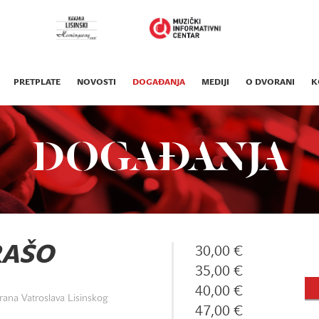
PRETPLATE
NOVOSTI
DOGAĐANJA
MEDIJI
O DVORANI
K
DOGAĐANJA
RAŠO
30,00 €
35,00 €
40,00 €
ana Vatroslava Lisinskog
47,00 €