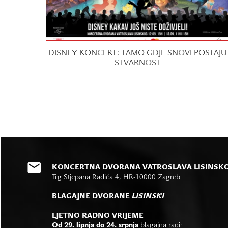
DISNEY KONCERT: TAMO GDJE SNOVI POSTAJU
STVARNOST
KONCERTNA DVORANA VATROSLAVA LISINSK
Trg Stjepana Radića 4, HR-10000 Zagreb
BLAGAJNE DVORANE
LISINSKI
LJETNO RADNO VRIJEME
Od 29. lipnja do 24. srpnja
blagajna radi: