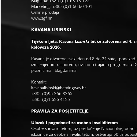
Blagajna: +385 (0)1 63 13 125
Marketing: +385 (0)1 60 60 101
Online prodaja
www.zgf.hr
KAVANA LISINSKI
Tijekom ljeta, Kavana
Lisinski
bit će zatvorena od 4. s
kolovoza 2026.
Kavana je otvorena svaki dan od 8 do 24 sata, ponekad r
izmijenjenom rasporedu, ovisno o trajanju programa u Dvo
praznicima i blagdanima.
Kontakt:
kavanalisinski@hemingway.hr
+385 (0)95 366 8365
+385 (0)1 626 4125
PRAVILA ZA POSJETITELJE
Ulazak i pogodnosti za osobe s invaliditetom
Osobe s invaliditetom, uz predočenje Nacionalne, odno
iskaznice za osobe s invaliditetom, ostvaruju 50 % popus