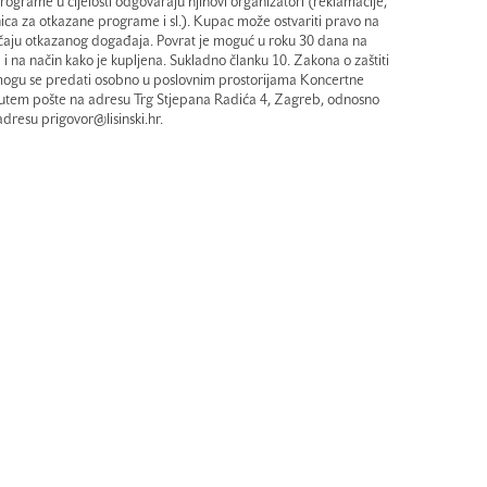
 programe u cijelosti odgovaraju njihovi organizatori (reklamacije,
ica za otkazane programe i sl.). Kupac može ostvariti pravo na
lučaju otkazanog događaja. Povrat je moguć u roku 30 dana na
 i na način kako je kupljena. Sukladno članku 10. Zakona o zaštiti
i mogu se predati osobno u poslovnim prostorijama Koncertne
putem pošte na adresu Trg Stjepana Radića 4, Zagreb, odnosno
dresu prigovor@lisinski.hr.