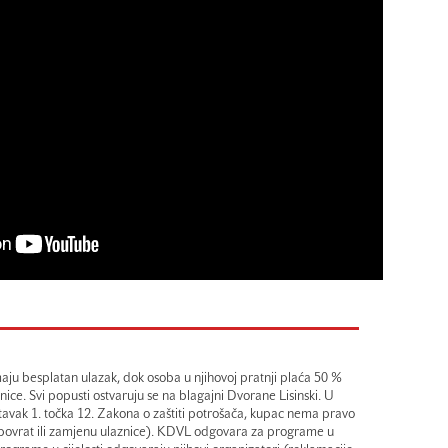
aju besplatan ulazak, dok osoba u njihovoj pratnji plaća 50 %
ice. Svi popusti ostvaruju se na blagajni Dvorane Lisinski. U
avak 1. točka 12. Zakona o zaštiti potrošača, kupac nema pravo
(povrat ili zamjenu ulaznice). KDVL odgovara za programe u