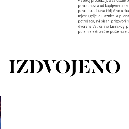
vlastitoj produkciji, a za ostale
povrat novca od kupljenih ulazn
povrat sredstava isključivo u s
mjestu gdje je ulaznica kupljena
potrošača, svi pisani prigovor
dvorane Vatroslava Lisinskog, 
putem elektroničke pošte na e-a
IZDVOJENO