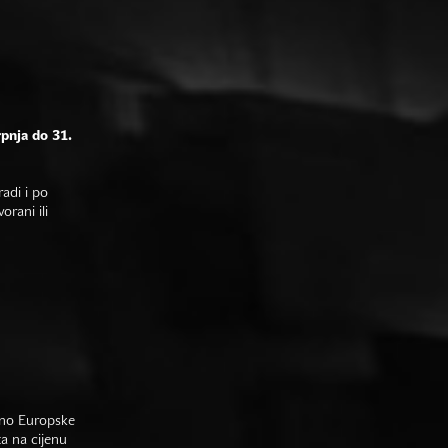
rpnja do 31.
adi i po
rani ili
sno Europske
ta na cijenu