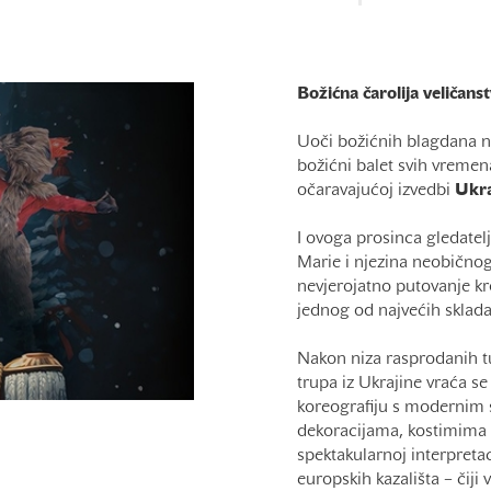
Božićna čarolija
veličans
Uoči božićnih blagdana 
božićni balet svih vreme
očaravajućoj izvedbi
Ukra
I ovoga prosinca gledatelji
Marie i njezina neobičnog 
nevjerojatno putovanje k
jednog od najvećih sklada
Nakon niza rasprodanih tu
trupa iz Ukrajine vraća s
koreografiju s modernim
dekoracijama, kostimima 
spektakularnoj interpretac
europskih kazališta – čiji