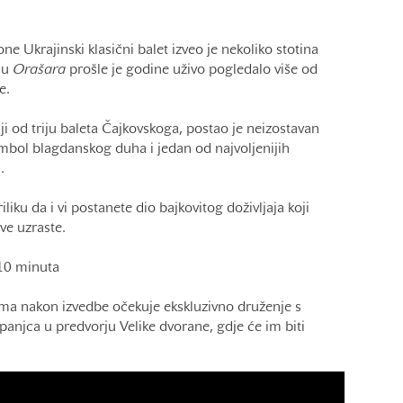
ne Ukrajinski klasični balet izveo je nekoliko stotina
ju
Orašara
prošle je godine uživo pogledalo više od
e.
ji od triju baleta Čajkovskoga, postao je neizostavan
simbol blagdanskog duha i jedan od najvoljenijih
.
liku da i vi postanete dio bajkovitog doživljaja koji
ve uzraste.
10 minuta
cama nakon izvedbe očekuje ekskluzivno druženje s
njca u predvorju Velike dvorane, gdje će im biti