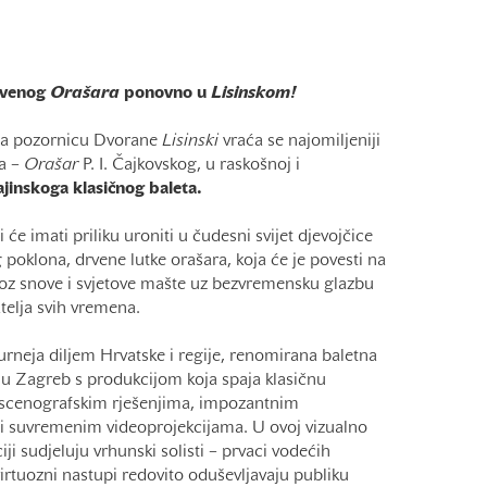
tvenog
Orašara
ponovno u
Lisinskom!
na pozornicu Dvorane
Lisinski
vraća se najomiljeniji
na –
Orašar
P. I. Čajkovskog, u raskošnoj i
jinskoga klasičnog baleta.
 će imati priliku uroniti u čudesni svijet djevojčice
poklona, drvene lutke orašara, koja će je povesti na
roz snove i svjetove mašte uz bezvremensku glazbu
telja svih vremena.
rneja diljem Hrvatske i regije, renomirana baletna
e u Zagreb s produkcijom koja spaja klasičnu
 scenografskim rješenjima, impozantnim
i suvremenim videoprojekcijama. U ovoj vizualno
iji sudjeluju vrhunski solisti – prvaci vodećih
 virtuozni nastupi redovito oduševljavaju publiku