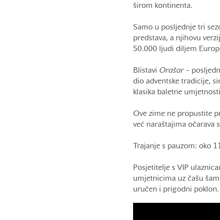
širom kontinenta.
Samo u posljednje tri sezo
predstava, a njihovu verzi
50.000 ljudi diljem Europ
Blistavi
Orašar
– posljedn
dio adventske tradicije, 
klasika baletne umjetnosti
Ove zime ne propustite pri
već naraštajima očarava s
Trajanje s pauzom: oko 1
Posjetitelje s VIP ulazni
umjetnicima uz čašu šampa
uručen i prigodni poklon.