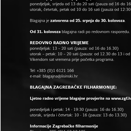
ponedjeljak, srijeda od 13 do 20 sati (pauza od 16 do 1
utorak, četvrtak, petak od 10 do 16 sati (pauza od 12:30
Blagajna je
zatvorena od 25. srpnja do 30. kolovoza
.
Od 31. kolovoza
blagajna radi po redovnom rasporedu.
REDOVNO RADNO VRIJEME
ponedjeljak: 13 – 20 sati (pauza: od 16 do 16.30)
utorak – petak: 10 – 20 sati (pauza: od 12.30 do 13 i o
Vikendom sat vremena prije početka programa.
Tel: +385 (0)1 6121 166
e-mail:
blagajna@lisinski.hr
BLAGAJNA ZAGREBAČKE FILHARMONIJE:
Ljetno radno vrijeme blagajne provjerite na www.zgf.h
ponedjeljak i petak: 14 - 19:30 (pauza: 16 do 16.30)
utorak, srijeda i četvrtak: 10 - 16 (pauza: 13 do 13.30)
Informacije Zagrebačke filharmonije