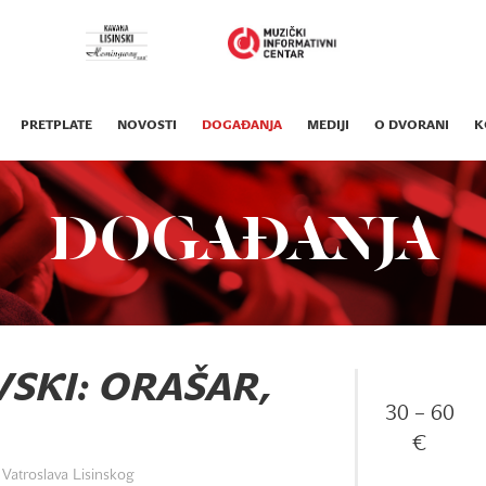
PRETPLATE
NOVOSTI
DOGAĐANJA
MEDIJI
O DVORANI
K
DOGAĐANJA
OVSKI: ORAŠAR,
30 – 60
€
Vatroslava Lisinskog