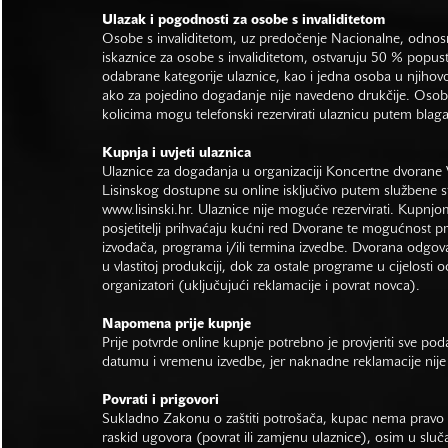
Ulazak i pogodnosti za osobe s invaliditetom
Osobe s invaliditetom, uz predočenje Nacionalne, odno
iskaznice za osobe s invaliditetom, ostvaruju 50 % popus
odabrane kategorije ulaznice, kao i jedna osoba u njihovo
ako za pojedino događanje nije navedeno drukčije. Osob
kolicima mogu telefonski rezervirati ulaznicu putem bla
Kupnja i uvjeti ulaznica
Ulaznice za događanja u organizaciji Koncertne dvorane 
Lisinskog dostupne su online isključivo putem službene s
www.lisinski.hr.
Ulaznice nije moguće rezervirati. Kupnjo
posjetitelji prihvaćaju kućni red Dvorane te mogućnost 
izvođača, programa i/ili termina izvedbe. Dvorana odgo
u vlastitoj produkciji, dok za ostale programe u cijelosti 
organizatori (uključujući reklamacije i povrat novca).
Napomena prije kupnje
Prije potvrde online kupnje potrebno je provjeriti sve po
datumu i vremenu izvedbe, jer naknadne reklamacije nije
Povrati i prigovori
Sukladno Zakonu o zaštiti potrošača, kupac nema pravo 
raskid ugovora (povrat ili zamjenu ulaznice), osim u sluč