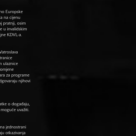
sno Europske
ta na cijenu
j pratnji, osim
e u invalidskim
gajne KDVL-a.
Vatroslava
tranice
m ulaznice
promjene
vara za programe
odgovaraju njihovi
datke o događaju,
 moguće uvažiti.
na jednostrani
aju otkazivanja