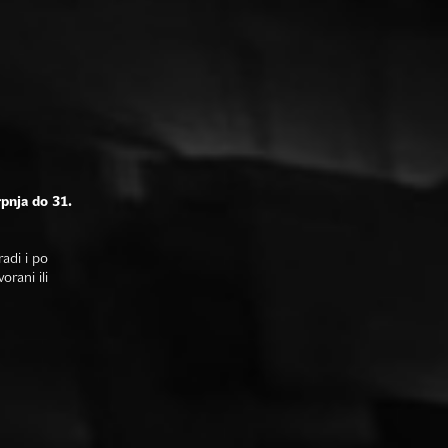
rpnja do 31.
adi i po
rani ili