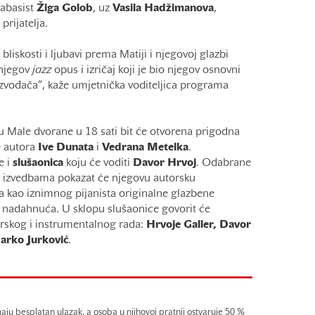
rabasist
Žiga
Golob
, uz
Vasila
Hadžimanova
,
prijatelja.
iskosti i ljubavi prema Matiji i njegovoj glazbi
i njegov
jazz
opus i izričaj koji je bio njegov osnovni
 izvođača“, kaže umjetnička voditeljica programa
ju Male dvorane u 18 sati bit će otvorena prigodna
 autora
Ive
Dunata
i
Vedrana
Metelka
.
e i
slušaonica
koju će voditi
Davor
Hrvoj
. Odabrane
m izvedbama pokazat će njegovu autorsku
ga kao iznimnog pijanista originalne glazbene
ra nadahnuća. U sklopu slušaonice govorit će
orskog i instrumentalnog rada:
Hrvoje Galler, Davor
arko
Jurković
.
aju besplatan ulazak, a osoba u njihovoj pratnji ostvaruje 50 %