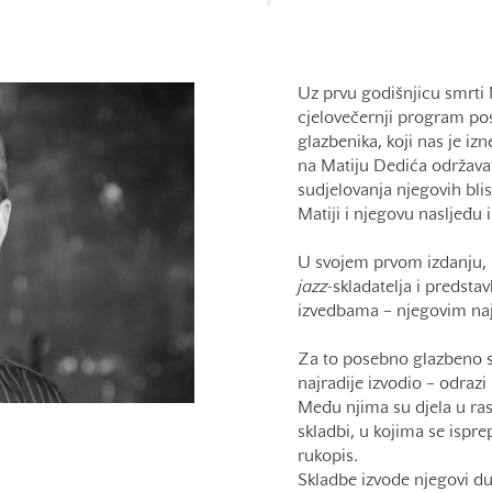
Uz prvu godišnjicu smrti
cjelovečernji program po
glazbenika, koji nas je i
na Matiju Dedića održavat
sudjelovanja njegovih blisk
Matiji i njegovu nasljeđu 
U svojem prvom izdanju, 
jazz
-skladatelja i predsta
izvedbama – njegovim na
Za to posebno glazbeno s
najradije izvodio – odrazi
Među njima su djela u ras
skladbi, u kojima se ispr
rukopis.
Skladbe izvode njegovi dug