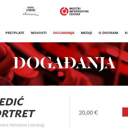
PRETPLATE
NOVOSTI
DOGAĐANJA
MEDIJI
O DVORANI
K
DOGAĐANJA
EDIĆ
ORTRET
20,00 €
rana Vatroslava Lisinskog