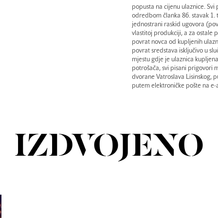
popusta na cijenu ulaznice. Svi 
odredbom članka 86. stavak 1. 
jednostrani raskid ugovora (po
vlastitoj produkciji, a za ostale
povrat novca od kupljenih ulazn
povrat sredstava isključivo u s
mjestu gdje je ulaznica kupljena
potrošača, svi pisani prigovor
dvorane Vatroslava Lisinskog, 
putem elektroničke pošte na e-a
IZDVOJENO