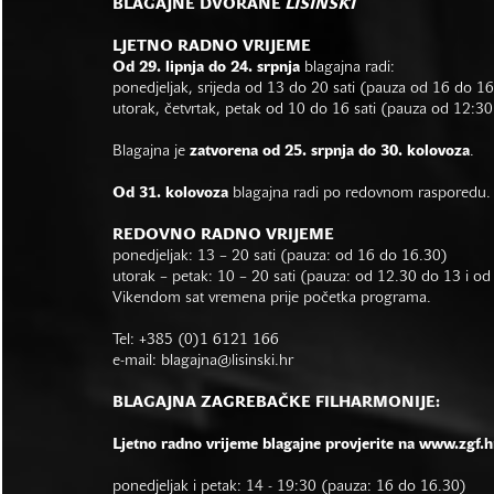
BLAGAJNE DVORANE
LISINSKI
LJETNO RADNO VRIJEME
Od 29. lipnja do 24. srpnja
blagajna radi:
ponedjeljak, srijeda od 13 do 20 sati (pauza od 16 do 1
utorak, četvrtak, petak od 10 do 16 sati (pauza od 12:30
Blagajna je
zatvorena od 25. srpnja do 30. kolovoza
.
Od 31. kolovoza
blagajna radi po redovnom rasporedu.
REDOVNO RADNO VRIJEME
ponedjeljak: 13 – 20 sati (pauza: od 16 do 16.30)
utorak – petak: 10 – 20 sati (pauza: od 12.30 do 13 i o
Vikendom sat vremena prije početka programa.
Tel: +385 (0)1 6121 166
e-mail:
blagajna@lisinski.hr
BLAGAJNA ZAGREBAČKE FILHARMONIJE:
Ljetno radno vrijeme blagajne provjerite na www.zgf.h
ponedjeljak i petak: 14 - 19:30 (pauza: 16 do 16.30)