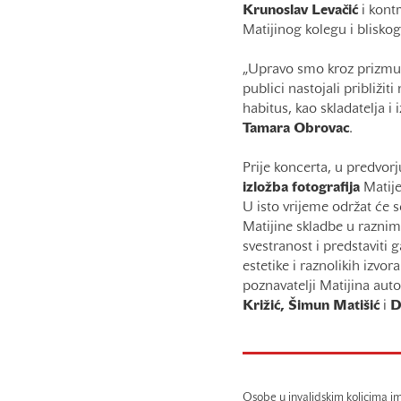
Krunoslav
Levačić
i kont
Matijinog kolegu i bliskog 
„Upravo smo kroz prizmu bl
publici nastojali približit
habitus, kao skladatelja i
Tamara
Obrovac
.
Prije koncerta, u predvor
izložba
fotografija
Matije
U isto vrijeme održat će s
Matijine skladbe u razni
svestranost i predstaviti 
estetike i raznolikih izvo
poznavatelji Matijina aut
Križić, Šimun Matišić
i
D
Osobe u invalidskim kolicima im