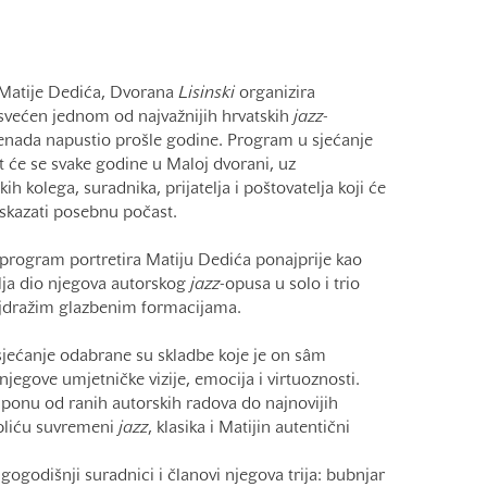
 Matije Dedića, Dvorana
Lisinski
organizira
svećen jednom od najvažnijih hrvatskih
jazz
-
znenada napustio prošle godine. Program u sjećanje
 će se svake godine u Maloj dvorani, uz
ih kolega, suradnika, prijatelja i poštovatelja koji će
iskazati posebnu počast.
program portretira Matiju Dedića ponajprije kao
vlja dio njegova autorskog
jazz
-opusa u solo i trio
jdražim glazbenim formacijama.
jećanje odabrane su skladbe koje je on sâm
 njegove umjetničke vizije, emocija i virtuoznosti.
ponu od ranih autorskih radova do najnovijih
epliću suvremeni
jazz
, klasika i Matijin autentični
ogodišnji suradnici i članovi njegova trija: bubnjar