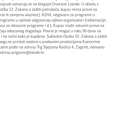
popusti ostvaruju se na blagajni Dvorane Lisinski. U skladu s
točka 12. Zakona o zaštiti potrošača, kupac nema pravo na
vrat ili zamjenu ulaznice). KDVL odgovara za programe u
 programe u cijelosti odgovaraju njihovi organizatori (reklamacije,
ica za otkazane programe i sl.). Kupac može ostvariti pravo na
lučaju otkazanog događaja. Povrat je moguć u roku 30 dana na
 i na način kako je kupljena. Sukladno članku 10. Zakona o zaštiti
i mogu se predati osobno u poslovnim prostorijama Koncertne
putem pošte na adresu Trg Stjepana Radića 4, Zagreb, odnosno
dresu prigovor@lisinski.hr.