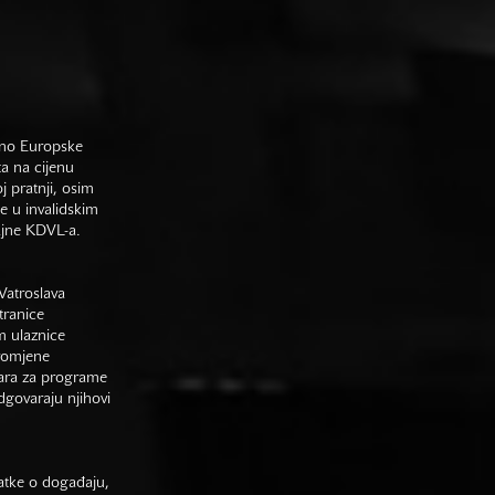
sno Europske
ta na cijenu
j pratnji, osim
e u invalidskim
gajne KDVL-a.
Vatroslava
tranice
m ulaznice
promjene
vara za programe
odgovaraju njihovi
datke o događaju,