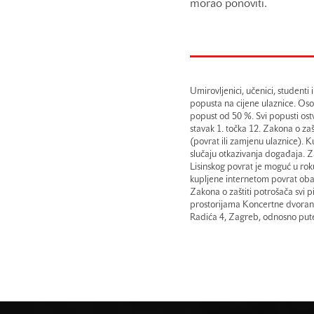
morao ponoviti.
Umirovljenici, učenici, studenti
popusta na cijene ulaznice. Oso
popust od 50 %. Svi popusti ost
stavak 1. točka 12. Zakona o za
(povrat ili zamjenu ulaznice). K
slučaju otkazivanja događaja. 
Lisinskog povrat je moguć u rok
kupljene internetom povrat oba
Zakona o zaštiti potrošača svi 
prostorijama Koncertne dvorane
Radića 4, Zagreb, odnosno putem