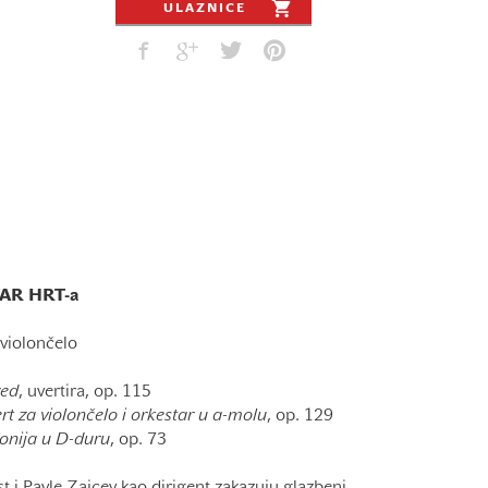
ULAZNICE
AR HRT-a
 violončelo
ed
, uvertira, op. 115
t za violončelo i orkestar u a-molu
, op. 129
fonija u D-duru
, op. 73