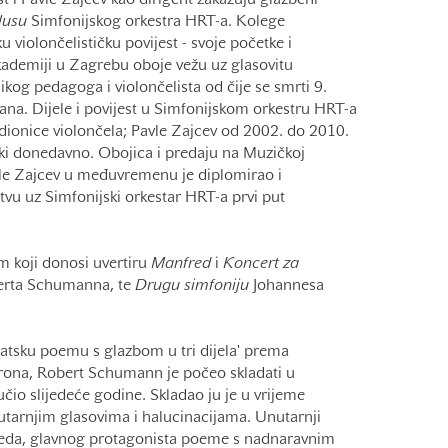
st i Pavle Zajcev kao dirigent zakazuju glazbeni
lusu
Simfonijskog orkestra HRT-a. Kolege
u violončelističku povijest - svoje početke i
kademiji u Zagrebu oboje vežu uz glasovitu
likog pedagoga i violončelista od čije se smrti 9.
ana. Dijele i povijest u Simfonijskom orkestru HRT-a
 dionice violončela; Pavle Zajcev od 2002. do 2010.
ki donedavno. Obojica i predaju na Muzičkoj
le Zajcev u međuvremenu je diplomirao i
stvu uz Simfonijski orkestar HRT-a prvi put
m koji donosi uvertiru
Manfred
i
Koncert za
rta Schumanna, te
Drugu simfoniju
Johannesa
atsku poemu s glazbom u tri dijela' prema
rona, Robert Schumann je počeo skladati u
učio slijedeće godine. Skladao ju je u vrijeme
nutarnjim glasovima i halucinacijama. Unutarnji
nfreda, glavnog protagonista poeme s nadnaravnim