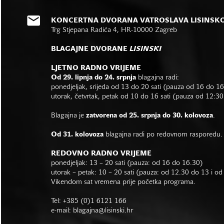
KONCERTNA DVORANA VATROSLAVA LISINSK
Trg Stjepana Radića 4, HR-10000 Zagreb
BLAGAJNE DVORANE
LISINSKI
LJETNO RADNO VRIJEME
Od 29. lipnja do 24. srpnja
blagajna radi:
ponedjeljak, srijeda od 13 do 20 sati (pauza od 16 do 1
utorak, četvrtak, petak od 10 do 16 sati (pauza od 12:30
Blagajna je
zatvorena od 25. srpnja do 30. kolovoza
.
Od 31. kolovoza
blagajna radi po redovnom rasporedu.
REDOVNO RADNO VRIJEME
ponedjeljak: 13 – 20 sati (pauza: od 16 do 16.30)
utorak – petak: 10 – 20 sati (pauza: od 12.30 do 13 i o
Vikendom sat vremena prije početka programa.
Tel: +385 (0)1 6121 166
e-mail:
blagajna@lisinski.hr