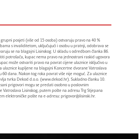
 i grupni posjeti (više od 15 osoba) ostvaruju pravo na 40 %
bama s invaliditetom, uključujući i osobu u pratnji, odobrava se
varuju se na blagajni Lisinskog. U skladu s odredbom članka 86.
štiti potrošača, kupac nema pravo na jednostrani raskid ugovora
upac može ostvariti pravo na povrat cijene ulaznice isključivo u
Za ulaznice kupljene na blagajni Koncertne dvorane Vatroslava
u 60 dana. Nakon tog roka povrat više nije moguć. Za ulaznice
vlja tvrka Dekod d.o.o. (www.dekod.hr). Sukladno članku 10.
pisani prigovori mogu se predati osobno u poslovnim
 Vatroslava Lisinskog, putem pošte na adresu Trg Stjepana
 elektroničke pošte na e-adresu: prigovor@lisinski.hr.