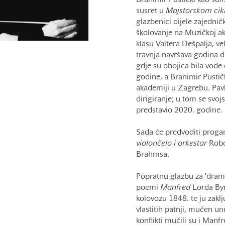
Branimir Pustički kao soli
susret u
Majstorskom cik
glazbenici dijele zajedničk
školovanje na Muzičkoj a
klasu Valtera Dešpalja, ve
travnja navršava godina d
gdje su obojica bila vođe
godine, a Branimir Pustič
akademiji u Zagrebu. Pav
dirigiranje; u tom se svoj
predstavio 2020. godine.
Sada će predvoditi proga
violončelo i orkestar
Robe
Brahmsa.
Popratnu glazbu za 'dram
poemi
Manfred
Lorda By
kolovozu 1848. te ju zaklj
vlastitih patnji, mučen u
konflikti mučili su i Ma