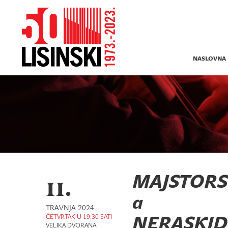
NASLOVNA
11.
MAJSTORSK
a
TRAVNJA 2024.
ČETVRTAK U 19:30 SATI
NERASKID
VELIKA DVORANA