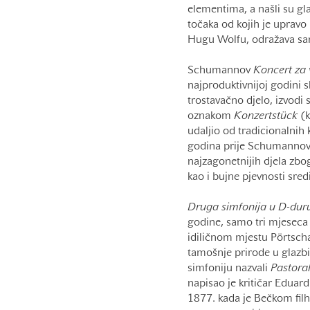
elementima, a našli su gl
točaka od kojih je upravo u
Hugu Wolfu, odražava s
Schumannov
Koncert za 
najproduktivnijoj godini s
trostavačno djelo, izvodi s
oznakom
Konzertstück
(k
udaljio od tradicionalnih
godina prije Schumannov
najzagonetnijih djela zbog
kao i bujne pjevnosti sredi
Druga simfonija u D-dur
godine, samo tri mjesec
idiličnom mjestu Pörtsch
tamošnje prirode u glazbi 
simfoniju nazvali
Pastora
napisao je kritičar Eduar
1877. kada je Bečkom filh