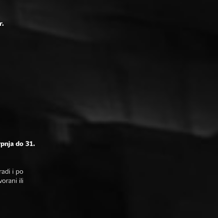
r.
rpnja do 31.
adi i po
rani ili