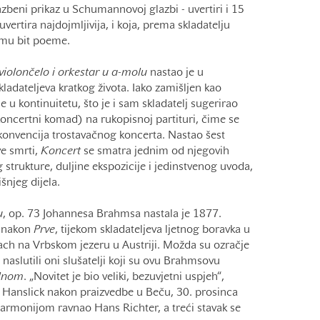
azbeni prikaz u Schumannovoj glazbi - uvertiri i 15
vertira najdojmljivija, i koja, prema skladatelju
amu bit poeme.
violončelo i orkestar u a-molu
nastao je u
kladateljeva kratkog života. Iako zamišljen kao
e u kontinuitetu, što je i sam skladatelj sugerirao
oncertni komad) na rukopisnoj partituri, čime se
 konvencija trostavačnog koncerta. Nastao šest
e smrti,
Koncert
se smatra jednim od njegovih
 strukture, duljine ekspozicije i jedinstvenog uvoda,
šnjeg dijela.
u
, op. 73 Johannesa Brahmsa nastala je 1877.
a nakon
Prve
, tijekom skladateljeva ljetnog boravka u
ach na Vrbskom jezeru u Austriji. Možda su ozračje
naslutili oni slušatelji koji su ovu Brahmsovu
lnom
. „Novitet je bio veliki, bezuvjetni uspjeh“,
d Hanslick nakon praizvedbe u Beču, 30. prosinca
armonijom ravnao Hans Richter, a treći stavak se