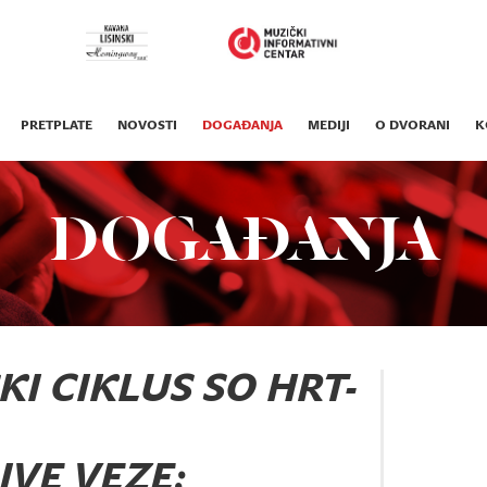
PRETPLATE
NOVOSTI
DOGAĐANJA
MEDIJI
O DVORANI
K
DOGAĐANJA
I CIKLUS SO HRT-
IVE VEZE: