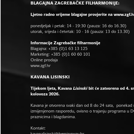
BLAGAJNA ZAGREBAČKE FILHARMONIJE:
Ljetno radno vrijeme blagajne provjerite na www.zgf.h
ponedjeljak i petak: 14 - 19:30 (pauza: 16 do 16.30)
utorak, srijeda i četvrtak: 10 - 16 (pauza: 13 do 13.30)
Informacije Zagrebačke filharmonije
Blagajna: +385 (0)1 63 13 125
Marketing: +385 (0)1 60 60 101
Online prodaja
www.zgf.hr
KAVANA LISINSKI
Tijekom ljeta, Kavana
Lisinski
bit će zatvorena od 4. s
kolovoza 2026.
Kavana je otvorena svaki dan od 8 do 24 sata, ponekad r
izmijenjenom rasporedu, ovisno o trajanju programa u Dvo
praznicima i blagdanima.
Kontakt: