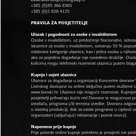
kavanalisinski@hemingway.hr
+385 (0)95 366 8365
+385 (0)1 626 4125
PRAVILA ZA POSJETITELJE
Ulazak i pogodnosti za osobe s invaliditetom
Osobe s invaliditetom, uz predočenje Nacionalne, odno
iskaznice za osobe s invaliditetom, ostvaruju 50 % popus
odabrane kategorije ulaznice, kao i jedna osoba u njihovo
ako za pojedino događanje nije navedeno drukčije. Osob
kolicima mogu telefonski rezervirati ulaznicu putem bla
Kupnja i uvjeti ulaznica
Ulaznice za događanja u organizaciji Koncertne dvorane 
Lisinskog dostupne su online isključivo putem službene s
www.lisinski.hr.
Ulaznice nije moguće rezervirati. Kupnjo
posjetitelji prihvaćaju kućni red Dvorane te mogućnost 
izvođača, programa i/ili termina izvedbe. Dvorana odgo
u vlastitoj produkciji, dok za ostale programe u cijelosti 
organizatori (uključujući reklamacije i povrat novca).
Napomena prije kupnje
Prije potvrde online kupnje potrebno je provjeriti sve po