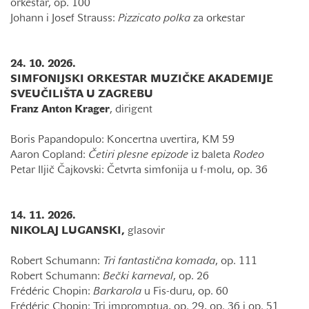
orkestar, op. 100
Johann i Josef Strauss:
Pizzicato polka
za orkestar
24. 10. 2026.
SIMFONIJSKI ORKESTAR MUZIČKE AKADEMIJE
SVEUČILIŠTA U ZAGREBU
Franz Anton Krager
, dirigent
Boris Papandopulo: Koncertna uvertira, KM 59
Aaron Copland:
Četiri plesne epizode
iz baleta
Rodeo
Petar Iljič Čajkovski: Četvrta simfonija u f-molu, op. 36
14. 11. 2026.
NIKOLAJ LUGANSKI,
glasovir
Robert Schumann:
Tri fantastična komada
, op. 111
Robert Schumann:
Bečki karneval
, op. 26
Frédéric Chopin:
Barkarola
u Fis-duru, op. 60
Frédéric Chopin: Tri impromptua, op. 29, op. 36 i op. 51