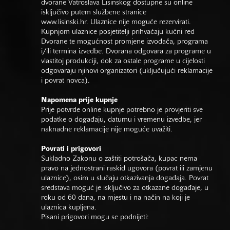
dvorane Vatroslava Lisinskog dostupne su online
isključivo putem službene stranice
www.lisinski.hr.
Ulaznice nije moguće rezervirati.
Kupnjom ulaznice posjetitelji prihvaćaju kućni red
Dvorane te mogućnost promjene izvođača, programa
i/ili termina izvedbe. Dvorana odgovara za programe u
vlastitoj produkciji, dok za ostale programe u cijelosti
odgovaraju njihovi organizatori (uključujući reklamacije
i povrat novca).
Napomena prije kupnje
Prije potvrde online kupnje potrebno je provjeriti sve
podatke o događaju, datumu i vremenu izvedbe, jer
naknadne reklamacije nije moguće uvažiti.
Povrati i prigovori
Sukladno Zakonu o zaštiti potrošača, kupac nema
pravo na jednostrani raskid ugovora (povrat ili zamjenu
ulaznice), osim u slučaju otkazivanja događaja. Povrat
sredstava moguć je isključivo za otkazane događaje, u
roku od 60 dana, na mjestu i na način na koji je
ulaznica kupljena.
Pisani prigovori mogu se podnijeti: