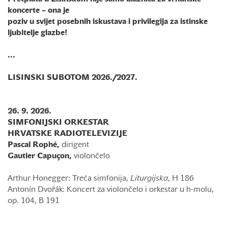
koncerte – ona je
poziv u svijet posebnih iskustava i privilegija za istinske
ljubitelje glazbe!
...
LISINSKI SUBOTOM 2026./2027.
26. 9. 2026.
SIMFONIJSKI ORKESTAR
HRVATSKE RADIOTELEVIZIJE
Pascal Rophé,
dirigent
Gautier Capuçon,
violončelo
Arthur Honegger: Treća simfonija,
Liturgijska
, H 186
Antonín Dvořák: Koncert za violončelo i orkestar u h-molu,
op. 104, B 191