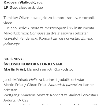
Radovan Vlatković,
rog
LP Duo,
glasovirski duo
Tomislav Oliver: novo djelo za komorni sastav, elektroniku i
video
Luciano Berio:
Calmo
za mezzosopran i 22 instrumenta
Milko Kelemen:
Composé
za dva glasovira i orkestar
Krzysztof Penderecki: Koncert za rog i orkestar,
Zimsko
putovanje
30. 1. 2027.
ŠVEDSKI KOMORNI ORKESTAR
Martin Fröst,
klarinet i umjetničko vodstvo
Jacob Mühlrad:
Helix
za klarinet i gudački orkestar
Martin Fröst / Göran Fröst:
Nomadski plesovi
za klarinet i
orkestar
Wolfgang Amadeus Mozart: Koncert za klarinet i orkestar u
A-duru, KV 622