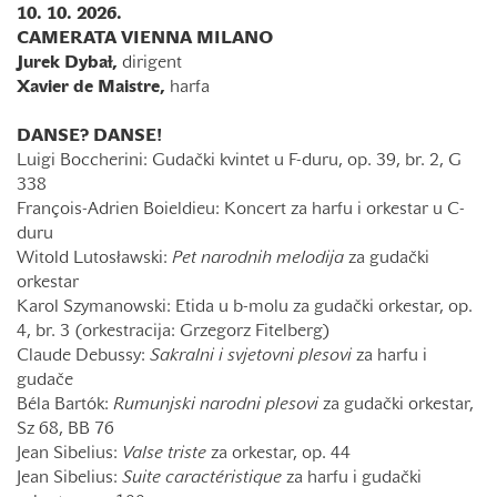
10. 10. 2026.
CAMERATA VIENNA MILANO
Jurek Dyba
ɫ
,
dirigent
Xavier de Maistre,
harfa
DANSE? DANSE!
Luigi Boccherini: Gudački kvintet u F-duru, op. 39, br. 2, G
338
François-Adrien Boieldieu: Koncert za harfu i orkestar u C-
duru
Witold Lutosławski:
Pet narodnih melodija
za gudački
orkestar
Karol Szymanowski: Etida u b-molu za gudački orkestar, op.
4, br. 3 (orkestracija: Grzegorz Fitelberg)
Claude Debussy:
Sakralni i svjetovni plesovi
za harfu i
gudače
Béla Bartók:
Rumunjski narodni plesovi
za gudački orkestar,
Sz 68, BB 76
Jean Sibelius:
Valse triste
za orkestar, op. 44
Jean Sibelius:
Suite caractéristique
za harfu i gudački