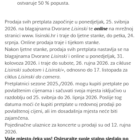
ostvaruje 50 % popusta.
Prodaja svih pretplata započinje u ponedjeljak, 25. svibnja
2026. na blagajnama Dvorane
Lisinski
te
online
na mrežnoj
stranici www. lisinski.hr i traje do ljetne stanke, do petka, 24.
srpnja. Online prodaja traje i tijekom stanke.
Nakon ljetne stanke, prodaja svih pretplata nastavlja se na
blagajnama Dvorane
Lisinski
i online u ponedjeljak, 31.
kolovoza 2026. i traje do subote, 26. rujna 2026. za cikluse
Lisinski subotom
i
Lisinski+
, odnosno do 17. listopada za
ciklus
Lisinski da camera
.
Pretplatnici sezone 2025./2026. mogu kupiti pretplate po
povlaštenim cijenama i sačuvati svoja mjesta isključivo u
razdoblju od 25. svibnja do 26. lipnja 2026. Poslije tog
datuma moći će kupiti pretplate u redovnoj prodaji po
povlaštenoj cijeni, ali im dosadašnja mjesta neće biti
zajamčena.
Pojedinačne ulaznice za koncerte u prodaji su od 12. rujna
2026.
Vaše mjesto čeka vas! Osigurajte svoje stalno sjedalo po