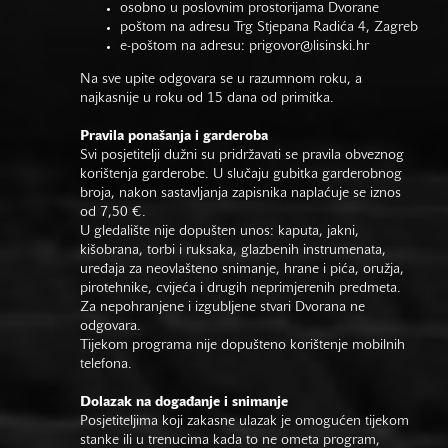
osobno u poslovnim prostorijama Dvorane
poštom na adresu Trg Stjepana Radića 4, Zagreb
e-poštom na adresu:
prigovor@lisinski.hr
Na sve upite odgovara se u razumnom roku, a
najkasnije u roku od 15 dana od primitka.
Pravila ponašanja i garderoba
Svi posjetitelji dužni su pridržavati se pravila obveznog
korištenja garderobe. U slučaju gubitka garderobnog
broja, nakon sastavljanja zapisnika naplaćuje se iznos
od 7,50 €.
U gledalište nije dopušten unos: kaputa, jakni,
kišobrana, torbi i ruksaka, glazbenih instrumenata,
uređaja za neovlašteno snimanje, hrane i pića, oružja,
pirotehnike, cvijeća i drugih neprimjerenih predmeta.
Za nepohranjene i izgubljene stvari Dvorana ne
odgovara.
Tijekom programa nije dopušteno korištenje mobilnih
telefona.
Dolazak na događanje i snimanje
Posjetiteljima koji zakasne ulazak je omogućen tijekom
stanke ili u trenucima kada to ne ometa program,