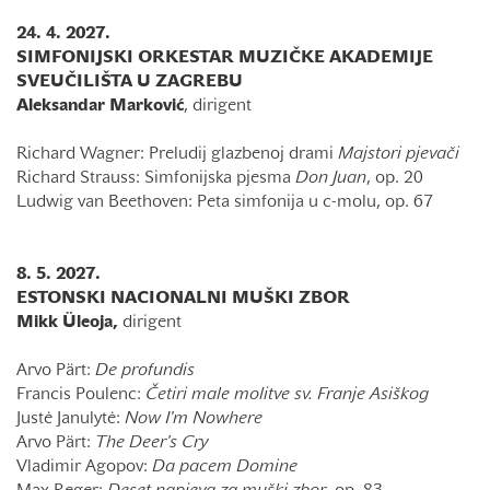
24. 4. 2027.
SIMFONIJSKI ORKESTAR MUZIČKE AKADEMIJE
SVEUČILIŠTA U ZAGREBU
Aleksandar Marković
, dirigent
Richard Wagner: Preludij glazbenoj drami
Majstori pjevači
Richard Strauss: Simfonijska pjesma
Don Juan
, op. 20
Ludwig van Beethoven: Peta simfonija u c-molu, op. 67
8. 5. 2027.
ESTONSKI NACIONALNI MUŠKI ZBOR
Mikk Üleoja,
dirigent
Arvo Pärt:
De profundis
Francis Poulenc:
Četiri male molitve sv. Franje Asiškog
Justė Janulytė:
Now I'm Nowhere
Arvo Pärt:
The Deer's Cry
Vladimir Agopov:
Da pacem Domine