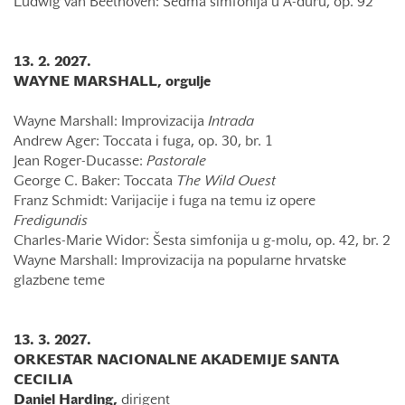
Ludwig van Beethoven: Sedma simfonija u A-duru, op. 92
13. 2. 2027.
WAYNE MARSHALL, orgulje
Wayne Marshall: Improvizacija
Intrada
Andrew Ager: Toccata i fuga, op. 30, br. 1
Jean Roger-Ducasse:
Pastorale
George C. Baker: Toccata
The Wild Ouest
Franz Schmidt: Varijacije i fuga na temu iz opere
Fredigundis
Charles-Marie Widor: Šesta simfonija u g-molu, op. 42, br. 2
Wayne Marshall: Improvizacija na popularne hrvatske
glazbene teme
13. 3. 2027.
ORKESTAR NACIONALNE AKADEMIJE SANTA
CECILIA
Daniel Harding,
dirigent