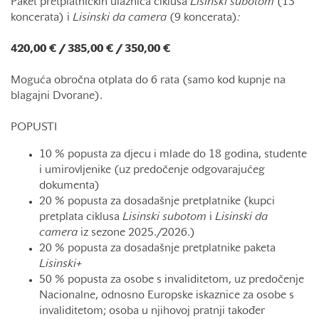
Paket pretplatničkih ulaznica ciklusa
Lisinski subotom
(13
koncerata) i
Lisinski da camera
(9 koncerata)
:
420,00 € / 385,00 € / 350,00 €
Moguća obročna otplata do 6 rata (samo kod kupnje na
blagajni Dvorane).
POPUSTI
10 % popusta za djecu i mlade do 18 godina, studente
i umirovljenike (uz predočenje odgovarajućeg
dokumenta)
20 % popusta za dosadašnje pretplatnike (kupci
pretplata ciklusa
Lisinski subotom
i
Lisinski da
camera
iz sezone 2025./2026.)
20 % popusta za dosadašnje pretplatnike paketa
Lisinski+
50 % popusta za osobe s invaliditetom, uz predočenje
Nacionalne, odnosno Europske iskaznice za osobe s
invaliditetom; osoba u njihovoj pratnji također