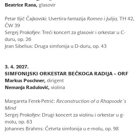
Beatrice Rana,
glasovir
Petar Iljič Čajkovski: Uvertira-fantazija
Romeo i Julija,
TH 42,
ČW 39
Sergej Prokofjev: Treći koncert za glasovir i orkestar u C-
duru, op. 26
Jean Sibelius: Druga simfonija u D-duru, op. 43
3. 4. 2027.
SIMFONIJSKI ORKESTAR BEČKOGA RADIJA – ORF
Markus Poschner,
dirigent
Nemanja Radulović,
violina
Margareta Ferek-Petrić:
Reconstruction of a Rhapsode´s
Mind
Sergej Prokofjev: Drugi koncert za violinu i orkestar u g-
molu, op. 63
Johannes Brahms: Četvrta simfonija u e-molu, op. 98