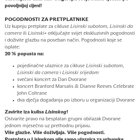
povoljnijoj cijeni!
POGODNOSTI ZA PRETPLATNIKE
Uz kupnju pretplate za cikluse
Lisinski subotom, Lisinski da
camera
ili
Lisinski+
otključajte svijet ekskluzivnih pogodnosti
i doživite glazbu na poseban način. Pogodnosti koje se
isplate:
20 % popusta na:
pojedinačne ulaznice za cikluse
Lisinski subotom
,
Lisinski da camera
i
Lisinski srijedom
svečani koncert za Dan Dvorane
koncert Branford Marsalis & Dianne Reeves Celebrate
John Coltrane
dva dječja događanja po izboru u organizaciji Dvorane
Zavirite iza kulisa
Lisinskog
!
Ostvarite pravo na besplatan grupni obilazak Dvorane
jednom mjesečno uz prethodnu prijavu.
Više glazbe. Više doživljaja. Više pogodnosti.
Pretplata u Lisinskom nije samo ulaznica za vrhunske