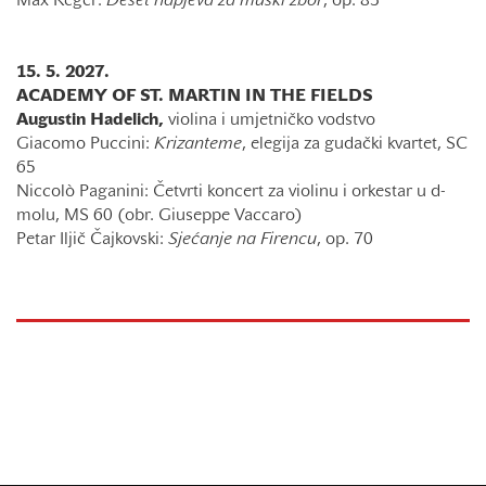
Max Reger:
Deset napjeva za muški zbor
, op. 83
15. 5. 2027.
ACADEMY OF ST. MARTIN IN THE FIELDS
Augustin Hadelich,
violina i umjetničko vodstvo
Giacomo Puccini:
Krizanteme
, elegija za gudački kvartet, SC
65
Niccolò Paganini: Četvrti koncert za violinu i orkestar u d-
molu, MS 60 (obr. Giuseppe Vaccaro)
Petar Iljič Čajkovski:
Sjećanje na Firencu
, op. 70