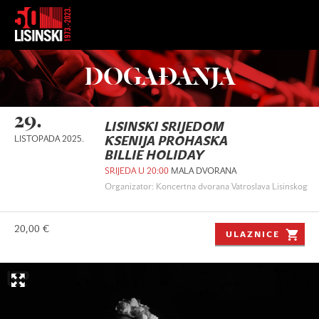
DOGAĐANJA
29.
LISINSKI SRIJEDOM
LISTOPADA 2025.
KSENIJA PROHASKA
BILLIE HOLIDAY
SRIJEDA U 20:00
MALA DVORANA
Organizator: Koncertna dvorana Vatroslava Lisinskog
20,00 €
ULAZNICE