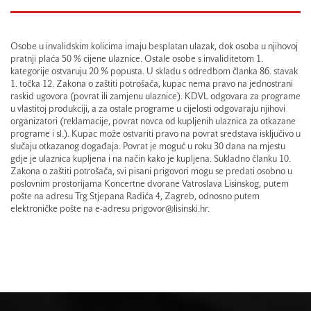
Osobe u invalidskim kolicima imaju besplatan ulazak, dok osoba u njihovoj
pratnji plaća 50 % cijene ulaznice. Ostale osobe s invaliditetom 1.
kategorije ostvaruju 20 % popusta. U skladu s odredbom članka 86. stavak
1. točka 12. Zakona o zaštiti potrošača, kupac nema pravo na jednostrani
raskid ugovora (povrat ili zamjenu ulaznice). KDVL odgovara za programe
u vlastitoj produkciji, a za ostale programe u cijelosti odgovaraju njihovi
organizatori (reklamacije, povrat novca od kupljenih ulaznica za otkazane
programe i sl.). Kupac može ostvariti pravo na povrat sredstava isključivo u
slučaju otkazanog događaja. Povrat je moguć u roku 30 dana na mjestu
gdje je ulaznica kupljena i na način kako je kupljena. Sukladno članku 10.
Zakona o zaštiti potrošača, svi pisani prigovori mogu se predati osobno u
poslovnim prostorijama Koncertne dvorane Vatroslava Lisinskog, putem
pošte na adresu Trg Stjepana Radića 4, Zagreb, odnosno putem
elektroničke pošte na e-adresu prigovor@lisinski.hr.