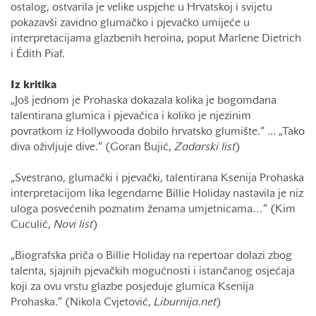
ostalog, ostvarila je velike uspjehe u Hrvatskoj i svijetu
pokazavši zavidno glumačko i pjevačko umijeće u
interpretacijama glazbenih heroina, poput Marlene Dietrich
i Édith Piaf.
Iz kritika
„Još jednom je Prohaska dokazala kolika je bogomdana
talentirana glumica i pjevačica i koliko je njezinim
povratkom iz Hollywooda dobilo hrvatsko glumište.“ ... „Tako
diva oživljuje dive.“ (Goran Bujić,
Zadarski list
)
„Svestrano, glumački i pjevački, talentirana Ksenija Prohaska
interpretacijom lika legendarne Billie Holiday nastavila je niz
uloga posvećenih poznatim ženama umjetnicama…“ (Kim
Cuculić,
Novi list
)
„Biografska priča o Billie Holiday na repertoar dolazi zbog
talenta, sjajnih pjevačkih mogućnosti i istančanog osjećaja
koji za ovu vrstu glazbe posjeduje glumica Ksenija
Prohaska.“ (Nikola Cvjetović,
Liburnija.net
)