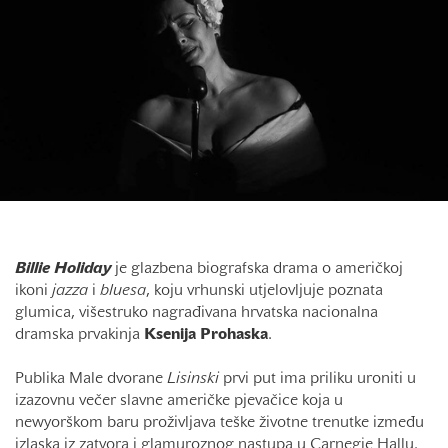
Billie
Holiday
je glazbena biografska drama o američkoj
ikoni
jazza
i
bluesa
, koju vrhunski utjelovljuje poznata
glumica, višestruko nagrađivana hrvatska nacionalna
dramska prvakinja
Ksenija
Prohaska
.
Publika Male dvorane
Lisinski
prvi put ima priliku uroniti u
izazovnu večer slavne američke pjevačice koja u
newyorškom baru proživljava teške životne trenutke između
izlaska iz zatvora i glamuroznog nastupa u Carnegie Hallu.