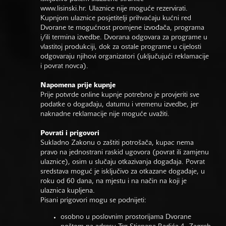
www.lisinski.hr.
Ulaznice nije moguće rezervirati.
Kupnjom ulaznice posjetitelji prihvaćaju kućni red
Dvorane te mogućnost promjene izvođača, programa
i/ili termina izvedbe. Dvorana odgovara za programe u
vlastitoj produkciji, dok za ostale programe u cijelosti
odgovaraju njihovi organizatori (uključujući reklamacije
i povrat novca).
Napomena prije kupnje
Prije potvrde online kupnje potrebno je provjeriti sve
podatke o događaju, datumu i vremenu izvedbe, jer
naknadne reklamacije nije moguće uvažiti.
Povrati i prigovori
Sukladno Zakonu o zaštiti potrošača, kupac nema
pravo na jednostrani raskid ugovora (povrat ili zamjenu
ulaznice), osim u slučaju otkazivanja događaja. Povrat
sredstava moguć je isključivo za otkazane događaje, u
roku od 60 dana, na mjestu i na način na koji je
ulaznica kupljena.
Pisani prigovori mogu se podnijeti:
osobno u poslovnim prostorijama Dvorane