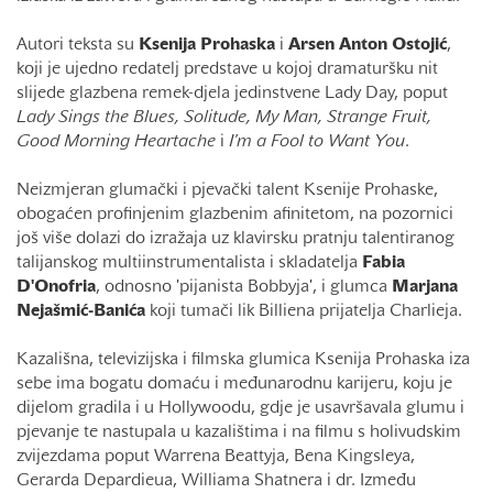
Autori teksta su
Ksenija
Prohaska
i
Arsen
Anton
Ostojić
,
koji je ujedno redatelj predstave u kojoj dramaturšku nit
slijede glazbena remek-djela jedinstvene Lady Day, poput
Lady Sings the Blues, Solitude, My Man, Strange Fruit,
Good Morning Heartache
i
I'm a Fool to Want You
.
Neizmjeran glumački i pjevački talent Ksenije Prohaske,
obogaćen profinjenim glazbenim afinitetom, na pozornici
još više dolazi do izražaja uz klavirsku pratnju talentiranog
talijanskog multiinstrumentalista i skladatelja
Fabia
D'Onofria
, odnosno 'pijanista Bobbyja', i glumca
Marjana
Nejašmić-Banića
koji tumači lik Billiena prijatelja Charlieja.
Kazališna, televizijska i filmska glumica Ksenija Prohaska iza
sebe ima bogatu domaću i međunarodnu karijeru, koju je
dijelom gradila i u Hollywoodu, gdje je usavršavala glumu i
pjevanje te nastupala u kazalištima i na filmu s holivudskim
zvijezdama poput Warrena Beattyja, Bena Kingsleya,
Gerarda Depardieua, Williama Shatnera i dr. Između