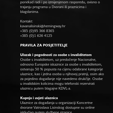
ponekad radi i po izmijenjenom rasporedu, ovisno o
trajanju programa u Dvorani ili praznicima i
blagdanima.
Kontakt:
kavanalisinski@hemingway.hr
+385 (0)95 366 8365
+385 (0)1 626 4125
PRAVILA ZA POSJETITELJE
Ulazak i pogodnosti za osobe s invaliditetom
Osobe s invaliditetom, uz predočenje Nacionalne,
odnosno Europske iskaznice za osobe s invaliditetom,
ostvaruju 50 % popusta na cijenu odabrane kategorije
ulaznice, kao i jedna osoba u njihovoj pratnji, osim ako
za pojedino događanje nije navedeno drukčije. Osobe
u invalidskim kolicima mogu telefonski rezervirati
ulaznicu putem blagajne KDVL-a.
Kupnja i uvjeti ulaznica
Ulaznice za događanja u organizaciji Koncertne
dvorane Vatroslava Lisinskog dostupne su online
isključivo putem službene stranice