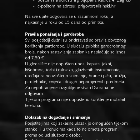
poštom na adresu Trg Stjepana Radića 4, Zagreb
e-poštom na adresu:
prigovor@lisinski.hr
Na sve upite odgovara se u razumnom roku, a
najkasnije u roku od 15 dana od primitka.
Pravila ponašanja i garderoba
Svi posjetitelji dužni su pridržavati se pravila obveznog
korištenja garderobe. U slučaju gubitka garderobnog
broja, nakon sastavljanja zapisnika naplaćuje se iznos
od 7,50 €.
U gledalište nije dopušten unos: kaputa, jakni,
kišobrana, torbi i ruksaka, glazbenih instrumenata,
uređaja za neovlašteno snimanje, hrane i pića, oružja,
pirotehnike, cvijeća i drugih neprimjerenih predmeta.
Za nepohranjene i izgubljene stvari Dvorana ne
odgovara.
Tijekom programa nije dopušteno korištenje mobilnih
telefona.
Dolazak na događanje i snimanje
Posjetiteljima koji zakasne ulazak je omogućen tijekom
stanke ili u trenucima kada to ne ometa program,
prema odluci službene osobe.