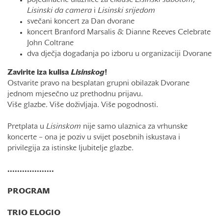
pojedinačne ulaznice za cikluse
Lisinski subotom
,
Lisinski da camera
i
Lisinski srijedom
svečani koncert za Dan dvorane
koncert Branford Marsalis & Dianne Reeves Celebrate
John Coltrane
dva dječja događanja po izboru u organizaciji Dvorane
Zavirite iza kulisa
Lisinskog
!
Ostvarite pravo na besplatan grupni obilazak Dvorane
jednom mjesečno uz prethodnu prijavu.
Više glazbe. Više doživljaja. Više pogodnosti.
Pretplata u
Lisinskom
nije samo ulaznica za vrhunske
koncerte – ona je poziv u svijet posebnih iskustava i
privilegija za istinske ljubitelje glazbe.
...................
PROGRAM
TRIO ELOGIO