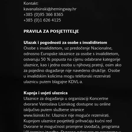
Kontakt:
kavanalisinski@hemingway.hr
+385 (0)95 366 8365
+385 (0)1 626 4125
PRAVILA ZA POSJETITELJE
Ulazak i pogodnosti za osobe s invaliditetom
Osobe s invaliditetom, uz predočenje Nacionalne,
odnosno Europske iskaznice za osobe s invaliditetom,
ostvaruju 50 % popusta na cijenu odabrane kategorije
ulaznice, kao i jedna osoba u njihovoj pratnji, osim ako
za pojedino događanje nije navedeno drukčije. Osobe
u invalidskim kolicima mogu telefonski rezervirati
ulaznicu putem blagajne KDVL-a.
Kupnja i uvjeti ulaznica
Ulaznice za događanja u organizaciji Koncertne
dvorane Vatroslava Lisinskog dostupne su online
isključivo putem službene stranice
www.lisinski.hr.
Ulaznice nije moguće rezervirati.
Kupnjom ulaznice posjetitelji prihvaćaju kućni red
Dvorane te mogućnost promjene izvođača, programa