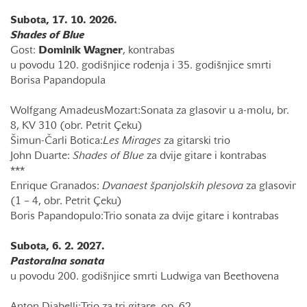
Subota, 17. 10. 2026.
Shades of Blue
Gost:
Dominik Wagner
, kontrabas
u povodu 120. godišnjice rođenja i 35. godišnjice smrti
Borisa Papandopula
Wolfgang AmadeusMozart:Sonata za glasovir u a-molu, br.
8, KV 310 (obr. Petrit Çeku)
Šimun-Čarli Botica:
Les Mirages
za gitarski trio
John Duarte:
Shades of Blue
za dvije gitare i kontrabas
***
Enrique Granados:
Dvanaest španjolskih plesova
za glasovir
(1 – 4, obr. Petrit Çeku)
Boris Papandopulo:Trio sonata za dvije gitare i kontrabas
Subota, 6. 2. 2027.
Pastoralna sonata
u povodu 200. godišnjice smrti Ludwiga van Beethovena