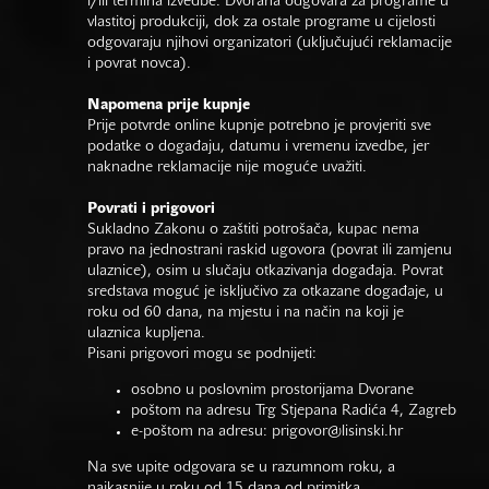
i/ili termina izvedbe. Dvorana odgovara za programe u
vlastitoj produkciji, dok za ostale programe u cijelosti
odgovaraju njihovi organizatori (uključujući reklamacije
i povrat novca).
Napomena prije kupnje
Prije potvrde online kupnje potrebno je provjeriti sve
podatke o događaju, datumu i vremenu izvedbe, jer
naknadne reklamacije nije moguće uvažiti.
Povrati i prigovori
Sukladno Zakonu o zaštiti potrošača, kupac nema
pravo na jednostrani raskid ugovora (povrat ili zamjenu
ulaznice), osim u slučaju otkazivanja događaja. Povrat
sredstava moguć je isključivo za otkazane događaje, u
roku od 60 dana, na mjestu i na način na koji je
ulaznica kupljena.
Pisani prigovori mogu se podnijeti:
osobno u poslovnim prostorijama Dvorane
poštom na adresu Trg Stjepana Radića 4, Zagreb
e-poštom na adresu:
prigovor@lisinski.hr
Na sve upite odgovara se u razumnom roku, a
najkasnije u roku od 15 dana od primitka.