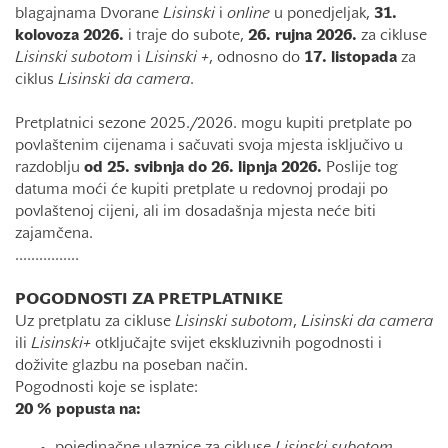
blagajnama Dvorane
Lisinski
i
online
u ponedjeljak,
31.
kolovoza 2026.
i traje do subote,
26. rujna 2026.
za cikluse
Lisinski subotom
i
Lisinski +
, odnosno do
17. listopada
za
ciklus
Lisinski da camera
.
Pretplatnici sezone 2025./2026. mogu kupiti pretplate po
povlaštenim cijenama i sačuvati svoja mjesta isključivo u
razdoblju
od 25. svibnja do 26. lipnja 2026.
Poslije tog
datuma moći će kupiti pretplate u redovnoj prodaji po
povlaštenoj cijeni, ali im dosadašnja mjesta neće biti
zajamčena.
................
POGODNOSTI ZA PRETPLATNIKE
Uz pretplatu za cikluse
Lisinski subotom
,
Lisinski da camera
ili
Lisinski+
otključajte svijet ekskluzivnih pogodnosti i
doživite glazbu na poseban način.
Pogodnosti koje se isplate:
20 % popusta na: