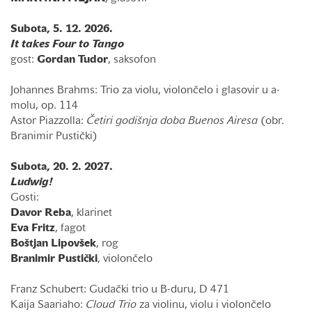
Subota, 5. 12. 2026.
It takes Four to Tango
gost:
Gordan
Tudor
, saksofon
Johannes Brahms: Trio za violu, violončelo i glasovir u a-
molu, op. 114
Astor Piazzolla:
Četiri godišnja doba Buenos Airesa
(obr.
Branimir Pustički)
Subota, 20. 2. 2027.
Ludwig!
Gosti:
Davor
Reba
, klarinet
Eva
Fritz
, fagot
Boštjan
Lipovšek
, rog
Branimir
Pustički
, violončelo
Franz Schubert: Gudački trio u B-duru, D 471
Kaija Saariaho:
Cloud Trio
za violinu, violu i violončelo