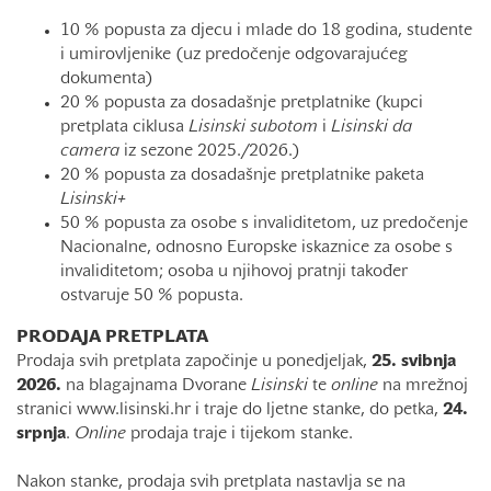
10 % popusta za djecu i mlade do 18 godina, studente
i umirovljenike (uz predočenje odgovarajućeg
dokumenta)
20 % popusta za dosadašnje pretplatnike (kupci
pretplata ciklusa
Lisinski subotom
i
Lisinski
da
camera
iz sezone 2025./2026.)
20 % popusta za dosadašnje pretplatnike paketa
Lisinski+
50 % popusta za osobe s invaliditetom, uz predočenje
Nacionalne, odnosno Europske iskaznice za osobe s
invaliditetom; osoba u njihovoj pratnji također
ostvaruje 50 % popusta.
PRODAJA PRETPLATA
Prodaja svih pretplata započinje u ponedjeljak,
25. svibnja
2026.
na blagajnama Dvorane
Lisinski
te
online
na mrežnoj
stranici www.lisinski.hr i traje do ljetne stanke, do petka,
24.
srpnja
.
Online
prodaja traje i tijekom stanke.
Nakon stanke, prodaja svih pretplata nastavlja se na