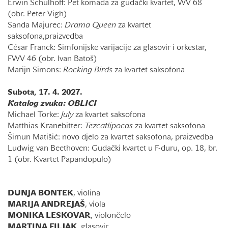
Erwin Schulhoff: Pet komada za gudački kvartet, WV 68
(obr. Peter Vigh)
Sanda Majurec:
Drama Queen
za kvartet
saksofona,praizvedba
César Franck: Simfonijske varijacije za glasovir i orkestar,
FWV 46 (obr. Ivan Batoš)
Marijn Simons:
Rocking
Birds
za kvartet saksofona
Subota, 17. 4. 2027.
Katalog zvuka: OBLICI
Michael Torke:
July
za kvartet saksofona
Matthias Kranebitter:
Tezcatlipocas
za kvartet saksofona
Šimun Matišić: novo djelo za kvartet saksofona, praizvedba
Ludwig van Beethoven: Gudački kvartet u F-duru, op. 18, br.
1 (obr. Kvartet Papandopulo)
DUNJA
BONTEK
, violina
MARIJA
ANDREJAŠ
, viola
MONIKA
LESKOVAR
, violončelo
MARTINA
FILJAK
, glasovir