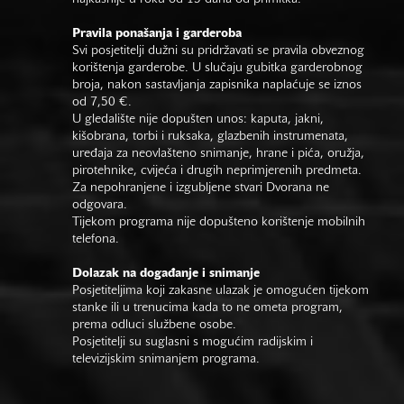
Pravila ponašanja i garderoba
Svi posjetitelji dužni su pridržavati se pravila obveznog
korištenja garderobe. U slučaju gubitka garderobnog
broja, nakon sastavljanja zapisnika naplaćuje se iznos
od 7,50 €.
U gledalište nije dopušten unos: kaputa, jakni,
kišobrana, torbi i ruksaka, glazbenih instrumenata,
uređaja za neovlašteno snimanje, hrane i pića, oružja,
pirotehnike, cvijeća i drugih neprimjerenih predmeta.
Za nepohranjene i izgubljene stvari Dvorana ne
odgovara.
Tijekom programa nije dopušteno korištenje mobilnih
telefona.
Dolazak na događanje i snimanje
Posjetiteljima koji zakasne ulazak je omogućen tijekom
stanke ili u trenucima kada to ne ometa program,
prema odluci službene osobe.
Posjetitelji su suglasni s mogućim radijskim i
televizijskim snimanjem programa.