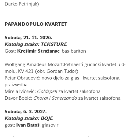
Darko Petrinjak)
PAPANDOPULO KVARTET
Subota, 21. 11. 2026.
Katalog zvuka: TEKSTURE
Gost:
Krešimir
Stražanac
, bas-bariton
Wolfgang Amadeus Mozart:Petnaesti gudački kvartet u d-
molu, KV 421 (obr. Gordan Tudor)
Petar Obradović: novo djelo za glas i kvartet saksofona,
praizvedba
Mirela Ivičević:
Goldspell
za kvartet saksofona
Davor Bobić:
Choral i Scherzando
za kvartet saksofona
Subota, 6. 3. 2027.
Katalog zvuka: BOJE
gost:
Ivan
Batoš
, glasovir