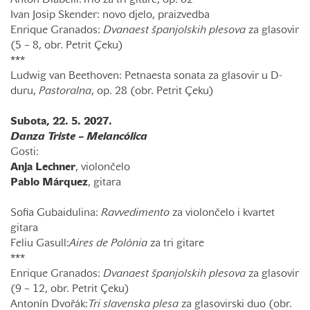
Anton Diabelli:Trio za tri gitare, op. 62
Ivan Josip Skender: novo djelo, praizvedba
Enrique Granados:
Dvanaest španjolskih plesova
za glasovir
(5 – 8, obr. Petrit Çeku)
***
Ludwig van Beethoven: Petnaesta sonata za glasovir u D-
duru,
Pastoralna
, op. 28 (obr. Petrit Çeku)
Subota, 22. 5. 2027.
Danza Triste – Melancólica
Gosti:
Anja
Lechner
, violončelo
Pablo
Márquez
, gitara
Sofia Gubaidulina:
Ravvedimento
za violončelo i kvartet
gitara
Feliu Gasull:
Aires de Polònia
za tri gitare
***
Enrique Granados:
Dvanaest španjolskih plesova
za glasovir
(9 – 12, obr. Petrit Çeku)
Antonín Dvořák:
Tri slavenska plesa
za glasovirski duo (obr.