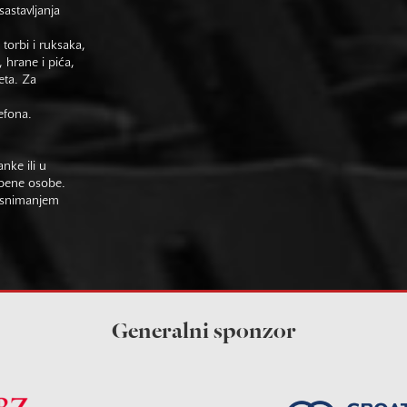
astavljanja
 torbi i ruksaka,
 hrane i pića,
eta. Za
efona.
nke ili u
žbene osobe.
im snimanjem
Generalni sponzor