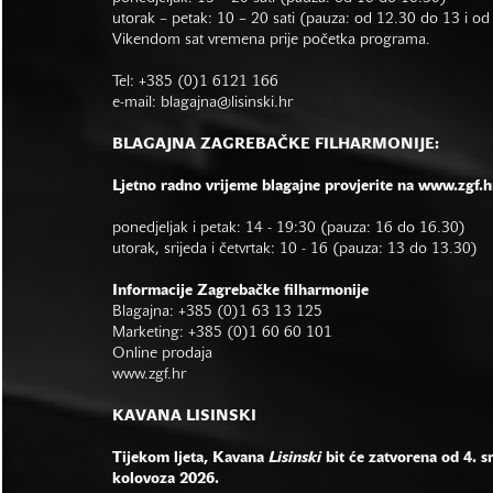
utorak – petak: 10 – 20 sati (pauza: od 12.30 do 13 i o
Vikendom sat vremena prije početka programa.
Tel: +385 (0)1 6121 166
e-mail:
blagajna@lisinski.hr
BLAGAJNA ZAGREBAČKE FILHARMONIJE:
Ljetno radno vrijeme blagajne provjerite na www.zgf.h
ponedjeljak i petak: 14 - 19:30 (pauza: 16 do 16.30)
utorak, srijeda i četvrtak: 10 - 16 (pauza: 13 do 13.30)
Informacije Zagrebačke filharmonije
Blagajna: +385 (0)1 63 13 125
Marketing: +385 (0)1 60 60 101
Online prodaja
www.zgf.hr
KAVANA LISINSKI
Tijekom ljeta, Kavana
Lisinski
bit će zatvorena od 4. s
kolovoza 2026.