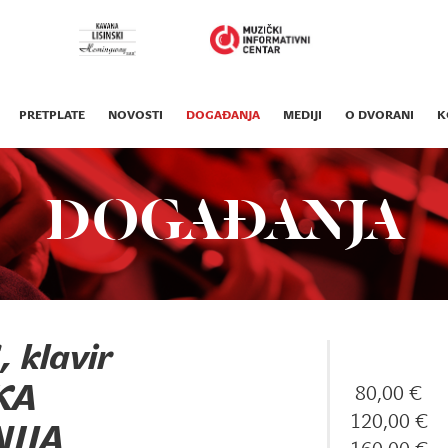
PRETPLATE
NOVOSTI
DOGAĐANJA
MEDIJI
O DVORANI
K
DOGAĐANJA
klavir
KA
80,00 €
120,00 €
IJA