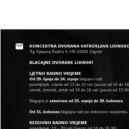
KONCERTNA DVORANA VATROSLAVA LISINSK
Trg Stjepana Radića 4, HR-10000 Zagreb
BLAGAJNE DVORANE
LISINSKI
LJETNO RADNO VRIJEME
Od 29. lipnja do 24. srpnja
blagajna radi:
ponedjeljak, srijeda od 13 do 20 sati (pauza od 16 do 1
utorak, četvrtak, petak od 10 do 16 sati (pauza od 12:30
Blagajna je
zatvorena od 25. srpnja do 30. kolovoza
.
Od 31. kolovoza
blagajna radi po redovnom rasporedu.
REDOVNO RADNO VRIJEME
ponedjeljak: 13 – 20 sati (pauza: od 16 do 16.30)