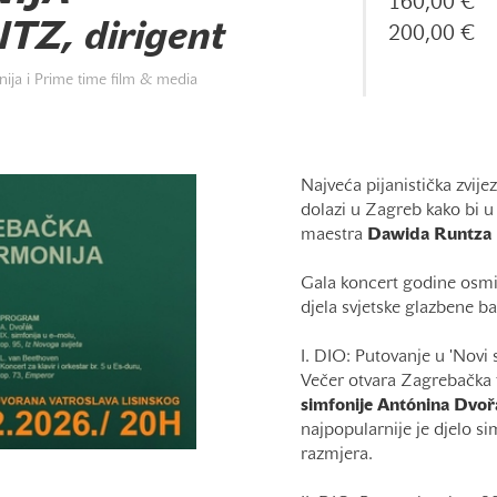
160,00 €
Z, dirigent
200,00 €
ija i Prime time film & media
Najveća pijanistička zvije
dolazi u Zagreb kako bi 
maestra
Dawida Runtza
Gala koncert godine osmišl
djela svjetske glazbene ba
I. DIO: Putovanje u 'Novi s
Večer otvara Zagrebačka
simfonije Antónina Dvoř
najpopularnije je djelo s
razmjera.