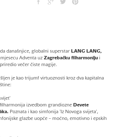
zda današnjice, globalni superstar
LANG LANG,
u mjesecu Adventa uz
Zagrebačku filharmoniju
i
priredio večer čiste magije.
jen je kao trijumf virtuoznosti kroz dva kapitalna
štine:
vijet'
 filharmonija izvedbom grandiozne
Devete
áka.
Poznata i kao simfonija 'Iz Novoga svijeta',
imfonijske glazbe uopće – moćno, emotivno i epskih