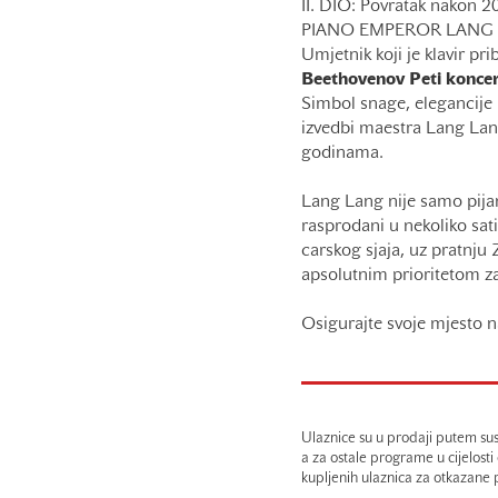
II. DIO: Povratak nakon 2
PIANO EMPEROR LANG
Umjetnik koji je klavir pri
Beethovenov
Peti koncer
Simbol snage, elegancije 
izvedbi maestra Lang Langa
godinama.
Lang Lang nije samo pijani
rasprodani u nekoliko sat
carskog sjaja, uz pratnju 
apsolutnim prioritetom za 
Osigurajte svoje mjesto n
Ulaznice su u prodaji putem sus
a za ostale programe u cijelosti
kupljenih ulaznica za otkazane p