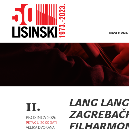
NASLOVNA
11.
LANG LANG, 
ZAGREBAČ
PROSINCA 2026.
PETAK U 20:00 SATI
FILHARMON
VELIKA DVORANA