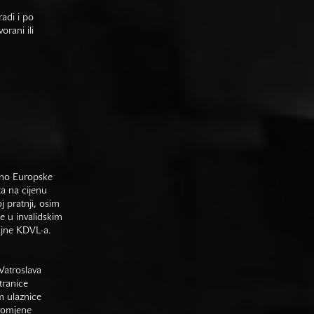
adi i po
rani ili
sno Europske
ta na cijenu
j pratnji, osim
e u invalidskim
gajne KDVL-a.
Vatroslava
tranice
m ulaznice
promjene