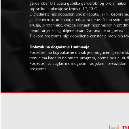
garderobe. U slučaju gubitka garderobnog broja, nakon s
zapisnika naplaćuje se iznos od 7,50 €.
U gledalište nije dopušten unos: kaputa, jakni, kišobrana,
glazbenih instrumenata, uređaja za neovlašteno snimanje,
oružja, pirotehnike, cvijeća i drugih neprimjerenih predm
nepohranjene i izgubljene stvari Dvorana ne odgovara.
Tijekom programa nije dopušteno korištenje mobilnih tel
Dolazak na događanje i snimanje
Posjetiteljima koji zakasne ulazak je omogućen tijekom sta
trenucima kada to ne ometa program, prema odluci slu
Posjetitelji su suglasni s mogućim radijskim i televizijsk
programa.