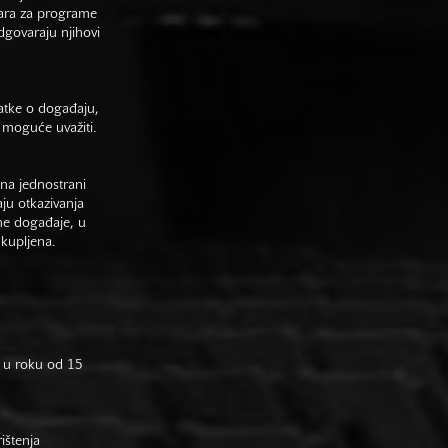
vara za programe
odgovaraju njihovi
datke o događaju,
 moguće uvažiti.
na jednostrani
aju otkazivanja
ne događaje, u
 kupljena.
 u roku od 15
rištenja