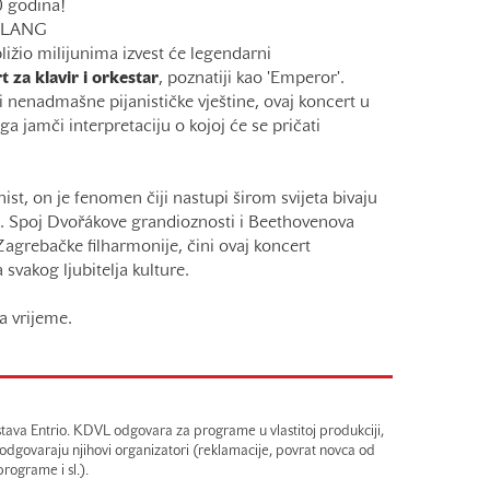
0 godina!
 LANG
bližio milijunima izvest će legendarni
t za klavir
i orkestar
, poznatiji kao 'Emperor'.
i nenadmašne pijanističke vještine, ovaj koncert u
 jamči interpretaciju o kojoj će se pričati
st, on je fenomen čiji nastupi širom svijeta bivaju
i. Spoj Dvořákove grandioznosti i Beethovenova
Zagrebačke filharmonije, čini ovaj koncert
svakog ljubitelja kulture.
a vrijeme.
tava Entrio. KDVL odgovara za programe u vlastitoj produkciji,
 odgovaraju njihovi organizatori (reklamacije, povrat novca od
rograme i sl.).