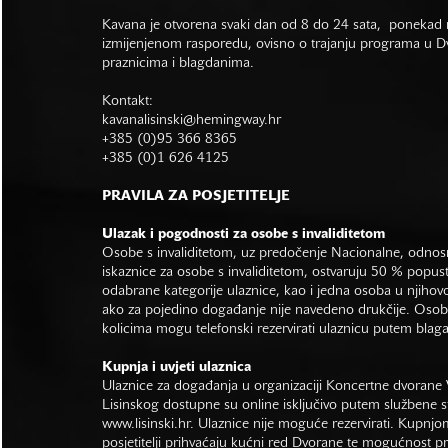
Kavana je otvorena svaki dan od 8 do 24 sata, ponekad r
izmijenjenom rasporedu, ovisno o trajanju programa u Dvo
praznicima i blagdanima.
Kontakt:
kavanalisinski@hemingway.hr
+385 (0)95 366 8365
+385 (0)1 626 4125
PRAVILA ZA POSJETITELJE
Ulazak i pogodnosti za osobe s invaliditetom
Osobe s invaliditetom, uz predočenje Nacionalne, odno
iskaznice za osobe s invaliditetom, ostvaruju 50 % popus
odabrane kategorije ulaznice, kao i jedna osoba u njihovo
ako za pojedino događanje nije navedeno drukčije. Osob
kolicima mogu telefonski rezervirati ulaznicu putem bla
Kupnja i uvjeti ulaznica
Ulaznice za događanja u organizaciji Koncertne dvorane 
Lisinskog dostupne su online isključivo putem službene s
www.lisinski.hr.
Ulaznice nije moguće rezervirati. Kupnjo
posjetitelji prihvaćaju kućni red Dvorane te mogućnost 