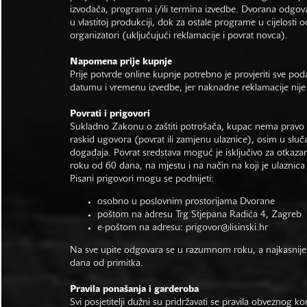
izvođača, programa i/ili termina izvedbe. Dvorana odgo
u vlastitoj produkciji, dok za ostale programe u cijelosti 
organizatori (uključujući reklamacije i povrat novca).
Napomena prije kupnje
Prije potvrde online kupnje potrebno je provjeriti sve po
datumu i vremenu izvedbe, jer naknadne reklamacije nije
Povrati i prigovori
Sukladno Zakonu o zaštiti potrošača, kupac nema pravo 
raskid ugovora (povrat ili zamjenu ulaznice), osim u sluč
događaja. Povrat sredstava moguć je isključivo za otkaza
roku od 60 dana, na mjestu i na način na koji je ulaznica
Pisani prigovori mogu se podnijeti:
osobno u poslovnim prostorijama Dvorane
poštom na adresu Trg Stjepana Radića 4, Zagreb
e-poštom na adresu:
prigovor@lisinski.hr
Na sve upite odgovara se u razumnom roku, a najkasnije
dana od primitka.
Pravila ponašanja i garderoba
Svi posjetitelji dužni su pridržavati se pravila obveznog ko