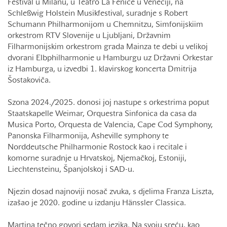
Festival u Milanu, u Teatro La Fenice u Veneciji, na
Schleßwig Holstein Musikfestival, suradnje s Robert
Schumann Philharmonijom u Chemnitzu, Simfonijskiim
orkestrom RTV Slovenije u Ljubljani, Državnim
Filharmonijskim orkestrom grada Mainza te debi u velikoj
dvorani Elbphilharmonie u Hamburgu uz Državni Orkestar
iz Hamburga, u izvedbi 1. klavirskog koncerta Dmitrija
Šostakoviča.
Szona 2024./2025. donosi joj nastupe s orkestrima poput
Staatskapelle Weimar, Orquestra Sinfonica da casa da
Musica Porto, Orquesta de Valencia, Cape Cod Symphony,
Panonska Filharmonija, Asheville symphony te
Norddeutsche Philharmonie Rostock kao i recitale i
komorne suradnje u Hrvatskoj, Njemačkoj, Estoniji,
Liechtensteinu, Španjolskoj i SAD-u.
Njezin dosad najnoviji nosač zvuka, s djelima Franza Liszta,
izašao je 2020. godine u izdanju Hänssler Classica.
Martina tečno govori sedam jezika. Na svoju sreću, kao