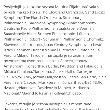
Posljednjih je nekoliko sezona Martina Filjak surađivala s
orkestrima kao što su The Cleveland Orchestra, Sand Diego
Symphony, The Florida Orchestra, Strasbourg
Philharmonic, Barcelona Symphony, Bilbao Symphony,
Deutsche Radio Philharmonie, Staatskapelle Weimar,
Staatskapelle Halle, Bremen Philharmonic, Lübeck
Philharmonic, Robert - Schumann Philharmonie Chemnitz,
Slovenska filharmonija, Japan Century Symphony orchestra,
Israel Chamber Orchestrra kao i Orchestra Simfonica La
Verdi u Milanu. Takodjer, nastupala je na znamenitim
pozornicama dvorana kao što su Concertgebouw
Amsterdam, Konzerthaus Berlin, l’Auditori and Palau de la
Música Catalana/Barcelona, Zankel Hall u Carnegie
Hallu/New York, Jordan Hall/Boston, Teatro San Carlo, Sala
Verdi, Salle Gaveau, Musikverein i Konzerthaus/Beč, NDR
dvorana/Hannover, Residenz in Munich, Auditorio
Nacional/ Madrid te Ravinia Festival/Chicago.
Također, zadnjih je sezona nastupala uz renomirane
dirigente kao što su JoAnn Falletta, Stanislav Kochanovsky,