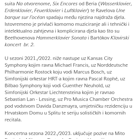
suita
Na otvorenome
,
Six Encores
od Beria (
Wasserklavier
,
Erdenklavier
,
Feuerklavier
i
Luftklavier
) te Ravelova
Une
barque sur l’océan
spadaju među njezina najdraža djela.
Istovremeno je privlači komorno muziciranje ali i tehnički i
intelektualno zahtjevna i komplicirana djela kao što su
Beethovenova
Hammerklavier Sonata
i Bartókov
Klavirski
koncert br. 2
.
U sezoni 2021./2022. niže nastupe uz Kansas City
Symphony kojim ravna Michael Francis, uz Norddeutsche
Philharmonie Rostock koju vodi Marcus Bosch, uz
Simfonijski orkestar HRT-a kojim ravna Pascal Rophé, uz
Bilbao Symphony koji vodi Guenther Neuhold, uz
Simfonijski Orkestar Liechtensteina kojim je ravnao
Sebastian Lan - Lessing, uz Pro Musica Chamber Orchestra
pod vodstvom Davida Danzmayra, umjetničku rezidenciju u
Hrvatskom Domu u Splitu te seriju solističkih i komornih
recitala.
Koncertna sezona 2022./2023. uključuje pozive na Mito