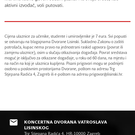
aktivni izvođač, voli putovati.
Cijena ulaznice za učenike, studente i umirovljenike je 7 eura. Svi popusti
se ostvaruju na blagajnama Dvorane Lisinski. Sukladno Zakonu o zaštiti
potrošača, kupac nema pravo na jednostrani raskid ugovora (povrat ili
zamjenu ulaznice), osim u slučaju otkazivanja događaja. Povrat sredstava
moguć je isključivo za otkazane događaje, u roku od 60 dana, na mjestu i
na način na koji je ulaznica kupljena. Pisani prigovori mogu se podnijeti
osobno u poslovnim prostorijama Dvorane, poštom na adresu Trg
Stjepana Radića 4, Zagreb ili e-poštom na adresu prigovor@lisinski.hr.
KONCERTNA DVORANA VATROSLAVA
LISINSKOG
Trg Stjepana Radića 4, HR-10000 Zagreb