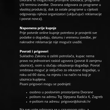
Dvorane te mogućnost promjene izvođača, programa
i/ili termina izvedbe. Dvorana odgovara za programe u
vlastitoj produkciji, dok za ostale programe u cijelosti
odgovaraju njihovi organizatori (uključujući reklamacije
i povrat novca).
Napomena prije kupnje
Prije potvrde online kupnje potrebno je provjeriti sve
podatke o događaju, datumu i vremenu izvedbe, jer
naknadne reklamacije nije moguće uvažiti.
Povrati i prigovori
Sukladno Zakonu o zaštiti potrošača, kupac nema
pravo na jednostrani raskid ugovora (povrat ili zamjenu
ulaznice), osim u slučaju otkazivanja događaja. Povrat
sredstava moguć je isključivo za otkazane događaje, u
roku od 60 dana, na mjestu i na način na koji je
ulaznica kupljena.
Pisani prigovori mogu se podnijeti:
osobno u poslovnim prostorijama Dvorane
poštom na adresu Trg Stjepana Radića 4, Zagreb
e-poštom na adresu:
prigovor@lisinski.hr
Na sve upite odgovara se u razumnom roku, a