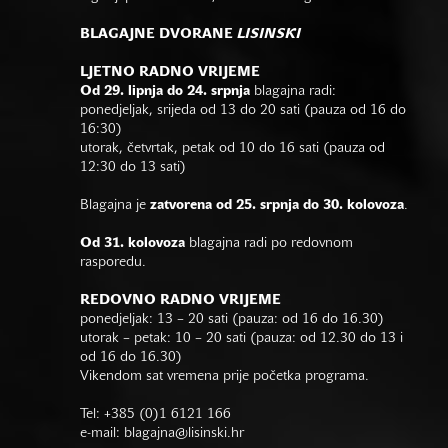
BLAGAJNE DVORANE
LISINSKI
LJETNO RADNO VRIJEME
Od 29. lipnja do 24. srpnja
blagajna radi:
ponedjeljak, srijeda od 13 do 20 sati (pauza od 16 do
16:30)
utorak, četvrtak, petak od 10 do 16 sati (pauza od
12:30 do 13 sati)
Blagajna je
zatvorena od 25. srpnja do 30. kolovoza
.
Od 31. kolovoza
blagajna radi po redovnom
rasporedu.
REDOVNO RADNO VRIJEME
ponedjeljak: 13 – 20 sati (pauza: od 16 do 16.30)
utorak – petak: 10 – 20 sati (pauza: od 12.30 do 13 i
od 16 do 16.30)
Vikendom sat vremena prije početka programa.
Tel: +385 (0)1 6121 166
e-mail:
blagajna@lisinski.hr