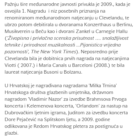
Pažnju šire međunarodne javnosti privukla je 2009., kada je
osvojila 1. Nagradu i niz posebnih priznanja na
renomiranom međunarodnom natjecanju u Clevelandu, te
ubrzo potom debitirala u dvoranama Konzerthaus u Berlinu,
Musikverein u Beču kao i dvorani Zankel u Carnegie Hallu
(
'Živopisna i privlačna scenska prisutnost …. snalažljivost
tehnike i prirodnost muzikalnost
i
...Pijanistica vrijedna
pozornosti',
The New York Times
). Neposredno prije
Clevelanda bila je dobitnica prvih nagrada na natjecanjima
Viotti ( 2007.) i Maria Canals u Barceloni (2008.) te bila
laureat natjecanja Busoni u Bolzanu.
U Hrvatskoj je nagrađivana nagradama 'Milka Trnina'
Hrvatskoga društva glazbenih umjetnika, državnom
nagradom 'Vladimir Nazor' za izvedbe Brahmsova Prvoga
koncerta i Kelemenova koncerta, 'Orlandom' za nastup na
Dubrovačkim ljetnim igrama, Juditom za izvedbu koncerta
Dore Pejačević na Splitskom ljetu, a 2009. godine
odlikovana je Redom Hrvatskog pletera za postignuća u
glazbi.