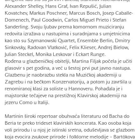
Alexander Shelley, Hans Graf, Ivan Repušić, Julian
Kovatchev, Markus Poschner, Marcus Bosch, Josep Caballe-
Domenech, Paul Goodwin, Carlos Miguel Prieto i Stefan
Sanderling. Svoju ljubav prema komornom muziciranju
redovita izražava u nastupima i suradnjama s umjetnicima
kao sto su Szymanowski Quartet, Ensemble Berlin, Dmitry
Sinkovsky, Radovan Vlatković, Felix Klieser, Andrej Bielow,
Julian Steckel, Monika Leskovar i Eckart Runge.
Rođena u glazbeničkoj obitelji, Martina Filjak počela je učiti
glasovir s pet godina, a već u šestoj prvi put javno nastupa.
Glazbenu je naobrazbu stekla na Muzičkoj akademiji u
Zagrebu i na bečkom Konzervatoriju, a potom ju završila u
renomiranoj klasi za soliste u Hannoveru. Pohađala je i
majstorske tečajeve na prestižnoj Klavirskoj akademiji na
jezeru Como u Italiji.
Martinin široki repertoar obuhvaća literaturu od Bacha do
Beria te preko trideset klavirskih koncerata. Kao osoba koja
voli prirodu i u njoj je istinski sretna, oduševljava se glazbom
koja evocira zvukove prirode i folklorne melodije – Bartókova