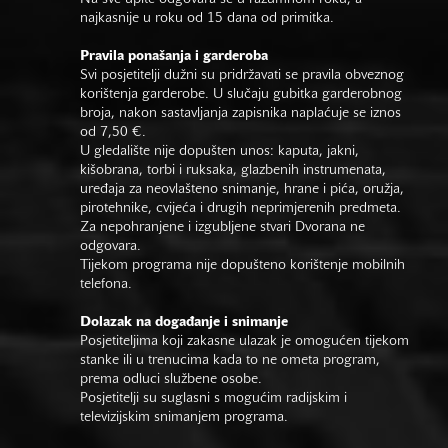
najkasnije u roku od 15 dana od primitka.
Pravila ponašanja i garderoba
Svi posjetitelji dužni su pridržavati se pravila obveznog
korištenja garderobe. U slučaju gubitka garderobnog
broja, nakon sastavljanja zapisnika naplaćuje se iznos
od 7,50 €.
U gledalište nije dopušten unos: kaputa, jakni,
kišobrana, torbi i ruksaka, glazbenih instrumenata,
uređaja za neovlašteno snimanje, hrane i pića, oružja,
pirotehnike, cvijeća i drugih neprimjerenih predmeta.
Za nepohranjene i izgubljene stvari Dvorana ne
odgovara.
Tijekom programa nije dopušteno korištenje mobilnih
telefona.
Dolazak na događanje i snimanje
Posjetiteljima koji zakasne ulazak je omogućen tijekom
stanke ili u trenucima kada to ne ometa program,
prema odluci službene osobe.
Posjetitelji su suglasni s mogućim radijskim i
televizijskim snimanjem programa.