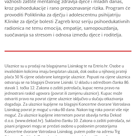
važnosti zaštite mentalnog zdravlja djece i mladih danas,
kroz psihoedukacije i rano prepoznavanje rizika. Program će
provoditi Poliklinika za dječju i adolescentnu psihijatriju
Klinike za dječje bolesti Zagreb kroz seriju psihoedukativnih
radionica ne temu emocija, empatije, samopouzdanja,
suočavanja sa stresom i odnosa između djece i roditelja.
Ulaznice su u prodaji na blagajnama Lisinskog te na Entrio.hr. Osobe u
invalidskim kolicima imaju besplatan ulazak, dok osoba u njihovoj pratnji
plaća 50 % cijene odabrane kategorije ulaznice. Popusti na cijene ulaznica
ostvaruju se na blagajni Dvorane Lisinski. U skladu s odredbom članka 86.
stavak 1. točka 12. Zakona o zaštiti potrošača, kupac nema pravo na
jednostrani raskid ugovora (povrat ili zamjenu ulaznice). Kupac može
ostvariti pravo na povrat cijene ulaznice isključivo u slučaju otkazivanja
događaja. Za ulaznice kupljene na blagajni Koncertne dvorane Vatroslava
Lisinskog povrat je moguć u roku 60 dana. Nakon tog roka povrat više nije
moguć. Za ulaznice kupljene internetom povrat obavlja tvrtka Dekod
d.o.o. (www.dekod.hr). Sukladno članku 10. Zakona o zaštiti potrošača, svi
pisani prigovori mogu se predati osobno u poslovnim prostorijama
Koncertne dvorane Vatroslava Lisinskog, putem pošte na adresu Trg