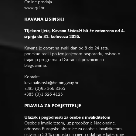
Online prodaja
www.zgf.hr
KAVANA LISINSKI
Tijekom ljeta, Kavana
Lisinski
bit će zatvorena od 4.
srpnja do 31. kolovoza 2026.
Kavana je otvorena svaki dan od 8 do 24 sata,
ponekad radi i po izmijenjenom rasporedu, ovisno o
trajanju programa u Dvorani ili praznicima i
blagdanima.
Kontakt:
kavanalisinski@hemingway.hr
+385 (0)95 366 8365
+385 (0)1 626 4125
PRAVILA ZA POSJETITELJE
Ulazak i pogodnosti za osobe s invaliditetom
Osobe s invaliditetom, uz predočenje Nacionalne,
odnosno Europske iskaznice za osobe s invaliditetom,
ostvaruju 50 % popusta na cijenu odabrane kategorije