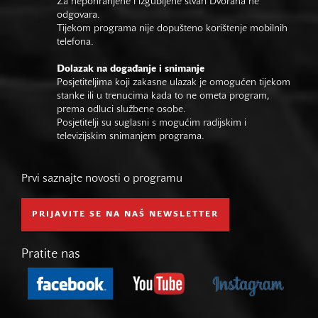
Za nepohranjene i izgubljene stvari Dvorana ne
odgovara.
Tijekom programa nije dopušteno korištenje mobilnih
telefona.
Dolazak na događanje i snimanje
Posjetiteljima koji zakasne ulazak je omogućen tijekom
stanke ili u trenucima kada to ne ometa program,
prema odluci službene osobe.
Posjetitelji su suglasni s mogućim radijskim i
televizijskim snimanjem programa.
Prvi saznajte novosti o programu
PRIJAVITE SE NA NAŠ NEWSLETTER
Pratite nas