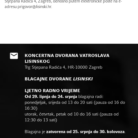
Stjepana Radića 4, Zagreb, odnosno putem elektroničke pošte na e-
adresu prigovor@lisinski.hr.
KONCERTNA DVORANA VATROSLAVA
LISINSKOG
Trg Stjepana Radića 4, HR-10000 Zagreb
BLAGAJNE DVORANE
LISINSKI
LJETNO RADNO VRIJEME
Od 29. lipnja do 24. srpnja
blagajna radi:
ponedjeljak, srijeda od 13 do 20 sati (pauza od 16 do
16:30)
utorak, četvrtak, petak od 10 do 16 sati (pauza od
12:30 do 13 sati)
Blagajna je
zatvorena od 25. srpnja do 30. kolovoza
.