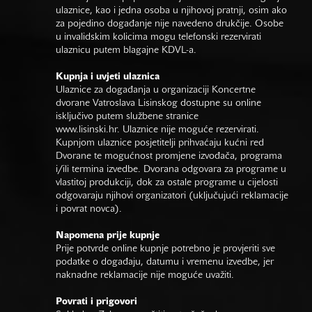
ulaznice, kao i jedna osoba u njihovoj pratnji, osim ako
za pojedino događanje nije navedeno drukčije. Osobe
u invalidskim kolicima mogu telefonski rezervirati
ulaznicu putem blagajne KDVL-a.
Kupnja i uvjeti ulaznica
Ulaznice za događanja u organizaciji Koncertne
dvorane Vatroslava Lisinskog dostupne su online
isključivo putem službene stranice
www.lisinski.hr.
Ulaznice nije moguće rezervirati.
Kupnjom ulaznice posjetitelji prihvaćaju kućni red
Dvorane te mogućnost promjene izvođača, programa
i/ili termina izvedbe. Dvorana odgovara za programe u
vlastitoj produkciji, dok za ostale programe u cijelosti
odgovaraju njihovi organizatori (uključujući reklamacije
i povrat novca).
Napomena prije kupnje
Prije potvrde online kupnje potrebno je provjeriti sve
podatke o događaju, datumu i vremenu izvedbe, jer
naknadne reklamacije nije moguće uvažiti.
Povrati i prigovori