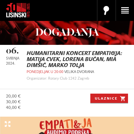
DOGAĐANJA
06.
HUMANITARNI KONCERT EMPATI&JA:
SVIBNJA
MATIJA CVEK, LORENA BUĆAN, MIA
2024.
DIMŠIĆ, MARKO TOLJA
PONEDJELJAK U 20:00
VELIKA DVORANA
Organizator: Rotary Club 1242 Zagreb
20,00 €
ULAZNICE
30,00 €
40,00 €