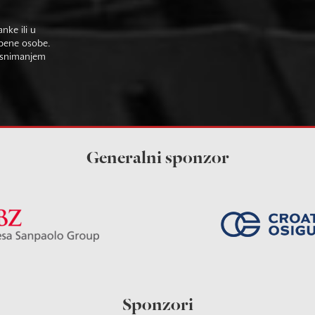
nke ili u
žbene osobe.
im snimanjem
Generalni sponzor
Sponzori