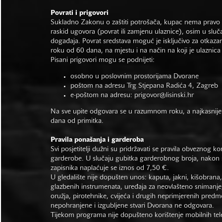
Povrati i prigovori
Sukladno Zakonu o zaštiti potrošača, kupac nema pravo 
raskid ugovora (povrat ili zamjenu ulaznice), osim u sluč
događaja. Povrat sredstava moguć je isključivo za otkaza
roku od 60 dana, na mjestu i na način na koji je ulaznica
Pisani prigovori mogu se podnijeti:
osobno u poslovnim prostorijama Dvorane
poštom na adresu Trg Stjepana Radića 4, Zagreb
e-poštom na adresu:
prigovor@lisinski.hr
Na sve upite odgovara se u razumnom roku, a najkasnije
dana od primitka.
Pravila ponašanja i garderoba
Svi posjetitelji dužni su pridržavati se pravila obveznog ko
garderobe. U slučaju gubitka garderobnog broja, nakon s
zapisnika naplaćuje se iznos od 7,50 €.
U gledalište nije dopušten unos: kaputa, jakni, kišobrana,
glazbenih instrumenata, uređaja za neovlašteno snimanje,
oružja, pirotehnike, cvijeća i drugih neprimjerenih predm
nepohranjene i izgubljene stvari Dvorana ne odgovara.
Tijekom programa nije dopušteno korištenje mobilnih tel