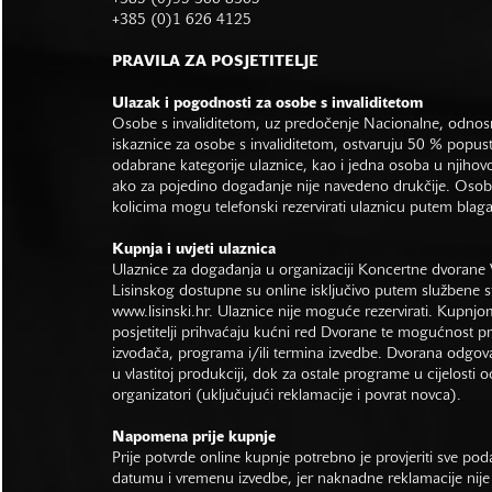
+385 (0)1 626 4125
PRAVILA ZA POSJETITELJE
Ulazak i pogodnosti za osobe s invaliditetom
Osobe s invaliditetom, uz predočenje Nacionalne, odno
iskaznice za osobe s invaliditetom, ostvaruju 50 % popus
odabrane kategorije ulaznice, kao i jedna osoba u njihovo
ako za pojedino događanje nije navedeno drukčije. Osob
kolicima mogu telefonski rezervirati ulaznicu putem bla
Kupnja i uvjeti ulaznica
Ulaznice za događanja u organizaciji Koncertne dvorane 
Lisinskog dostupne su online isključivo putem službene s
www.lisinski.hr.
Ulaznice nije moguće rezervirati. Kupnjo
posjetitelji prihvaćaju kućni red Dvorane te mogućnost 
izvođača, programa i/ili termina izvedbe. Dvorana odgo
u vlastitoj produkciji, dok za ostale programe u cijelosti 
organizatori (uključujući reklamacije i povrat novca).
Napomena prije kupnje
Prije potvrde online kupnje potrebno je provjeriti sve po
datumu i vremenu izvedbe, jer naknadne reklamacije nije