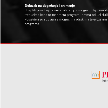
Dolazak na događanje i snimanje
Posjetiteljima koji zakasne ulazak je omogućen tijekom sta
trenucima kada to ne ometa program, prema odluci slu
Posjetitelji su suglasni s mogućim radijskim i televizijsk
programa.