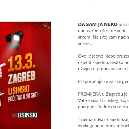
DA SAM JA NEKO
je sa
danas. Ono što me vodi i 
srcem. Na svoj vam način 
scene…
Ovo je jedno lijepo druže
osjetiti zajedno. Svatko 
oživjeti u prepoznavanju 
Preporučuje se za sve gene
PREMIJERA u Zagrebu je 
Vatroslava Lisinskog, koja 
energije. Dođite da se dr
#nemamdvasrcajednozal
#nikoganemrzimsamonek