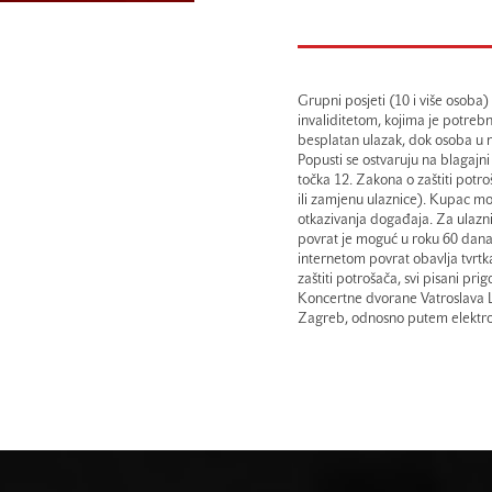
Grupni posjeti (10 i više osoba
invaliditetom, kojima je potrebn
besplatan ulazak, dok osoba u n
Popusti se ostvaruju na blagajn
točka 12. Zakona o zaštiti potr
ili zamjenu ulaznice). Kupac mož
otkazivanja događaja. Za ulazn
povrat je moguć u roku 60 dana.
internetom povrat obavlja tvrt
zaštiti potrošača, svi pisani p
Koncertne dvorane Vatroslava L
Zagreb, odnosno putem elektron