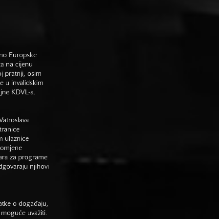
sno Europske
ta na cijenu
j pratnji, osim
e u invalidskim
gajne KDVL-a.
Vatroslava
tranice
m ulaznice
promjene
vara za programe
odgovaraju njihovi
datke o događaju,
 moguće uvažiti.