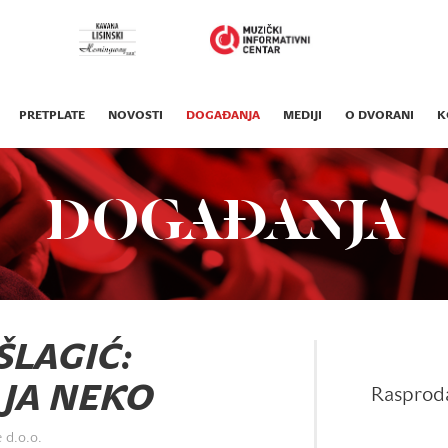
PRETPLATE
NOVOSTI
DOGAĐANJA
MEDIJI
O DVORANI
K
DOGAĐANJA
ŠLAGIĆ:
 JA NEKO
Rasprod
 d.o.o.