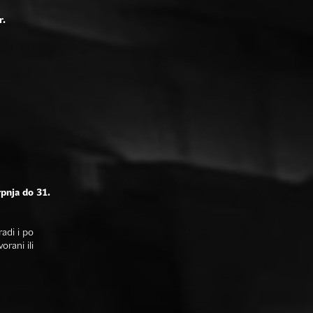
r.
rpnja do 31.
adi i po
rani ili