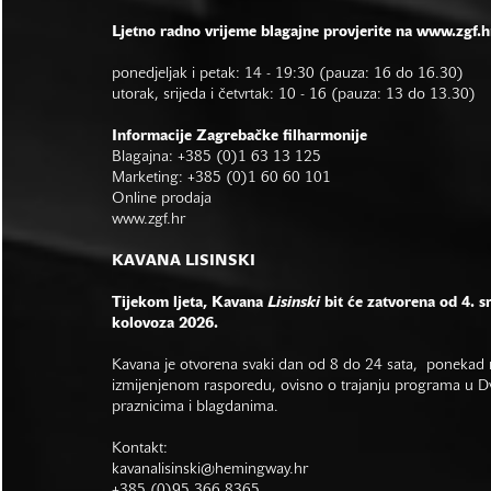
Ljetno radno vrijeme blagajne provjerite na www.zgf.h
ponedjeljak i petak: 14 - 19:30 (pauza: 16 do 16.30)
utorak, srijeda i četvrtak: 10 - 16 (pauza: 13 do 13.30)
Informacije Zagrebačke filharmonije
Blagajna: +385 (0)1 63 13 125
Marketing: +385 (0)1 60 60 101
Online prodaja
www.zgf.hr
KAVANA LISINSKI
Tijekom ljeta, Kavana
Lisinski
bit će zatvorena od 4. s
kolovoza 2026.
Kavana je otvorena svaki dan od 8 do 24 sata, ponekad r
izmijenjenom rasporedu, ovisno o trajanju programa u Dvo
praznicima i blagdanima.
Kontakt:
kavanalisinski@hemingway.hr
+385 (0)95 366 8365