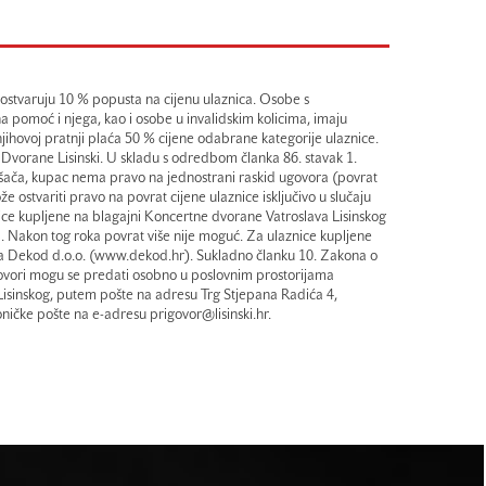
) ostvaruju 10 % popusta na cijenu ulaznica. Osobe s
a pomoć i njega, kao i osobe u invalidskim kolicima, imaju
jihovoj pratnji plaća 50 % cijene odabrane kategorije ulaznice.
i Dvorane Lisinski. U skladu s odredbom članka 86. stavak 1.
ošača, kupac nema pravo na jednostrani raskid ugovora (povrat
e ostvariti pravo na povrat cijene ulaznice isključivo u slučaju
ice kupljene na blagajni Koncertne dvorane Vatroslava Lisinskog
 Nakon tog roka povrat više nije moguć. Za ulaznice kupljene
ka Dekod d.o.o. (www.dekod.hr). Sukladno članku 10. Zakona o
rigovori mogu se predati osobno u poslovnim prostorijama
isinskog, putem pošte na adresu Trg Stjepana Radića 4,
ičke pošte na e-adresu prigovor@lisinski.hr.