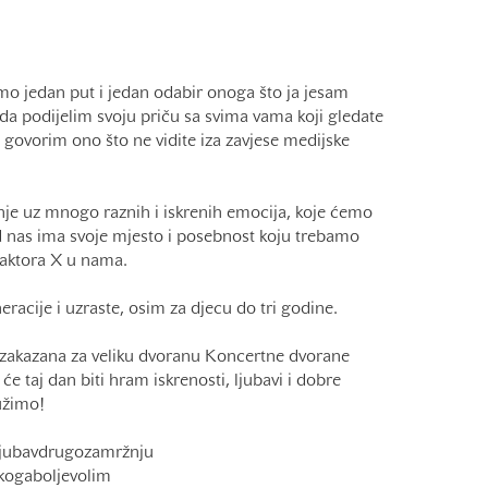
mo jedan put i jedan odabir onoga što ja jesam
da podijelim svoju priču sa svima vama koji gledate
govorim ono što ne vidite iza zavjese medijske
nje uz mnogo raznih i iskrenih emocija, koje ćemo
od nas ima svoje mjesto i posebnost koju trebamo
faktora X u nama.
racije i uzraste, osim za djecu do tri godine.
zakazana za veliku dvoranu Koncertne dvorane
će taj dan biti hram iskrenosti, ljubavi i dobre
užimo!
jubavdrugozamržnju
ogaboljevolim