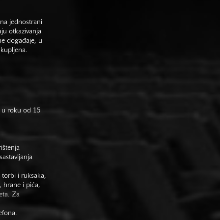
na jednostrani
aju otkazivanja
ne događaje, u
 kupljena.
 u roku od 15
rištenja
astavljanja
 torbi i ruksaka,
 hrane i pića,
eta. Za
efona.