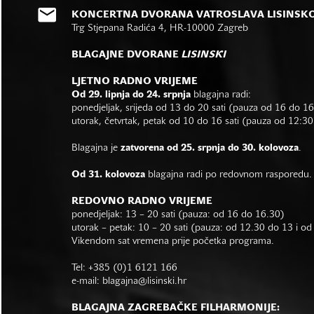
KONCERTNA DVORANA VATROSLAVA LISINSK
Trg Stjepana Radića 4, HR-10000 Zagreb
BLAGAJNE DVORANE
LISINSKI
LJETNO RADNO VRIJEME
Od 29. lipnja do 24. srpnja
blagajna radi:
ponedjeljak, srijeda od 13 do 20 sati (pauza od 16 do 1
utorak, četvrtak, petak od 10 do 16 sati (pauza od 12:30
Blagajna je
zatvorena od 25. srpnja do 30. kolovoza
.
Od 31. kolovoza
blagajna radi po redovnom rasporedu.
REDOVNO RADNO VRIJEME
ponedjeljak: 13 – 20 sati (pauza: od 16 do 16.30)
utorak – petak: 10 – 20 sati (pauza: od 12.30 do 13 i o
Vikendom sat vremena prije početka programa.
Tel: +385 (0)1 6121 166
e-mail:
blagajna@lisinski.hr
BLAGAJNA ZAGREBAČKE FILHARMONIJE: