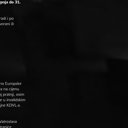
rpnja do 31.
adi i po
rani ili
sno Europske
ta na cijenu
j pratnji, osim
e u invalidskim
gajne KDVL-a.
Vatroslava
tranice