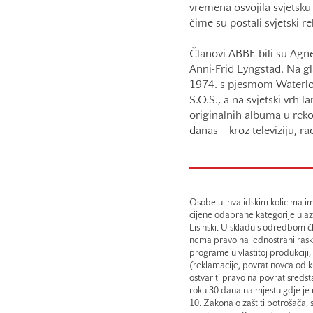
vremena osvojila svjetsku
čime su postali svjetski re
Članovi ABBE bili su Agn
Anni-Frid Lyngstad. Na gl
1974. s pjesmom Waterlo
S.O.S., a na svjetski vrh 
originalnih albuma u rek
danas – kroz televiziju, r
Osobe u invalidskim kolicima im
cijene odabrane kategorije ulaz
Lisinski. U skladu s odredbom čl
nema pravo na jednostrani rask
programe u vlastitoj produkciji,
(reklamacije, povrat novca od k
ostvariti pravo na povrat sredst
roku 30 dana na mjestu gdje je 
10. Zakona o zaštiti potrošača,