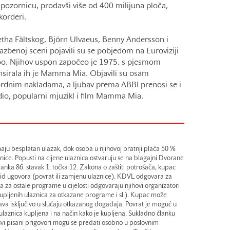
 pozornicu, prodavši više od 400 milijuna ploča,
korderi.
etha Fältskog, Björn Ulvaeus, Benny Andersson i
azbenoj sceni pojavili su se pobjedom na Euroviziji
o. Njihov uspon započeo je 1975. s pjesmom
lansirala ih je Mamma Mia. Objavili su osam
ordnim nakladama, a ljubav prema ABBI prenosi se i
adio, popularni mjuzikl i film Mamma Mia.
aju besplatan ulazak, dok osoba u njihovoj pratnji plaća 50 %
nice. Popusti na cijene ulaznica ostvaruju se na blagajni Dvorane
anka 86. stavak 1. točka 12. Zakona o zaštiti potrošača, kupac
id ugovora (povrat ili zamjenu ulaznice). KDVL odgovara za
 a za ostale programe u cijelosti odgovaraju njihovi organizatori
upljenih ulaznica za otkazane programe i sl.). Kupac može
ava isključivo u slučaju otkazanog događaja. Povrat je moguć u
ulaznica kupljena i na način kako je kupljena. Sukladno članku
 svi pisani prigovori mogu se predati osobno u poslovnim