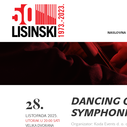
NASLOVNA
28.
DANCING 
SYMPHONI
LISTOPADA 2025.
UTORAK U 20:00 SATI
Organizator: Koda Events d. o. 
VELIKA DVORANA