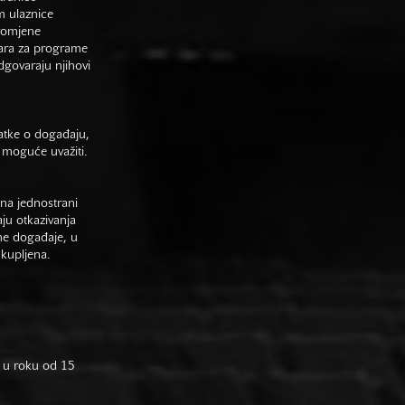
m ulaznice
promjene
vara za programe
odgovaraju njihovi
datke o događaju,
 moguće uvažiti.
na jednostrani
aju otkazivanja
ne događaje, u
 kupljena.
 u roku od 15