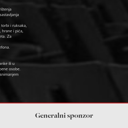
rištenja
astavljanja
 torbi i ruksaka,
 hrane i pića,
eta. Za
efona.
nke ili u
žbene osobe.
im snimanjem
Generalni sponzor