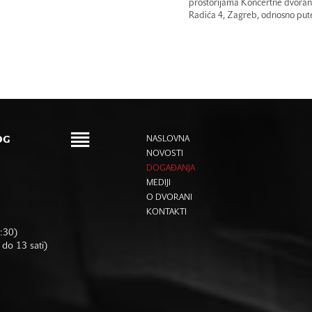
prostorijama Koncertne dvorane
Radića 4, Zagreb, odnosno pute
OG
NASLOVNA
NOVOSTI
DOGAĐANJA
MEDIJI
O DVORANI
KONTAKTI
6:30)
 do 13 sati)