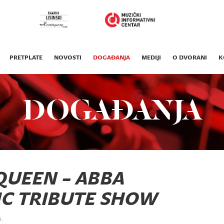
PRETPLATE
NOVOSTI
DOGAĐANJA
MEDIJI
O DVORANI
K
DOGAĐANJA
QUEEN – ABBA
C TRIBUTE SHOW
o.