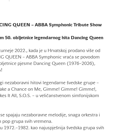
ANCING QUEEN – ABBA Symphonic Tribute Show
m 50. obljetnice legendarnog hita Dancing Queen
urneje 2022., kada je u Hrvatskoj prodano više od
ING QUEEN – ABBA Symphonic vraća se povodom
 obljetnice pjesme Dancing Queen (1976–2026),
A!
gi nezaboravni hitovi legendarne švedske grupe –
ake a Chance on Me, Gimme! Gimme! Gimme!,
s It All, S.O.S. – u veličanstvenom simfonijskom
 se spajaju nezaboravne melodije, snaga orkestra i
ih pop grupa svih vremena.
u 1972.–1982. kao najuspješnija švedska grupa svih