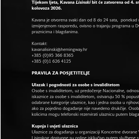
Tijekom ljeta, Kavana
Lisinski
bit će zatvorena od 4. s
kolovoza 2026.
Kavana je otvorena svaki dan od 8 do 24 sata, ponekad r
izmijenjenom rasporedu, ovisno o trajanju programa u Dvo
praznicima i blagdanima.
Kontakt:
kavanalisinski@hemingway.hr
+385 (0)95 366 8365
+385 (0)1 626 4125
PRAVILA ZA POSJETITELJE
Ulazak i pogodnosti za osobe s invaliditetom
Osobe s invaliditetom, uz predočenje Nacionalne, odno
iskaznice za osobe s invaliditetom, ostvaruju 50 % popus
odabrane kategorije ulaznice, kao i jedna osoba u njihovo
ako za pojedino događanje nije navedeno drukčije. Osob
kolicima mogu telefonski rezervirati ulaznicu putem bla
Kupnja i uvjeti ulaznica
Ulaznice za događanja u organizaciji Koncertne dvorane 
Lisinskog dostupne su online isključivo putem službene s