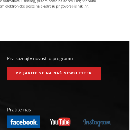
 Vatroslava Lisinskog, putem pošte na adresu Trg Stjepana
m elektroničke pošte na e-adresu prigovor@lisinski.hr.
Prvi saznajte novosti o programu
PRIJAVITE SE NA NAŠ NEWSLETTER
Pratite nas