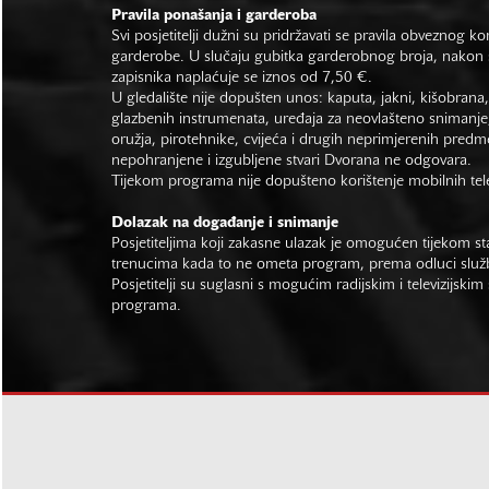
Pravila ponašanja i garderoba
Svi posjetitelji dužni su pridržavati se pravila obveznog ko
garderobe. U slučaju gubitka garderobnog broja, nakon s
zapisnika naplaćuje se iznos od 7,50 €.
U gledalište nije dopušten unos: kaputa, jakni, kišobrana,
glazbenih instrumenata, uređaja za neovlašteno snimanje,
oružja, pirotehnike, cvijeća i drugih neprimjerenih predm
nepohranjene i izgubljene stvari Dvorana ne odgovara.
Tijekom programa nije dopušteno korištenje mobilnih tel
Dolazak na događanje i snimanje
Posjetiteljima koji zakasne ulazak je omogućen tijekom sta
trenucima kada to ne ometa program, prema odluci slu
Posjetitelji su suglasni s mogućim radijskim i televizijsk
programa.