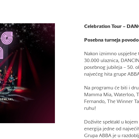
Celebration Tour – D
Posebna turneja povodo
Nakon iznimno uspješne t
30.000 ulaznica, DANC
posebnog jubileja – 50.
najvećeg hita grupe ABB
Na programu će biti i dru
Mamma Mia, Waterloo, T
Fernando, The Winner Take
ruhu!
Doživite spektakl u kojem
energija jedne od najveć
Grupa ABBA je u razdoblj