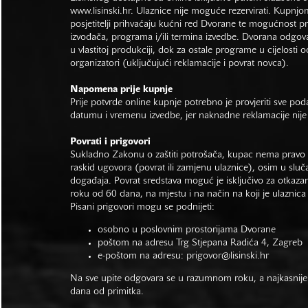
www.lisinski.hr.
Ulaznice nije moguće rezervirati. Kupnjo
posjetitelji prihvaćaju kućni red Dvorane te mogućnost 
izvođača, programa i/ili termina izvedbe. Dvorana odgo
u vlastitoj produkciji, dok za ostale programe u cijelosti 
organizatori (uključujući reklamacije i povrat novca).
Napomena prije kupnje
Prije potvrde online kupnje potrebno je provjeriti sve po
datumu i vremenu izvedbe, jer naknadne reklamacije nije
Povrati i prigovori
Sukladno Zakonu o zaštiti potrošača, kupac nema pravo 
raskid ugovora (povrat ili zamjenu ulaznice), osim u sluč
događaja. Povrat sredstava moguć je isključivo za otkaza
roku od 60 dana, na mjestu i na način na koji je ulaznica
Pisani prigovori mogu se podnijeti:
osobno u poslovnim prostorijama Dvorane
poštom na adresu Trg Stjepana Radića 4, Zagreb
e-poštom na adresu:
prigovor@lisinski.hr
Na sve upite odgovara se u razumnom roku, a najkasnije
dana od primitka.