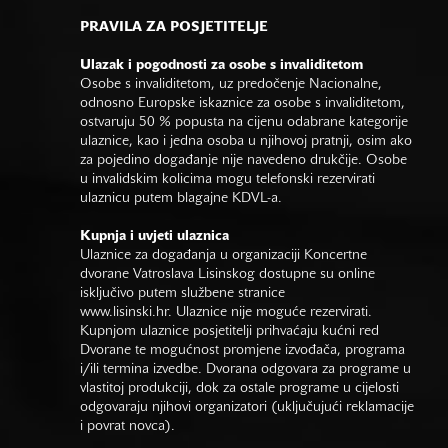
PRAVILA ZA POSJETITELJE
Ulazak i pogodnosti za osobe s invaliditetom
Osobe s invaliditetom, uz predočenje Nacionalne,
odnosno Europske iskaznice za osobe s invaliditetom,
ostvaruju 50 % popusta na cijenu odabrane kategorije
ulaznice, kao i jedna osoba u njihovoj pratnji, osim ako
za pojedino događanje nije navedeno drukčije. Osobe
u invalidskim kolicima mogu telefonski rezervirati
ulaznicu putem blagajne KDVL-a.
Kupnja i uvjeti ulaznica
Ulaznice za događanja u organizaciji Koncertne
dvorane Vatroslava Lisinskog dostupne su online
isključivo putem službene stranice
www.lisinski.hr.
Ulaznice nije moguće rezervirati.
Kupnjom ulaznice posjetitelji prihvaćaju kućni red
Dvorane te mogućnost promjene izvođača, programa
i/ili termina izvedbe. Dvorana odgovara za programe u
vlastitoj produkciji, dok za ostale programe u cijelosti
odgovaraju njihovi organizatori (uključujući reklamacije
i povrat novca).