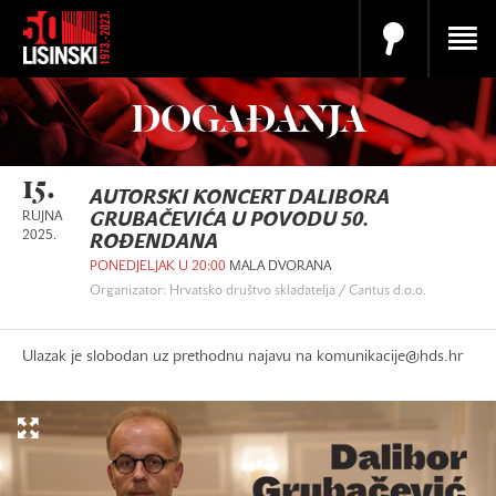
DOGAĐANJA
15.
AUTORSKI KONCERT DALIBORA
RUJNA
GRUBAČEVIĆA U POVODU 50.
2025.
ROĐENDANA
PONEDJELJAK U 20:00
MALA DVORANA
Organizator: Hrvatsko društvo skladatelja / Cantus d.o.o.
Ulazak je slobodan uz prethodnu najavu na komunikacije@hds.hr