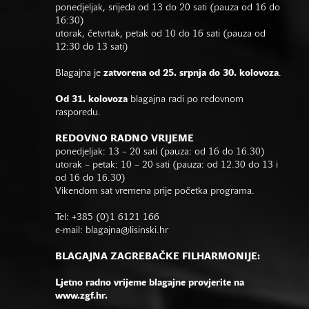
ponedjeljak, srijeda od 13 do 20 sati (pauza od 16 do
16:30)
utorak, četvrtak, petak od 10 do 16 sati (pauza od
12:30 do 13 sati)
Blagajna je
zatvorena od 25. srpnja do 30. kolovoza
.
Od 31. kolovoza
blagajna radi po redovnom
rasporedu.
REDOVNO RADNO VRIJEME
ponedjeljak: 13 – 20 sati (pauza: od 16 do 16.30)
utorak – petak: 10 – 20 sati (pauza: od 12.30 do 13 i
od 16 do 16.30)
Vikendom sat vremena prije početka programa.
Tel: +385 (0)1 6121 166
e-mail:
blagajna@lisinski.hr
BLAGAJNA ZAGREBAČKE FILHARMONIJE:
Ljetno radno vrijeme blagajne provjerite na
www.zgf.hr.