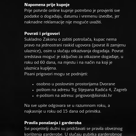
Napomena prije kupnje
Prije potvrde online kupnje potrebno je provjeriti sve
podatke o događaju, datumu i vremenu izvedbe, jer
naknadne reklamacije nije moguće uvažiti.
Povrati i prigovori
Sukladno Zakonu o zaštiti potrošača, kupac nema
pravo na jednostrani raskid ugovora (povrat ili zamjenu
ulaznice), osim u slučaju otkazivanja događaja. Povrat
sredstava moguć je isključivo za otkazane događaje, u
roku od 60 dana, na mjestu i na način na koji je
ulaznica kupljena.
Pisani prigovori mogu se podnijeti:
osobno u poslovnim prostorijama Dvorane
poštom na adresu Trg Stjepana Radića 4, Zagreb
e-poštom na adresu:
prigovor@lisinski.hr
Na sve upite odgovara se u razumnom roku, a
najkasnije u roku od 15 dana od primitka.
Pravila ponašanja i garderoba
Svi posjetitelji dužni su pridržavati se pravila obveznog
korištenja garderobe. U slučaju gubitka garderobnog