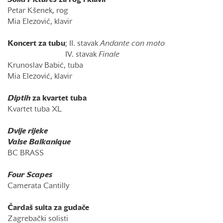
Solid Pictures
za rog i klavir
Petar Kšenek, rog
Mia Elezović, klavir
Koncert za tubu
; II. stavak
Andante con moto
IV. stavak
Finale
Krunoslav Babić, tuba
Mia Elezović, klavir
Diptih
za kvartet tuba
Kvartet tuba XL
Dvije rijeke
Valse Balkanique
BC BRASS
Four Scapes
Camerata Cantilly
Čardaš suita za gudače
Zagrebački solisti