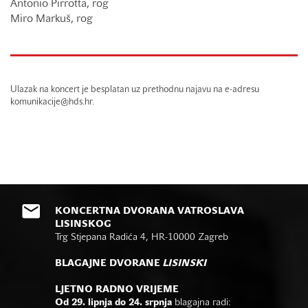
Antonio Pirrotta, rog
Miro Markuš, rog
Ulazak na koncert je besplatan uz prethodnu najavu na e-adresu
komunikacije@hds.hr.
KONCERTNA DVORANA VATROSLAVA
LISINSKOG
Trg Stjepana Radića 4, HR-10000 Zagreb
BLAGAJNE DVORANE
LISINSKI
LJETNO RADNO VRIJEME
Od 29. lipnja do 24. srpnja
blagajna radi: