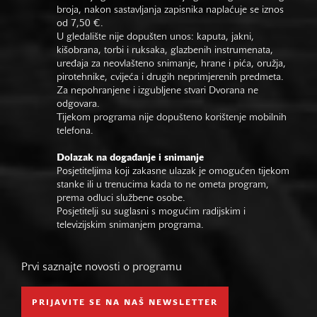
broja, nakon sastavljanja zapisnika naplaćuje se iznos
od 7,50 €.
U gledalište nije dopušten unos: kaputa, jakni,
kišobrana, torbi i ruksaka, glazbenih instrumenata,
uređaja za neovlašteno snimanje, hrane i pića, oružja,
pirotehnike, cvijeća i drugih neprimjerenih predmeta.
Za nepohranjene i izgubljene stvari Dvorana ne
odgovara.
Tijekom programa nije dopušteno korištenje mobilnih
telefona.
Dolazak na događanje i snimanje
Posjetiteljima koji zakasne ulazak je omogućen tijekom
stanke ili u trenucima kada to ne ometa program,
prema odluci službene osobe.
Posjetitelji su suglasni s mogućim radijskim i
televizijskim snimanjem programa.
Prvi saznajte novosti o programu
PRIJAVITE SE NA NAŠ NEWSLETTER