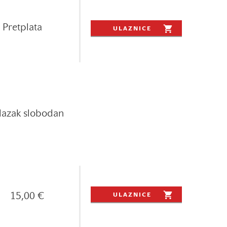
Pretplata
ULAZNICE
lazak slobodan
15,00 €
ULAZNICE