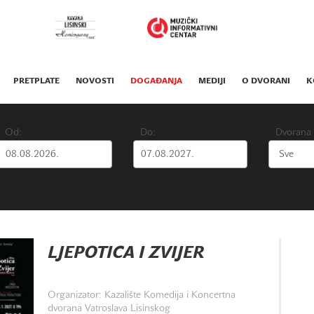
PRETPLATE
NOVOSTI
DOGAĐANJA
MEDIJI
O DVORANI
K
Od:
Do:
Dvorana
LJEPOTICA I ZVIJER
Organizator: Kazalište Komedija i Koncertna
dvorana Vatroslava Lisinskog