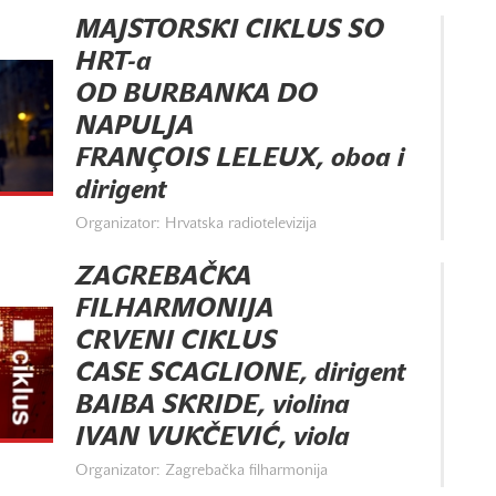
MAJSTORSKI CIKLUS SO
HRT-a
OD BURBANKA DO
NAPULJA
FRANÇOIS LELEUX, oboa i
dirigent
Organizator: Hrvatska radiotelevizija
ZAGREBAČKA
FILHARMONIJA
CRVENI CIKLUS
CASE SCAGLIONE, dirigent
BAIBA SKRIDE, violina
IVAN VUKČEVIĆ, viola
Organizator: Zagrebačka filharmonija