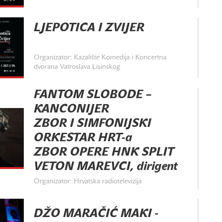
LJEPOTICA I ZVIJER
Organizator: Kazalište Komedija i Koncertna
dvorana Vatroslava Lisinskog
FANTOM SLOBODE –
KANCONIJER
ZBOR I SIMFONIJSKI
ORKESTAR HRT-a
ZBOR OPERE HNK SPLIT
VETON MAREVCI, dirigent
Organizator: Hrvatska radiotelevizija
DŽO MARAČIĆ MAKI -