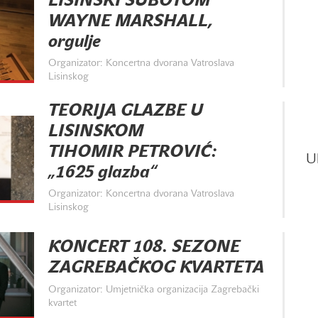
LISINSKI SUBOTOM
WAYNE MARSHALL,
orgulje
Organizator: Koncertna dvorana Vatroslava
Lisinskog
TEORIJA GLAZBE U
LISINSKOM
TIHOMIR PETROVIĆ:
U
„1625 glazba“
Organizator: Koncertna dvorana Vatroslava
Lisinskog
KONCERT 108. SEZONE
ZAGREBAČKOG KVARTETA
Organizator: Umjetnička organizacija Zagrebački
kvartet