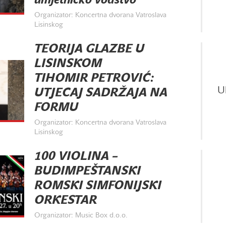
umjetničko vodstvo
Organizator: Koncertna dvorana Vatroslava
Lisinskog
TEORIJA GLAZBE U
LISINSKOM
TIHOMIR PETROVIĆ:
U
UTJECAJ SADRŽAJA NA
FORMU
Organizator: Koncertna dvorana Vatroslava
Lisinskog
100 VIOLINA –
BUDIMPEŠTANSKI
ROMSKI SIMFONIJSKI
ORKESTAR
Organizator: Music Box d.o.o.