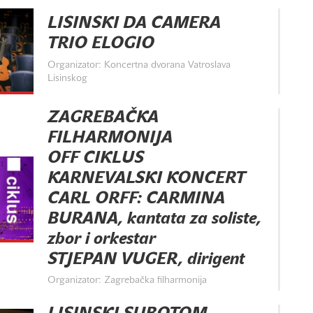
LISINSKI DA CAMERA
TRIO ELOGIO
Organizator: Koncertna dvorana Vatroslava
Lisinskog
ZAGREBAČKA
FILHARMONIJA
OFF CIKLUS
KARNEVALSKI KONCERT
CARL ORFF: CARMINA
BURANA, kantata za soliste,
zbor i orkestar
STJEPAN VUGER, dirigent
Organizator: Zagrebačka filharmonija