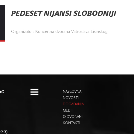
PEDESET NIJANSI SLOBODNIJI
Organizator: Koncertna dvorana Vatroslava Lisinskog
OG
NASLOVNA
NOVOSTI
DOGAĐANJA
MEDIJI
O DVORANI
KONTAKTI
6:30)