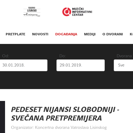
PRETPLATE
NOVOSTI
DOGAĐANJA
MEDIJI
O DVORANI
K
Od:
Do:
Dvorana
PEDESET NIJANSI SLOBODNIJI -
SVEČANA PRETPREMIJERA
Organizator: Koncertna dvorana Vatroslava Lisinskog