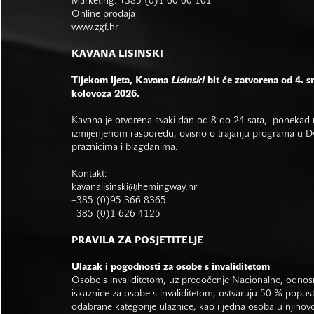
Marketing: +385 (0)1 60 60 101
Online prodaja
www.zgf.hr
KAVANA LISINSKI
Tijekom ljeta, Kavana
Lisinski
bit će zatvorena od 4. s
kolovoza 2026.
Kavana je otvorena svaki dan od 8 do 24 sata, ponekad r
izmijenjenom rasporedu, ovisno o trajanju programa u Dvo
praznicima i blagdanima.
Kontakt:
kavanalisinski@hemingway.hr
+385 (0)95 366 8365
+385 (0)1 626 4125
PRAVILA ZA POSJETITELJE
Ulazak i pogodnosti za osobe s invaliditetom
Osobe s invaliditetom, uz predočenje Nacionalne, odno
iskaznice za osobe s invaliditetom, ostvaruju 50 % popus
odabrane kategorije ulaznice, kao i jedna osoba u njihovo