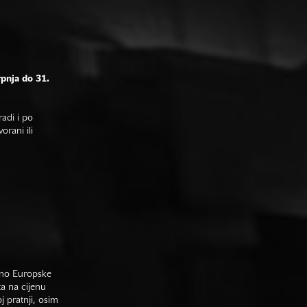
rpnja do 31.
adi i po
rani ili
sno Europske
ta na cijenu
j pratnji, osim