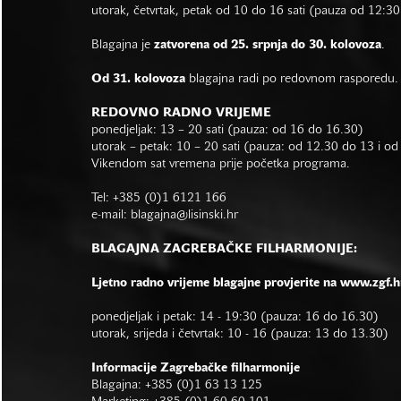
utorak, četvrtak, petak od 10 do 16 sati (pauza od 12:30
Blagajna je
zatvorena od 25. srpnja do 30. kolovoza
.
Od 31. kolovoza
blagajna radi po redovnom rasporedu.
REDOVNO RADNO VRIJEME
ponedjeljak: 13 – 20 sati (pauza: od 16 do 16.30)
utorak – petak: 10 – 20 sati (pauza: od 12.30 do 13 i o
Vikendom sat vremena prije početka programa.
Tel: +385 (0)1 6121 166
e-mail:
blagajna@lisinski.hr
BLAGAJNA ZAGREBAČKE FILHARMONIJE:
Ljetno radno vrijeme blagajne provjerite na www.zgf.h
ponedjeljak i petak: 14 - 19:30 (pauza: 16 do 16.30)
utorak, srijeda i četvrtak: 10 - 16 (pauza: 13 do 13.30)
Informacije Zagrebačke filharmonije
Blagajna: +385 (0)1 63 13 125