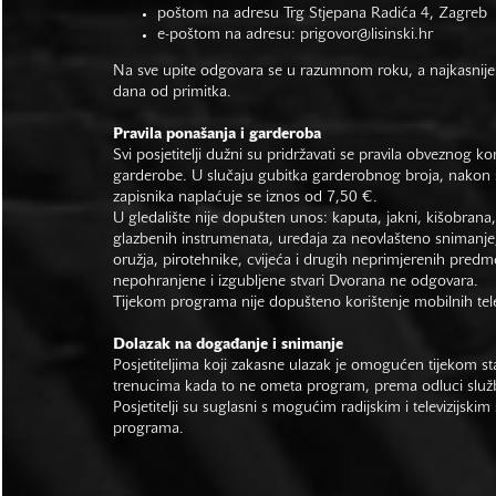
poštom na adresu Trg Stjepana Radića 4, Zagreb
e-poštom na adresu:
prigovor@lisinski.hr
Na sve upite odgovara se u razumnom roku, a najkasnije
dana od primitka.
Pravila ponašanja i garderoba
Svi posjetitelji dužni su pridržavati se pravila obveznog ko
garderobe. U slučaju gubitka garderobnog broja, nakon s
zapisnika naplaćuje se iznos od 7,50 €.
U gledalište nije dopušten unos: kaputa, jakni, kišobrana,
glazbenih instrumenata, uređaja za neovlašteno snimanje,
oružja, pirotehnike, cvijeća i drugih neprimjerenih predm
nepohranjene i izgubljene stvari Dvorana ne odgovara.
Tijekom programa nije dopušteno korištenje mobilnih tel
Dolazak na događanje i snimanje
Posjetiteljima koji zakasne ulazak je omogućen tijekom sta
trenucima kada to ne ometa program, prema odluci slu
Posjetitelji su suglasni s mogućim radijskim i televizijsk
programa.