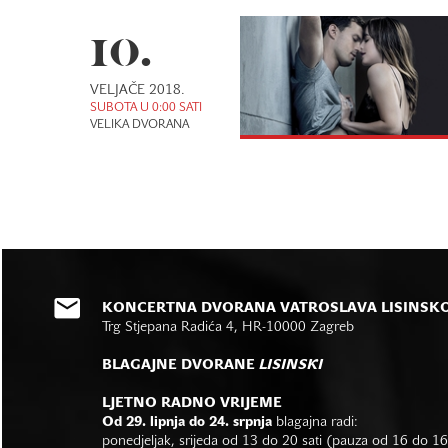
10.
VELJAČE 2018.
SUBOTA U 0:00 SATI
VELIKA DVORANA
KONCERTNA DVORANA VATROSLAVA LISINSK
Trg Stjepana Radića 4, HR-10000 Zagreb
BLAGAJNE DVORANE
LISINSKI
LJETNO RADNO VRIJEME
Od 29. lipnja do 24. srpnja
blagajna radi:
ponedjeljak, srijeda od 13 do 20 sati (pauza od 16 do 1