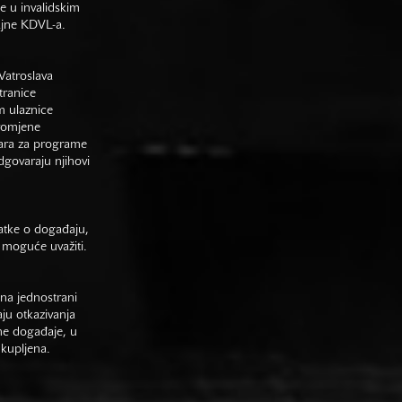
e u invalidskim
gajne KDVL-a.
Vatroslava
tranice
m ulaznice
promjene
vara za programe
odgovaraju njihovi
datke o događaju,
 moguće uvažiti.
na jednostrani
aju otkazivanja
ne događaje, u
 kupljena.