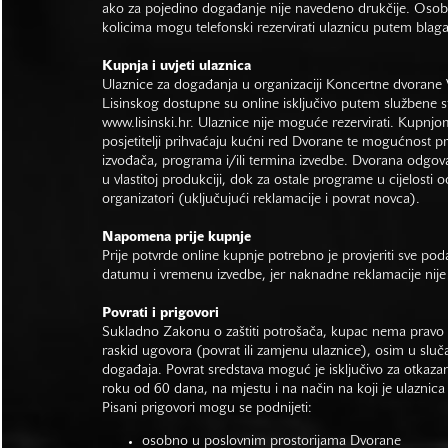
ako za pojedino događanje nije navedeno drukčije. Osob
kolicima mogu telefonski rezervirati ulaznicu putem bla
Kupnja i uvjeti ulaznica
Ulaznice za događanja u organizaciji Koncertne dvorane 
Lisinskog dostupne su online isključivo putem službene s
www.lisinski.hr.
Ulaznice nije moguće rezervirati. Kupnjo
posjetitelji prihvaćaju kućni red Dvorane te mogućnost 
izvođača, programa i/ili termina izvedbe. Dvorana odgo
u vlastitoj produkciji, dok za ostale programe u cijelosti 
organizatori (uključujući reklamacije i povrat novca).
Napomena prije kupnje
Prije potvrde online kupnje potrebno je provjeriti sve po
datumu i vremenu izvedbe, jer naknadne reklamacije nije
Povrati i prigovori
Sukladno Zakonu o zaštiti potrošača, kupac nema pravo 
raskid ugovora (povrat ili zamjenu ulaznice), osim u sluč
događaja. Povrat sredstava moguć je isključivo za otkaza
roku od 60 dana, na mjestu i na način na koji je ulaznica
Pisani prigovori mogu se podnijeti:
osobno u poslovnim prostorijama Dvorane