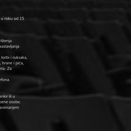
 u roku od 15
rištenja
astavljanja
 torbi i ruksaka,
 hrane i pića,
eta. Za
efona.
nke ili u
žbene osobe.
im snimanjem