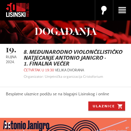
DOGAĐANJA
19.
8. MEĐUNARODNO VIOLONČELISTIČKO
RUJNA
NATJECANJE ANTONIO JANIGRO -
2024.
1. FINALNA VEČER
ČETVRTAK U 19:30
VELIKA DVORANA
Organizator: Umjetnička organizacija Cristoforium
Besplatne ulaznice podižu se na blagajni Lisinskog i online
ULAZNICE