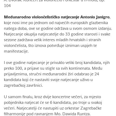
A. Dvořák: Koncert za violončelo i orkestar u h-molu, op.
104
Međunarodno violončelističko natjecanje Antonio Janigro
,
koje nosi ime po jednom od najvećih europskih glazbenika
našega doba, ove se godine održava u svom osmom izdanju.
Natjecanje okuplja natjecatelje do 33 godine starosti i svake
sezone zadržava velik interes mladih hrvatskih i stranih
violončelista, što iznova potvrđuje izniman uspjeh te
manifestacije.
I ove godine natjecanje je privuklo veliki broj kandidata, njih
preko 100, a prijave su stigle sa svih kontinenata. Među
prijavljenima, stručni međunarodni žiri odabrao je 24
kandidata koji će nastaviti svoje natjecanje uživo u
zagrebačkoj završnici.
U samom finalu, kroz dvije koncertne večeri, za mjesto
pobjednika natjecat će se 6 kandidata, po troje u svakoj
večeri. Natjecatelji će nastupiti uz orkestar Zagrebačke
filharmonije pod ravnanjem Mo. Dawida Runtza.