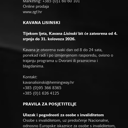
Marketing: +385 (0)1 60 60 101
Online prodaja
www.zgf.hr
KAVANA LISINSKI
Tijekom ljeta, Kavana
Lisinski
bit će zatvorena od 4.
srpnja do 31. kolovoza 2026.
Kavana je otvorena svaki dan od 8 do 24 sata,
ponekad radi i po izmijenjenom rasporedu, ovisno o
trajanju programa u Dvorani ili praznicima i
blagdanima.
Kontakt:
kavanalisinski@hemingway.hr
+385 (0)95 366 8365
+385 (0)1 626 4125
PRAVILA ZA POSJETITELJE
Ulazak i pogodnosti za osobe s invaliditetom
Osobe s invaliditetom, uz predočenje Nacionalne,
odnosno Europske iskaznice za osobe s invaliditetom,