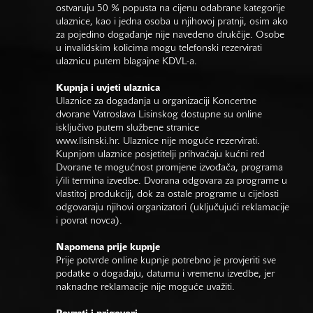
ostvaruju 50 % popusta na cijenu odabrane kategorije
ulaznice, kao i jedna osoba u njihovoj pratnji, osim ako
za pojedino događanje nije navedeno drukčije. Osobe
u invalidskim kolicima mogu telefonski rezervirati
ulaznicu putem blagajne KDVL-a.
Kupnja i uvjeti ulaznica
Ulaznice za događanja u organizaciji Koncertne
dvorane Vatroslava Lisinskog dostupne su online
isključivo putem službene stranice
www.lisinski.hr.
Ulaznice nije moguće rezervirati.
Kupnjom ulaznice posjetitelji prihvaćaju kućni red
Dvorane te mogućnost promjene izvođača, programa
i/ili termina izvedbe. Dvorana odgovara za programe u
vlastitoj produkciji, dok za ostale programe u cijelosti
odgovaraju njihovi organizatori (uključujući reklamacije
i povrat novca).
Napomena prije kupnje
Prije potvrde online kupnje potrebno je provjeriti sve
podatke o događaju, datumu i vremenu izvedbe, jer
naknadne reklamacije nije moguće uvažiti.