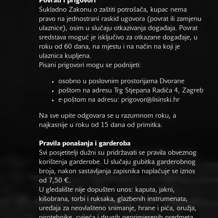
Povrati i prigovori
Sukladno Zakonu o zaštiti potrošača, kupac nema
pravo na jednostrani raskid ugovora (povrat ili zamjenu
ulaznice), osim u slučaju otkazivanja događaja. Povrat
sredstava moguć je isključivo za otkazane događaje, u
roku od 60 dana, na mjestu i na način na koji je
ulaznica kupljena.
Pisani prigovori mogu se podnijeti:
osobno u poslovnim prostorijama Dvorane
poštom na adresu Trg Stjepana Radića 4, Zagreb
e-poštom na adresu:
prigovor@lisinski.hr
Na sve upite odgovara se u razumnom roku, a
najkasnije u roku od 15 dana od primitka.
Pravila ponašanja i garderoba
Svi posjetitelji dužni su pridržavati se pravila obveznog
korištenja garderobe. U slučaju gubitka garderobnog
broja, nakon sastavljanja zapisnika naplaćuje se iznos
od 7,50 €.
U gledalište nije dopušten unos: kaputa, jakni,
kišobrana, torbi i ruksaka, glazbenih instrumenata,
uređaja za neovlašteno snimanje, hrane i pića, oružja,
pirotehnike, cvijeća i drugih neprimjerenih predmeta.