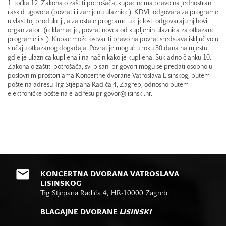
1. točka 12. Zakona o zaštiti potrošača, kupac nema pravo na jednostrani
raskid ugovora (povrat ili zamjenu ulaznice). KDVL odgovara za programe
u vlastitoj produkciji, a za ostale programe u cijelosti odgovaraju njihovi
organizatori (reklamacije, povrat novca od kupljenih ulaznica za otkazane
programe i sl.). Kupac može ostvariti pravo na povrat sredstava isključivo u
slučaju otkazanog događaja. Povrat je moguć u roku 30 dana na mjestu
gdje je ulaznica kupljena i na način kako je kupljena. Sukladno članku 10.
Zakona o zaštiti potrošača, svi pisani prigovori mogu se predati osobno u
poslovnim prostorijama Koncertne dvorane Vatroslava Lisinskog, putem
pošte na adresu Trg Stjepana Radića 4, Zagreb, odnosno putem
elektroničke pošte na e-adresu prigovor@lisinski.hr.
KONCERTNA DVORANA VATROSLAVA
LISINSKOG
Trg Stjepana Radića 4, HR-10000 Zagreb
BLAGAJNE DVORANE
LISINSKI