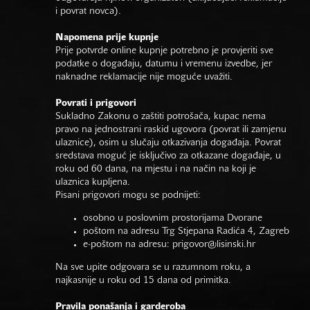
i povrat novca).
Napomena prije kupnje
Prije potvrde online kupnje potrebno je provjeriti sve
podatke o događaju, datumu i vremenu izvedbe, jer
naknadne reklamacije nije moguće uvažiti.
Povrati i prigovori
Sukladno Zakonu o zaštiti potrošača, kupac nema
pravo na jednostrani raskid ugovora (povrat ili zamjenu
ulaznice), osim u slučaju otkazivanja događaja. Povrat
sredstava moguć je isključivo za otkazane događaje, u
roku od 60 dana, na mjestu i na način na koji je
ulaznica kupljena.
Pisani prigovori mogu se podnijeti:
osobno u poslovnim prostorijama Dvorane
poštom na adresu Trg Stjepana Radića 4, Zagreb
e-poštom na adresu:
prigovor@lisinski.hr
Na sve upite odgovara se u razumnom roku, a
najkasnije u roku od 15 dana od primitka.
Pravila ponašanja i garderoba