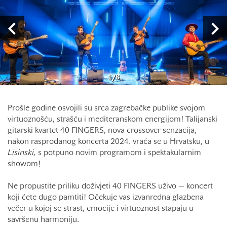
1
/
8
Prošle godine osvojili su srca zagrebačke publike svojom
virtuoznošću, strašću i mediteranskom energijom! Talijanski
gitarski kvartet 40 FINGERS, nova crossover senzacija,
nakon rasprodanog koncerta 2024. vraća se u Hrvatsku, u
Lisinski,
s potpuno novim programom i spektakularnim
showom!
Ne propustite priliku doživjeti 40 FINGERS uživo — koncert
koji ćete dugo pamtiti! Očekuje vas izvanredna glazbena
večer u kojoj se strast, emocije i virtuoznost stapaju u
savršenu harmoniju.