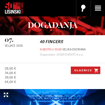
DOGAĐANJA
07.
40 FINGERS
VELJAČE 2026.
SUBOTA U 20:00
VELIKA DVORANA
Organizator: KODA EVENTS d.o.o.
28,00 €
ULAZNICE
34,00 €
39,00 €
44,00 €