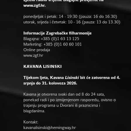
Ljetno radno vrijeme blagajne provjerite na
www.zgf.hr.
ponedjeljak i petak: 14 - 19:30 (pauza: 16 do 16.30)
utorak, srijeda i četvrtak: 10 - 16 (pauza: 13 do 13.30)
Informacije Zagrebačke filharmonije
Blagajna: +385 (0)1 63 13 125
Marketing: +385 (0)1 60 60 101
Online prodaja
www.zgf.hr
KAVANA LISINSKI
Tijekom ljeta, Kavana
Lisinski
bit će zatvorena od 4.
srpnja do 31. kolovoza 2026.
Kavana je otvorena svaki dan od 8 do 24 sata,
ponekad radi i po izmijenjenom rasporedu, ovisno o
trajanju programa u Dvorani ili praznicima i
blagdanima.
Kontakt:
kavanalisinski@hemingway.hr