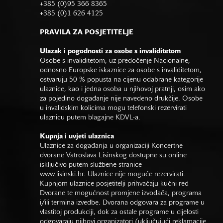
+385 (0)95 366 8365
+385 (0)1 626 4125
PRAVILA ZA POSJETITELJE
Ulazak i pogodnosti za osobe s invaliditetom
Osobe s invaliditetom, uz predočenje Nacionalne,
odnosno Europske iskaznice za osobe s invaliditetom,
ostvaruju 50 % popusta na cijenu odabrane kategorije
ulaznice, kao i jedna osoba u njihovoj pratnji, osim ako
za pojedino događanje nije navedeno drukčije. Osobe
u invalidskim kolicima mogu telefonski rezervirati
ulaznicu putem blagajne KDVL-a.
Kupnja i uvjeti ulaznica
Ulaznice za događanja u organizaciji Koncertne
dvorane Vatroslava Lisinskog dostupne su online
isključivo putem službene stranice
www.lisinski.hr.
Ulaznice nije moguće rezervirati.
Kupnjom ulaznice posjetitelji prihvaćaju kućni red
Dvorane te mogućnost promjene izvođača, programa
i/ili termina izvedbe. Dvorana odgovara za programe u
vlastitoj produkciji, dok za ostale programe u cijelosti
odgovaraju njihovi organizatori (uključujući reklamacije