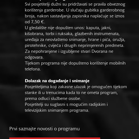
Svi posjetitelji dužni su pridržavati se pravila obveznog
korištenja garderobe. U slučaju gubitka garderobnog
broja, nakon sastavljanja zapisnika naplaćuje se iznos
od 7,50 €.
U gledalište nije dopušten unos: kaputa, jakni,
kišobrana, torbi i ruksaka, glazbenih instrumenata,
uređaja za neovlašteno snimanje, hrane i pića, oružja,
pirotehnike, cvijeća i drugih neprimjerenih predmeta.
Za nepohranjene i izgubljene stvari Dvorana ne
odgovara.
Tijekom programa nije dopušteno korištenje mobilnih
telefona.
Dolazak na događanje i snimanje
Posjetiteljima koji zakasne ulazak je omogućen tijekom
stanke ili u trenucima kada to ne ometa program,
prema odluci službene osobe.
Posjetitelji su suglasni s mogućim radijskim i
televizijskim snimanjem programa.
Prvi saznajte novosti o programu