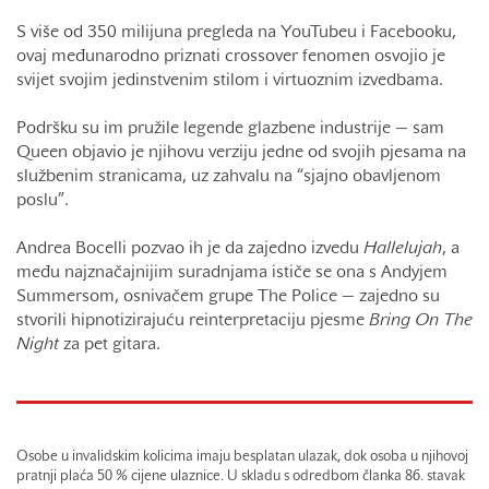
S više od 350 milijuna pregleda na YouTubeu i Facebooku,
ovaj međunarodno priznati crossover fenomen osvojio je
svijet svojim jedinstvenim stilom i virtuoznim izvedbama.
Podršku su im pružile legende glazbene industrije — sam
Queen objavio je njihovu verziju jedne od svojih pjesama na
službenim stranicama, uz zahvalu na “sjajno obavljenom
poslu”.
Andrea Bocelli pozvao ih je da zajedno izvedu
Hallelujah
, a
među najznačajnijim suradnjama ističe se ona s Andyjem
Summersom, osnivačem grupe The Police — zajedno su
stvorili hipnotizirajuću reinterpretaciju pjesme
Bring On The
Night
za pet gitara.
Osobe u invalidskim kolicima imaju besplatan ulazak, dok osoba u njihovoj
pratnji plaća 50 % cijene ulaznice. U skladu s odredbom članka 86. stavak