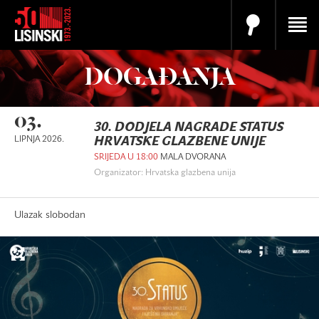
DOGAĐANJA
03.
30. DODJELA NAGRADE STATUS
LIPNJA 2026.
HRVATSKE GLAZBENE UNIJE
SRIJEDA U 18:00
MALA DVORANA
Organizator: Hrvatska glazbena unija
Ulazak slobodan