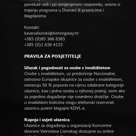
ponekad radi i po izmijenjenom rasporedu, ovisno o
trajanju programa u Dvorani ili praznicima i
blagdanima.
Kontakt:
kavanalisinski@hemingway.hr
+385 (0)95 366 8365
+385 (0)1 626 4125
PRAVILA ZA POSJETITELJE
Ulazak i pogodnosti za osobe s invaliditetom
Osobe s invaliditetom, uz predočenje Nacionalne,
odnosno Europske iskaznice za osobe s invaliditetom,
ostvaruju 50 % popusta na cijenu odabrane kategorije
ulaznice, kao i jedna osoba u njihovoj pratnji, osim ako
za pojedino događanje nije navedeno drukčije. Osobe
u invalidskim kolicima mogu telefonski rezervirati
ulaznicu putem blagajne KDVL-a.
Kupnja i uvjeti ulaznica
Ulaznice za događanja u organizaciji Koncertne
dvorane Vatroslava Lisinskog dostupne su online