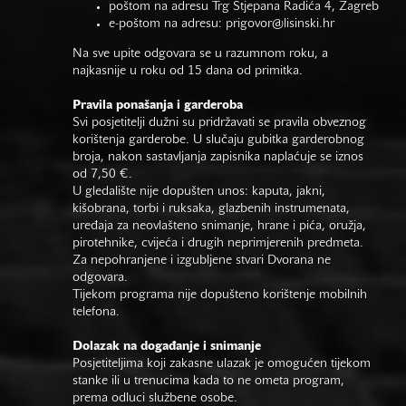
poštom na adresu Trg Stjepana Radića 4, Zagreb
e-poštom na adresu:
prigovor@lisinski.hr
Na sve upite odgovara se u razumnom roku, a
najkasnije u roku od 15 dana od primitka.
Pravila ponašanja i garderoba
Svi posjetitelji dužni su pridržavati se pravila obveznog
korištenja garderobe. U slučaju gubitka garderobnog
broja, nakon sastavljanja zapisnika naplaćuje se iznos
od 7,50 €.
U gledalište nije dopušten unos: kaputa, jakni,
kišobrana, torbi i ruksaka, glazbenih instrumenata,
uređaja za neovlašteno snimanje, hrane i pića, oružja,
pirotehnike, cvijeća i drugih neprimjerenih predmeta.
Za nepohranjene i izgubljene stvari Dvorana ne
odgovara.
Tijekom programa nije dopušteno korištenje mobilnih
telefona.
Dolazak na događanje i snimanje
Posjetiteljima koji zakasne ulazak je omogućen tijekom
stanke ili u trenucima kada to ne ometa program,
prema odluci službene osobe.