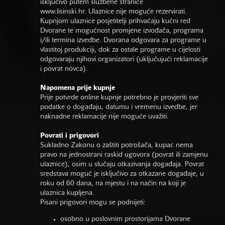
isključivo putem službene stranice
www.lisinski.hr.
Ulaznice nije moguće rezervirati.
Kupnjom ulaznice posjetitelji prihvaćaju kućni red
Dvorane te mogućnost promjene izvođača, programa
i/ili termina izvedbe. Dvorana odgovara za programe u
vlastitoj produkciji, dok za ostale programe u cijelosti
odgovaraju njihovi organizatori (uključujući reklamacije
i povrat novca).
Napomena prije kupnje
Prije potvrde online kupnje potrebno je provjeriti sve
podatke o događaju, datumu i vremenu izvedbe, jer
naknadne reklamacije nije moguće uvažiti.
Povrati i prigovori
Sukladno Zakonu o zaštiti potrošača, kupac nema
pravo na jednostrani raskid ugovora (povrat ili zamjenu
ulaznice), osim u slučaju otkazivanja događaja. Povrat
sredstava moguć je isključivo za otkazane događaje, u
roku od 60 dana, na mjestu i na način na koji je
ulaznica kupljena.
Pisani prigovori mogu se podnijeti:
osobno u poslovnim prostorijama Dvorane