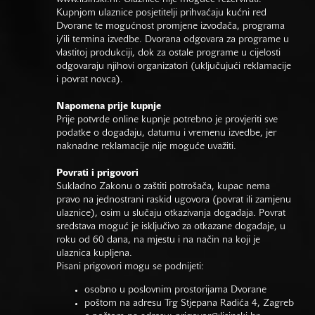
Kupnjom ulaznice posjetitelji prihvaćaju kućni red
Dvorane te mogućnost promjene izvođača, programa
i/ili termina izvedbe. Dvorana odgovara za programe u
vlastitoj produkciji, dok za ostale programe u cijelosti
odgovaraju njihovi organizatori (uključujući reklamacije
i povrat novca).
Napomena prije kupnje
Prije potvrde online kupnje potrebno je provjeriti sve
podatke o događaju, datumu i vremenu izvedbe, jer
naknadne reklamacije nije moguće uvažiti.
Povrati i prigovori
Sukladno Zakonu o zaštiti potrošača, kupac nema
pravo na jednostrani raskid ugovora (povrat ili zamjenu
ulaznice), osim u slučaju otkazivanja događaja. Povrat
sredstava moguć je isključivo za otkazane događaje, u
roku od 60 dana, na mjestu i na način na koji je
ulaznica kupljena.
Pisani prigovori mogu se podnijeti:
osobno u poslovnim prostorijama Dvorane
poštom na adresu Trg Stjepana Radića 4, Zagreb