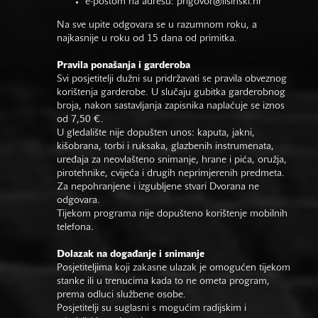
e-poštom na adresu:
prigovor@lisinski.hr
Na sve upite odgovara se u razumnom roku, a
najkasnije u roku od 15 dana od primitka.
Pravila ponašanja i garderoba
Svi posjetitelji dužni su pridržavati se pravila obveznog
korištenja garderobe. U slučaju gubitka garderobnog
broja, nakon sastavljanja zapisnika naplaćuje se iznos
od 7,50 €.
U gledalište nije dopušten unos: kaputa, jakni,
kišobrana, torbi i ruksaka, glazbenih instrumenata,
uređaja za neovlašteno snimanje, hrane i pića, oružja,
pirotehnike, cvijeća i drugih neprimjerenih predmeta.
Za nepohranjene i izgubljene stvari Dvorana ne
odgovara.
Tijekom programa nije dopušteno korištenje mobilnih
telefona.
Dolazak na događanje i snimanje
Posjetiteljima koji zakasne ulazak je omogućen tijekom
stanke ili u trenucima kada to ne ometa program,
prema odluci službene osobe.
Posjetitelji su suglasni s mogućim radijskim i