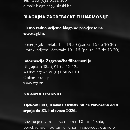
Tel: +385 (0)1 6121 166
e-mail:
blagajna@lisinski.hr
BLAGAJNA ZAGREBAČKE FILHARMONIJE:
Ljetno radno vrijeme blagajne provjerite na
www.zgf.hr.
ponedjeljak i petak: 14 - 19:30 (pauza: 16 do 16.30)
utorak, srijeda i četvrtak: 10 - 16 (pauza: 13 do 13.30)
Informacije Zagrebačke filharmonije
Blagajna: +385 (0)1 63 13 125
Marketing: +385 (0)1 60 60 101
Online prodaja
www.zgf.hr
KAVANA LISINSKI
Tijekom ljeta, Kavana
Lisinski
bit će zatvorena od 4.
srpnja do 31. kolovoza 2026.
Kavana je otvorena svaki dan od 8 do 24 sata,
ponekad radi i po izmijenjenom rasporedu, ovisno o