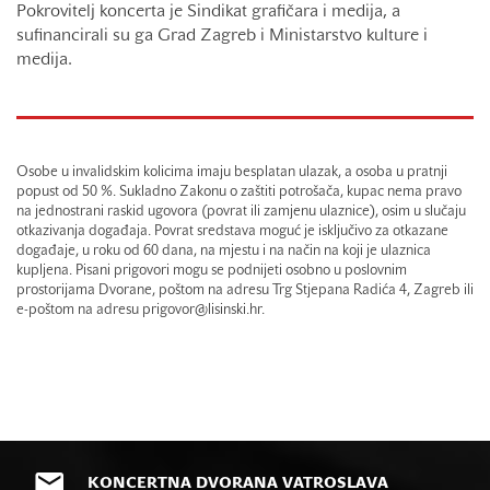
Pokrovitelj koncerta je Sindikat grafičara i medija, a
sufinancirali su ga Grad Zagreb i Ministarstvo kulture i
medija.
Osobe u invalidskim kolicima imaju besplatan ulazak, a osoba u pratnji
popust od 50 %. Sukladno Zakonu o zaštiti potrošača, kupac nema pravo
na jednostrani raskid ugovora (povrat ili zamjenu ulaznice), osim u slučaju
otkazivanja događaja. Povrat sredstava moguć je isključivo za otkazane
događaje, u roku od 60 dana, na mjestu i na način na koji je ulaznica
kupljena. Pisani prigovori mogu se podnijeti osobno u poslovnim
prostorijama Dvorane, poštom na adresu Trg Stjepana Radića 4, Zagreb ili
e-poštom na adresu prigovor@lisinski.hr.
KONCERTNA DVORANA VATROSLAVA