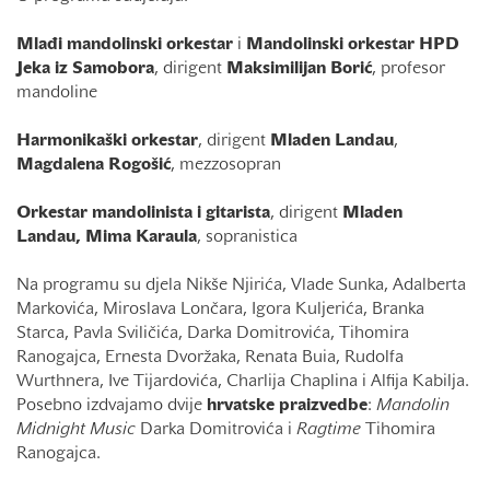
Mlađi mandolinski orkestar
i
Mandolinski orkestar HPD
Jeka iz Samobora
, dirigent
Maksimilijan Borić
, profesor
mandoline
Harmonikaški orkestar
, dirigent
Mladen Landau
,
Magdalena Rogošić
, mezzosopran
Orkestar mandolinista i gitarista
, dirigent
Mladen
Landau,
Mima Karaula
, sopranistica
Na programu su djela Nikše Njirića, Vlade Sunka, Adalberta
Markovića, Miroslava Lončara, Igora Kuljerića, Branka
Starca, Pavla Sviličića, Darka Domitrovića, Tihomira
Ranogajca, Ernesta Dvoržaka, Renata Buia, Rudolfa
Wurthnera, Ive Tijardovića, Charlija Chaplina i Alfija Kabilja.
Posebno izdvajamo dvije
hrvatske praizvedbe
:
Mandolin
Midnight Music
Darka Domitrovića i
Ragtime
Tihomira
Ranogajca.