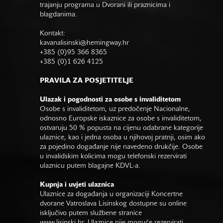
trajanju programa u Dvorani ili praznicima i
blagdanima.
Kontakt:
kavanalisinski@hemingway.hr
+385 (0)95 366 8365
+385 (0)1 626 4125
PRAVILA ZA POSJETITELJE
Ulazak i pogodnosti za osobe s invaliditetom
Osobe s invaliditetom, uz predočenje Nacionalne,
odnosno Europske iskaznice za osobe s invaliditetom,
ostvaruju 50 % popusta na cijenu odabrane kategorije
ulaznice, kao i jedna osoba u njihovoj pratnji, osim ako
za pojedino događanje nije navedeno drukčije. Osobe
u invalidskim kolicima mogu telefonski rezervirati
ulaznicu putem blagajne KDVL-a.
Kupnja i uvjeti ulaznica
Ulaznice za događanja u organizaciji Koncertne
dvorane Vatroslava Lisinskog dostupne su online
isključivo putem službene stranice
www.lisinski.hr.
Ulaznice nije moguće rezervirati.