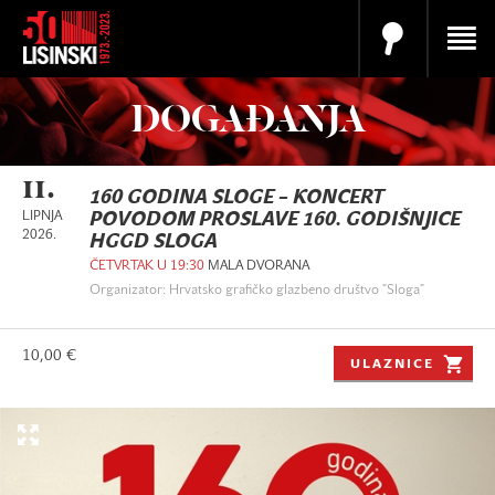
DOGAĐANJA
11.
160 GODINA SLOGE – KONCERT
LIPNJA
POVODOM PROSLAVE 160. GODIŠNJICE
2026.
HGGD SLOGA
ČETVRTAK U 19:30
MALA DVORANA
Organizator: Hrvatsko grafičko glazbeno društvo "Sloga"
10,00 €
ULAZNICE