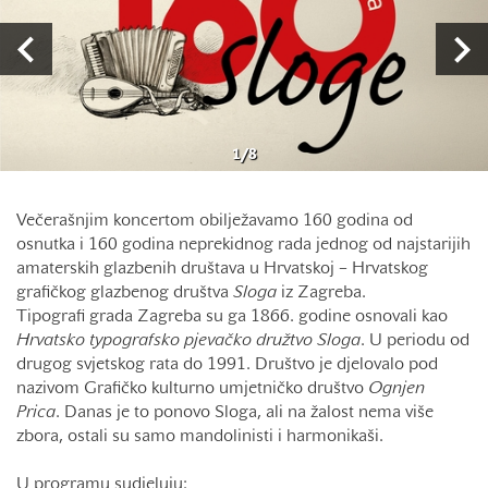
1
/
8
Večerašnjim koncertom obilježavamo 160 godina od
osnutka i 160 godina neprekidnog rada jednog od najstarijih
amaterskih glazbenih društava u Hrvatskoj – Hrvatskog
grafičkog glazbenog društva
Sloga
iz Zagreba.
Tipografi grada Zagreba su ga 1866. godine osnovali kao
Hrvatsko typografsko pjevačko družtvo Sloga
. U periodu od
drugog svjetskog rata do 1991. Društvo je djelovalo pod
nazivom Grafičko kulturno umjetničko društvo
Ognjen
Prica
. Danas je to ponovo Sloga, ali na žalost nema više
zbora, ostali su samo mandolinisti i harmonikaši.
U programu sudjeluju: