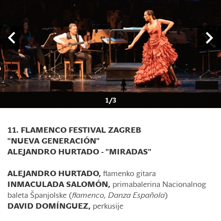
1
/
3
11. FLAMENCO FESTIVAL ZAGREB
"NUEVA GENERACIÓN"
ALEJANDRO HURTADO - "MIRADAS"
ALEJANDRO HURTADO,
flamenko gitara
INMACULADA SALOMÓN,
primabalerina Nacionalnog
baleta Španjolske (
flamenco, Danza Española
)
DAVID DOMÍNGUEZ,
perkusije