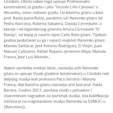
Ucedom. Ubrzo nakon toga upisuje Profesionalni
konzervatorij za glazbu i ples "Vicente Lillo Cánovas" u
Alicanteu, svom rodnom gradu. Uz klasičnu gitaru u klasi
prof. Raúla Juana Ruíza, paralelno uči flamenko gitaru od
Pedra Alarcóna, Roberta Sabatera, Davida Cerreduele, a
kasnije i od legendarnog gitarista Artura Cerreduele "El
Nanija", od kojeg je naučio tajne Caño Roto gitare. Tijekom
godina podučavali su ga i najveći majstori flamenko gitare:
Manolo Sanlúcar, José Antonio Rodríguez, El Viejín, Juan
Manuel Cañizares, Rafael Riqueni, Jerónimo Maya, Manolo
Franco, José Luis Montón...
Nakon završetka srednje škole, nastavlja učiti flamenko
gitaru te upisuje Visoki glazbeni konzervatorij u Córdobi radi
daljnjeg studija kod profesora Paca Serrana i Manola
Franca, dok klasičnu gitaru nastavlja učiti kod prof. Pabla
Baróna. Godine 2017. završava studij s pohvalom i
izvanrednom nagradom za završetak studija. Ista kvalifikacija
stečena je na magistarskom studiju flamenka na ESMUC-u
(Barcelona).