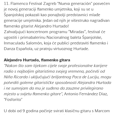
11. Flamenco Festival Zagreb "Nueva generación" posvećen
je novoj generaciji flamenko umjetnika, koji su se u
Španjolskoj pokazali kao ponajbolji predstavnici mlađe
generacije umjetnika. Jedan od njih je višestruko nagrađivan
flamenko gitarist Alejandro Hurtado!
Zahvaljujući koncertnom programu “Miradas“, festival će
ugostiti i primabalerinu Nacionalnog baleta Španjolske,
Inmaculadu Salomón, koja će publici predstaviti flamenko i
Danza Española, uz pratnju virtuoznog Hurtade.
Alejandro Hurtado, flamenko gitara
"Nakon što sam tijekom cijele svoje profesionalne karijere
radio s najboljim gitaristima svojeg vremena, počevši od
Niña Ricarda i uključujući briljantnog Paca de Lucíju, mogu
potvrditi goleme gitarističke sposobnosti Alejandra Hurtada
i ne sumnjam da mu je suđeno da zauzme privilegirano
mjesto u svijetu flamenko gitare"
, Antonio Fernández Díaz,
"Fosforito"
U dobi od 9 godina počinje svirati klasičnu gitaru s Marcom