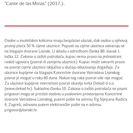
"Cante de las Minas" (2017.).
Osobe u invalidskim kolicima imaju besplatan ulazak, dok osoba u njihovoj
pratnji plaća 50 % cijene ulaznice. Popusti na cijene ulaznica ostvaruju se
na blagajni dvorane Lisinski. U skladu s odredbom članka 86. stavak 1.
točka 12. Zakona o zaštiti potrošača, kupac nema pravo na jednostrani
raskid ugovora (povrat ili zamjenu ulaznice). Kupac može ostvariti pravo
na povrat cijene ulaznice isključivo u slučaju otkazivanja događaja. Za
ulaznice kupljene na blagajni Koncertne dvorane Vatroslava Lisinskog
povrat je moguć u roku 60 dana. Nakon tog roka povrat više nije moguć.
Za ulaznice kupljene internetom povrat obavlja tvrka Dekod d.o.o.
(www.dekod.hr). Sukladno članku 10. Zakona o zaštiti potrošača svi pisani
prigovori mogu se predati osobno u poslovnim prostorijama Koncertne
dvorane Vatroslava Lisinskog, putem pošte na adresu Trg Stjepana Radića
4, Zagreb, odnosno putem elektroničke pošte na e-adresu:
prigovor@lisinski.hr.