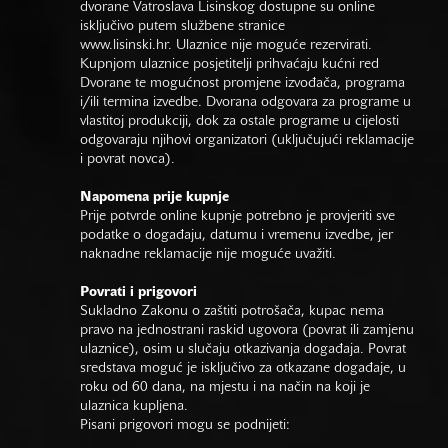
dvorane Vatroslava Lisinskog dostupne su online
isključivo putem službene stranice
www.lisinski.hr.
Ulaznice nije moguće rezervirati.
Kupnjom ulaznice posjetitelji prihvaćaju kućni red
Dvorane te mogućnost promjene izvođača, programa
i/ili termina izvedbe. Dvorana odgovara za programe u
vlastitoj produkciji, dok za ostale programe u cijelosti
odgovaraju njihovi organizatori (uključujući reklamacije
i povrat novca).
Napomena prije kupnje
Prije potvrde online kupnje potrebno je provjeriti sve
podatke o događaju, datumu i vremenu izvedbe, jer
naknadne reklamacije nije moguće uvažiti.
Povrati i prigovori
Sukladno Zakonu o zaštiti potrošača, kupac nema
pravo na jednostrani raskid ugovora (povrat ili zamjenu
ulaznice), osim u slučaju otkazivanja događaja. Povrat
sredstava moguć je isključivo za otkazane događaje, u
roku od 60 dana, na mjestu i na način na koji je
ulaznica kupljena.
Pisani prigovori mogu se podnijeti: