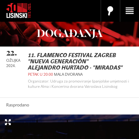
DOGAĐANJA
22.
11. FLAMENCO FESTIVAL ZAGREB
OŽUJKA
"NUEVA GENERACIÓN"
2024.
ALEJANDRO HURTADO - "MIRADAS"
PETAK U 20:00
MALA DVORANA
Organizator: Udruga za promoviranje španjolske umjetnosti i
kulture Alma i Koncertna dvorana Vatroslava Lisinskog
Rasprodano