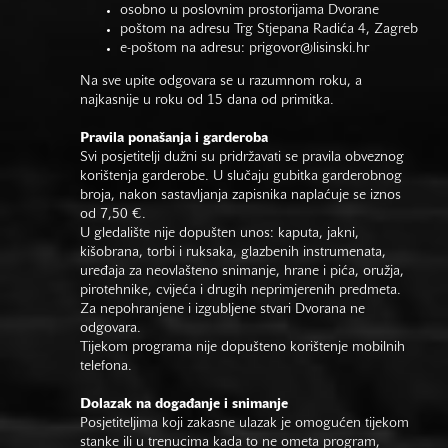
osobno u poslovnim prostorijama Dvorane
poštom na adresu Trg Stjepana Radića 4, Zagreb
e-poštom na adresu:
prigovor@lisinski.hr
Na sve upite odgovara se u razumnom roku, a
najkasnije u roku od 15 dana od primitka.
Pravila ponašanja i garderoba
Svi posjetitelji dužni su pridržavati se pravila obveznog
korištenja garderobe. U slučaju gubitka garderobnog
broja, nakon sastavljanja zapisnika naplaćuje se iznos
od 7,50 €.
U gledalište nije dopušten unos: kaputa, jakni,
kišobrana, torbi i ruksaka, glazbenih instrumenata,
uređaja za neovlašteno snimanje, hrane i pića, oružja,
pirotehnike, cvijeća i drugih neprimjerenih predmeta.
Za nepohranjene i izgubljene stvari Dvorana ne
odgovara.
Tijekom programa nije dopušteno korištenje mobilnih
telefona.
Dolazak na događanje i snimanje
Posjetiteljima koji zakasne ulazak je omogućen tijekom
stanke ili u trenucima kada to ne ometa program,