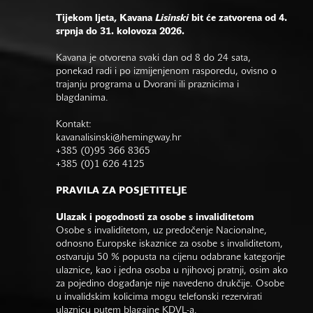
Tijekom ljeta, Kavana
Lisinski
bit će zatvorena od 4.
srpnja do 31. kolovoza 2026.
Kavana je otvorena svaki dan od 8 do 24 sata,
ponekad radi i po izmijenjenom rasporedu, ovisno o
trajanju programa u Dvorani ili praznicima i
blagdanima.
Kontakt:
kavanalisinski@hemingway.hr
+385 (0)95 366 8365
+385 (0)1 626 4125
PRAVILA ZA POSJETITELJE
Ulazak i pogodnosti za osobe s invaliditetom
Osobe s invaliditetom, uz predočenje Nacionalne,
odnosno Europske iskaznice za osobe s invaliditetom,
ostvaruju 50 % popusta na cijenu odabrane kategorije
ulaznice, kao i jedna osoba u njihovoj pratnji, osim ako
za pojedino događanje nije navedeno drukčije. Osobe
u invalidskim kolicima mogu telefonski rezervirati
ulaznicu putem blagajne KDVL-a.