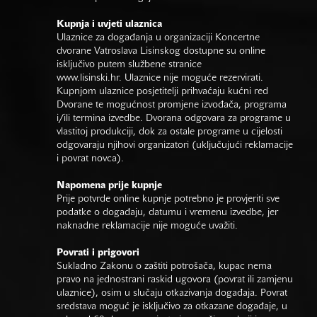
Kupnja i uvjeti ulaznica
Ulaznice za događanja u organizaciji Koncertne
dvorane Vatroslava Lisinskog dostupne su online
isključivo putem službene stranice
www.lisinski.hr.
Ulaznice nije moguće rezervirati.
Kupnjom ulaznice posjetitelji prihvaćaju kućni red
Dvorane te mogućnost promjene izvođača, programa
i/ili termina izvedbe. Dvorana odgovara za programe u
vlastitoj produkciji, dok za ostale programe u cijelosti
odgovaraju njihovi organizatori (uključujući reklamacije
i povrat novca).
Napomena prije kupnje
Prije potvrde online kupnje potrebno je provjeriti sve
podatke o događaju, datumu i vremenu izvedbe, jer
naknadne reklamacije nije moguće uvažiti.
Povrati i prigovori
Sukladno Zakonu o zaštiti potrošača, kupac nema
pravo na jednostrani raskid ugovora (povrat ili zamjenu
ulaznice), osim u slučaju otkazivanja događaja. Povrat
sredstava moguć je isključivo za otkazane događaje, u