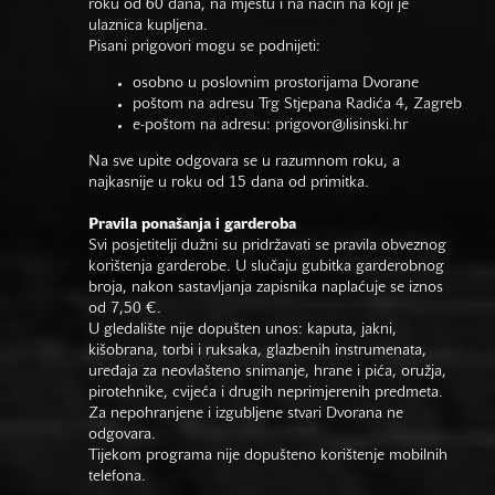
roku od 60 dana, na mjestu i na način na koji je
ulaznica kupljena.
Pisani prigovori mogu se podnijeti:
osobno u poslovnim prostorijama Dvorane
poštom na adresu Trg Stjepana Radića 4, Zagreb
e-poštom na adresu:
prigovor@lisinski.hr
Na sve upite odgovara se u razumnom roku, a
najkasnije u roku od 15 dana od primitka.
Pravila ponašanja i garderoba
Svi posjetitelji dužni su pridržavati se pravila obveznog
korištenja garderobe. U slučaju gubitka garderobnog
broja, nakon sastavljanja zapisnika naplaćuje se iznos
od 7,50 €.
U gledalište nije dopušten unos: kaputa, jakni,
kišobrana, torbi i ruksaka, glazbenih instrumenata,
uređaja za neovlašteno snimanje, hrane i pića, oružja,
pirotehnike, cvijeća i drugih neprimjerenih predmeta.
Za nepohranjene i izgubljene stvari Dvorana ne
odgovara.
Tijekom programa nije dopušteno korištenje mobilnih
telefona.